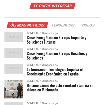
Factores Detrás del Aumento
TE PUEDE INTERESAR
El alza en el costo de vida no es un fenómeno aislado.
Expertos en economía señalan que varios factores
globales y locales han contribuido a esta situación. En
ÚLTIMAS NOTICIAS
TENDENCIAS
VIDEOS
primer lugar, la recuperación económica tras la
GENERAL
3 meses ago
pandemia de COVID-19 ha generado una mayor
Crisis Energética en Europa: Impacto y
demanda de energía, lo que ha presionado los precios al
Soluciones Futuras
alza. Además, las interrupciones en la cadena de
GENERAL
3 meses ago
suministro global han afectado la disponibilidad de
Crisis Energética en Europa: Desafíos y
Soluciones
productos básicos, elevando sus costos.
GENERAL
3 meses ago
El economista José María López explicó que
La Innovación Tecnológica Impulsa el
Crecimiento Económico en España
“la combinación de una
GENERAL
3 meses ago
Binomio canino descubre metanfetamina en
demanda creciente y
dulces en Michoacán
problemas en la oferta ha
GENERAL
3 meses ago