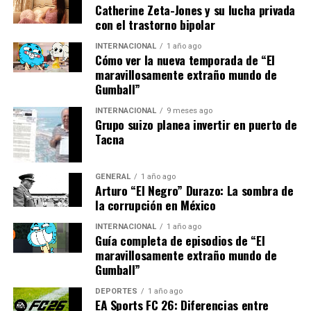
Catherine Zeta-Jones y su lucha privada
con el trastorno bipolar
María González, madre de dos hijos en Madrid,
compartió su experiencia:
INTERNACIONAL
1 año ago
Cómo ver la nueva temporada de “El
maravillosamente extraño mundo de
“Cada vez es más difícil
Gumball”
llegar a fin de mes. Los
INTERNACIONAL
9 meses ago
precios suben, pero los
Grupo suizo planea invertir en puerto de
Tacna
salarios no. Estamos
haciendo malabares para
GENERAL
1 año ago
Arturo “El Negro” Durazo: La sombra de
cubrir todas las
la corrupción en México
necesidades.”
INTERNACIONAL
1 año ago
Guía completa de episodios de “El
maravillosamente extraño mundo de
Medidas del Gobierno y
Gumball”
Perspectivas Futuras
DEPORTES
1 año ago
EA Sports FC 26: Diferencias entre