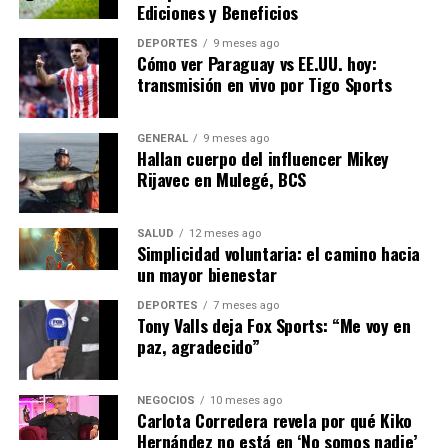
Ediciones y Beneficios
El gobierno español ha anunciado una serie de medidas
para mitigar el impacto del aumento del costo de vida.
DEPORTES
9 meses ago
Cómo ver Paraguay vs EE.UU. hoy:
Entre ellas se incluyen subsidios para las familias más
transmisión en vivo por Tigo Sports
afectadas y la regulación de los precios de la energía. Sin
embargo, algunos críticos argumentan que estas
medidas son insuficientes y que se necesita una
GENERAL
9 meses ago
Hallan cuerpo del influencer Mikey
estrategia a largo plazo para abordar las causas
Rijavec en Mulegé, BCS
subyacentes del problema.
En el ámbito internacional, la situación es similar. La
SALUD
12 meses ago
Simplicidad voluntaria: el camino hacia
Unión Europea está trabajando en conjunto para
un mayor bienestar
encontrar soluciones sostenibles que estabilicen los
precios y aseguren el suministro de energía. Sin
DEPORTES
7 meses ago
Tony Valls deja Fox Sports: “Me voy en
embargo, los expertos advierten que los desafíos
paz, agradecido”
actuales podrían persistir en el corto plazo.
En conclusión, el aumento del costo de vida en España
NEGOCIOS
10 meses ago
Carlota Corredera revela por qué Kiko
es un problema complejo que requiere una respuesta
Hernández no está en ‘No somos nadie’
multifacética. Mientras las autoridades trabajan en