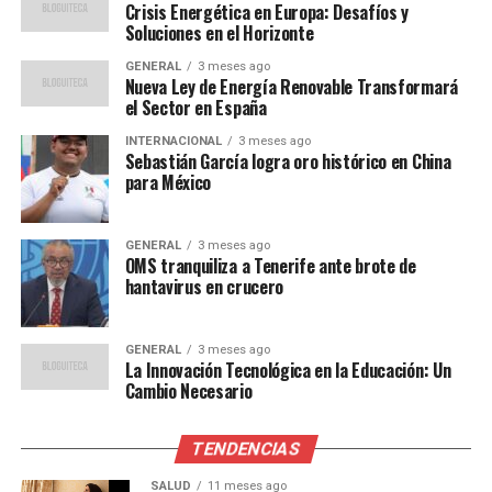
creado un escenario
Crisis Energética en Europa: Desafíos y
perfecto para el aumento
Soluciones en el Horizonte
de precios. Es un fenómeno
GENERAL
3 meses ago
Nueva Ley de Energía Renovable Transformará
que estamos viendo en
el Sector en España
muchos países, no solo en
INTERNACIONAL
3 meses ago
Sebastián García logra oro histórico en China
España.”
para México
Impacto en la Población
GENERAL
3 meses ago
OMS tranquiliza a Tenerife ante brote de
hantavirus en crucero
El impacto del aumento del costo de vida se siente en
todos los sectores de la sociedad, pero especialmente
entre las familias de ingresos bajos y medios. Muchas de
GENERAL
3 meses ago
La Innovación Tecnológica en la Educación: Un
ellas han tenido que recurrir a sus ahorros o buscar
Cambio Necesario
trabajos adicionales para hacer frente a los gastos
crecientes. Los precios de los alimentos básicos, como el
TENDENCIAS
pan y la leche, han subido un 10% en promedio, lo que
ha afectado directamente el presupuesto familiar.
SALUD
11 meses ago