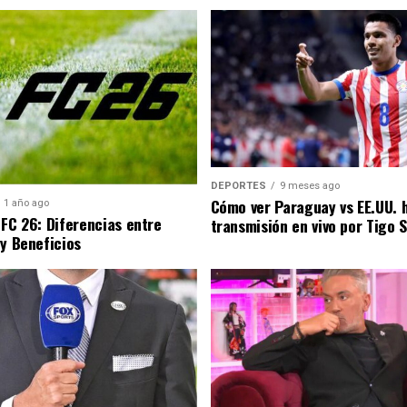
DEPORTES
9 meses ago
Cómo ver Paraguay vs EE.UU. 
1 año ago
 FC 26: Diferencias entre
transmisión en vivo por Tigo 
 y Beneficios