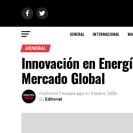
GENERAL
INTERNACIONAL
NA
GENERAL
Innovación en Energí
Mercado Global
Published
7 meses ago
on
9 enero, 2026
By
Editorial