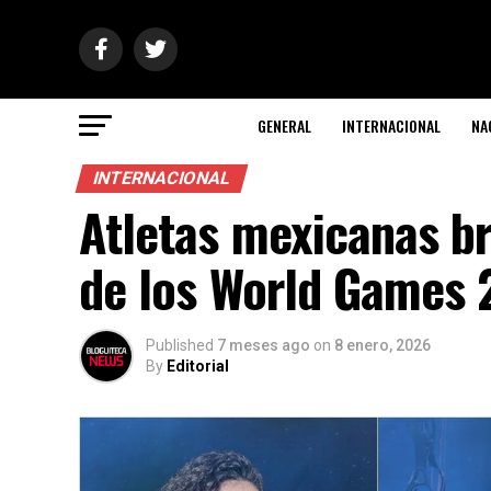
GENERAL
INTERNACIONAL
NA
INTERNACIONAL
Atletas mexicanas br
de los World Games
Published
7 meses ago
on
8 enero, 2026
By
Editorial