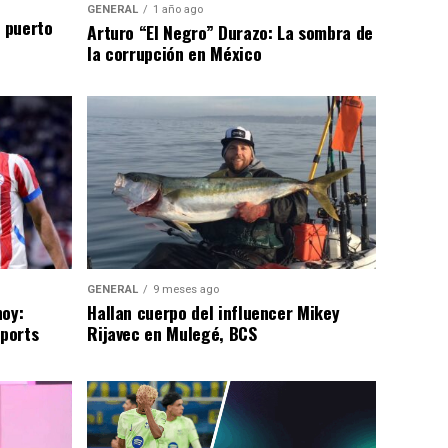
GENERAL
1 año ago
n puerto
Arturo “El Negro” Durazo: La sombra de
la corrupción en México
GENERAL
9 meses ago
hoy:
Hallan cuerpo del influencer Mikey
Sports
Rijavec en Mulegé, BCS