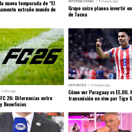
la nueva temporada de “El
INTERNACIONAL
9 meses ago
Grupo suizo planea invertir e
samente extraño mundo de
de Tacna
DEPORTES
9 meses ago
Cómo ver Paraguay vs EE.UU. 
1 año ago
 FC 26: Diferencias entre
transmisión en vivo por Tigo 
 y Beneficios