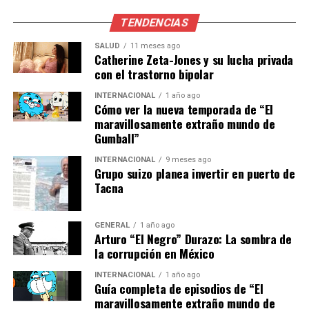
TENDENCIAS
Victoria Chávez, quien ha sido una figura destacada en el
flag football, ha expresado su deseo de ver crecer la
SALUD
11 meses ago
popularidad de este deporte en México. Por su parte,
Catherine Zeta-Jones y su lucha privada
con el trastorno bipolar
Maya Becerra, conocida por su precisión y consistencia
en el tiro con arco, ha sido una defensora de la inclusión
INTERNACIONAL
1 año ago
de más mujeres en deportes de precisión.
Cómo ver la nueva temporada de “El
maravillosamente extraño mundo de
Gumball”
Mirando hacia el futuro
INTERNACIONAL
9 meses ago
El reconocimiento en los World Games podría abrir
Grupo suizo planea invertir en puerto de
Tacna
nuevas puertas para estas atletas, tanto en términos de
patrocinio como de oportunidades de competencia.
Además, su éxito podría impulsar un mayor interés y
GENERAL
1 año ago
Arturo “El Negro” Durazo: La sombra de
participación en sus respectivos deportes dentro de
la corrupción en México
México.
INTERNACIONAL
1 año ago
Con la mirada puesta en el futuro, el deporte mexicano
Guía completa de episodios de “El
parece estar en una trayectoria ascendente. Las
maravillosamente extraño mundo de