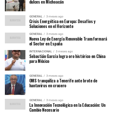
dulces en Michoacán
“El apoyo continuo y el
enfoque en disciplinas
GENERAL
3 meses ago
Crisis Energética en Europa: Desafíos y
emergentes han sido clave
Soluciones en el Horizonte
para el éxito de nuestros
GENERAL
3 meses ago
Nueva Ley de Energía Renovable Transformará
atletas en competencias
el Sector en España
internacionales”.
INTERNACIONAL
3 meses ago
Sebastián García logra oro histórico en China
para México
El impacto de las nominaciones
GENERAL
3 meses ago
OMS tranquiliza a Tenerife ante brote de
Ser nominada al “Atleta del Año” en los World Games es
hantavirus en crucero
un reconocimiento significativo que puede influir en la
carrera de un atleta. Para Victoria Chávez, Maya Becerra
y Laura Burgos, esta nominación no solo es un honor
GENERAL
3 meses ago
La Innovación Tecnológica en la Educación: Un
personal, sino también una oportunidad para inspirar a
Cambio Necesario
la próxima generación de deportistas mexicanos.