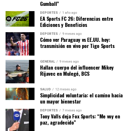
Gumball”
nominaciones de Chávez, Becerra y Burgos son un
reflejo del potencial que tiene el país para destacar en el
DEPORTES
1 año ago
escenario deportivo internacional, más allá de las
EA Sports FC 26: Diferencias entre
Ediciones y Beneficios
disciplinas tradicionales.
DEPORTES
9 meses ago
El próximo paso será la ceremonia de premiación, donde
Cómo ver Paraguay vs EE.UU. hoy:
se anunciará al ganador del “Atleta del Año 2025”.
transmisión en vivo por Tigo Sports
Independientemente del resultado, estas atletas ya han
dejado una marca indeleble en la historia del deporte
GENERAL
9 meses ago
mexicano.
Hallan cuerpo del influencer Mikey
Rijavec en Mulegé, BCS
NOTICIAS RELACIONADAS:
SALUD
12 meses ago
SIGUIENTE
Simplicidad voluntaria: el camino hacia
Mexicanas Destacan en Nominaciones de los World
un mayor bienestar
Games 2025
DEPORTES
7 meses ago
ANTERIOR
Tony Valls deja Fox Sports: “Me voy en
Atletas mexicanas brillan en nominaciones de los World
paz, agradecido”
Games 2025