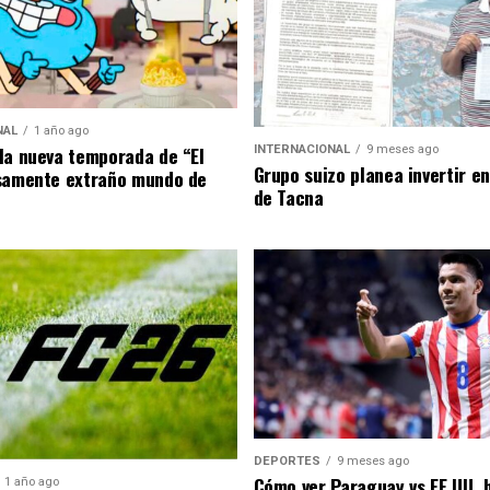
NAL
1 año ago
la nueva temporada de “El
INTERNACIONAL
9 meses ago
Grupo suizo planea invertir e
samente extraño mundo de
de Tacna
DEPORTES
9 meses ago
Cómo ver Paraguay vs EE.UU. 
1 año ago