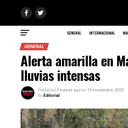
GENERAL
INTERNACIONAL
NA
GENERAL
Alerta amarilla en Ma
lluvias intensas
Published
9 meses ago
on
15 noviembre, 2025
By
Editorial