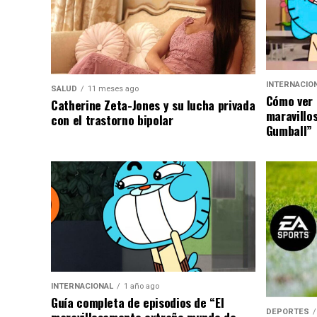
INTERNACIO
SALUD
11 meses ago
Cómo ver 
Catherine Zeta-Jones y su lucha privada
maravillo
con el trastorno bipolar
Gumball”
INTERNACIONAL
1 año ago
Guía completa de episodios de “El
DEPORTES
maravillosamente extraño mundo de