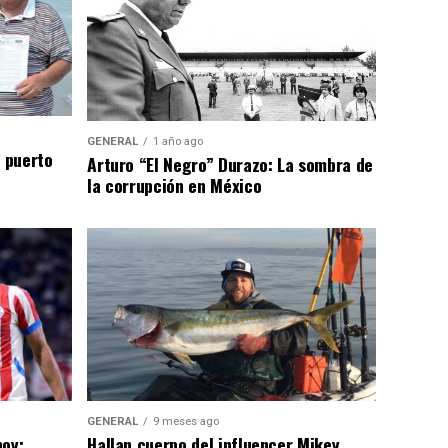
GENERAL
1 año ago
n puerto
Arturo “El Negro” Durazo: La sombra de
la corrupción en México
GENERAL
9 meses ago
hoy:
Hallan cuerpo del influencer Mikey