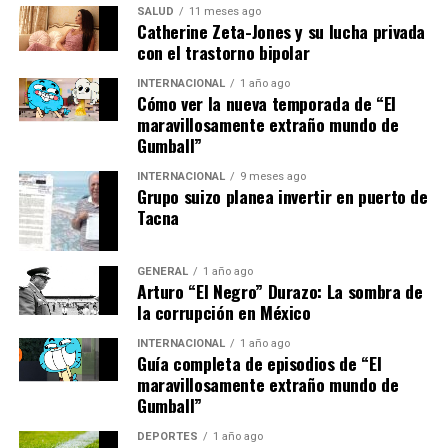
SALUD
11 meses ago
Goles a favor por partido:
Alavés 1.4, Sevilla
Catherine Zeta-Jones y su lucha privada
con el trastorno bipolar
1.75
Goles en contra por partido:
Alavés 0.75, Sevilla
INTERNACIONAL
1 año ago
Cómo ver la nueva temporada de “El
1.75
maravillosamente extraño mundo de
Gumball”
Faltas cometidas por partido:
Alavés 15.75,
Sevilla 14.75
INTERNACIONAL
9 meses ago
Grupo suizo planea invertir en puerto de
Tarjetas amarillas por partido:
Alavés 2.25,
Tacna
Sevilla 2.5
Opiniones de Expertos
GENERAL
1 año ago
Arturo “El Negro” Durazo: La sombra de
El analista deportivo Javier Lekuona comenta que este
la corrupción en México
partido será una prueba de fuego para ambos
INTERNACIONAL
1 año ago
entrenadores. “Almeyda necesita encontrar el equilibrio
Guía completa de episodios de “El
defensivo que le ha faltado al Sevilla en los últimos
maravillosamente extraño mundo de
Gumball”
partidos, mientras que Coudet debe capitalizar el buen
momento del Alavés para seguir sumando puntos
DEPORTES
1 año ago