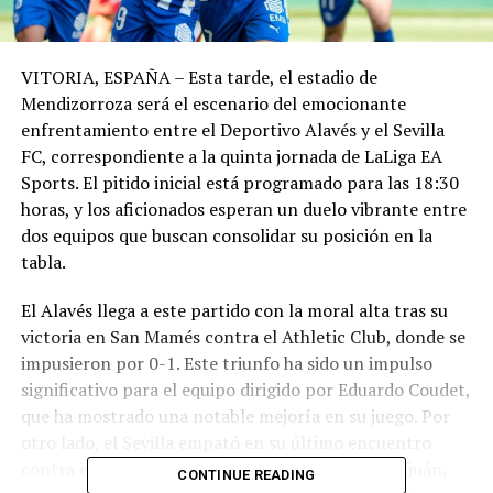
VITORIA, ESPAÑA – Esta tarde, el estadio de
Mendizorroza será el escenario del emocionante
enfrentamiento entre el Deportivo Alavés y el Sevilla
FC, correspondiente a la quinta jornada de LaLiga EA
Sports. El pitido inicial está programado para las 18:30
horas, y los aficionados esperan un duelo vibrante entre
dos equipos que buscan consolidar su posición en la
tabla.
El Alavés llega a este partido con la moral alta tras su
victoria en San Mamés contra el Athletic Club, donde se
impusieron por 0-1. Este triunfo ha sido un impulso
significativo para el equipo dirigido por Eduardo Coudet,
que ha mostrado una notable mejoría en su juego. Por
otro lado, el Sevilla empató en su último encuentro
contra el Elche en el estadio Ramón Sánchez-Pizjuán,
CONTINUE READING