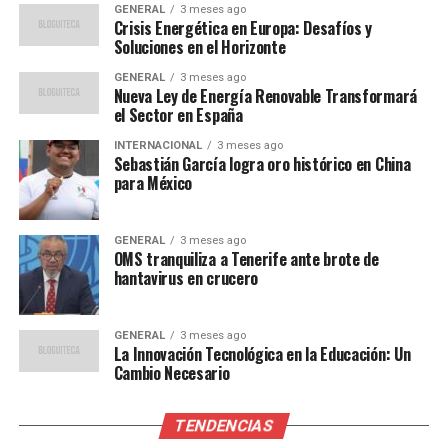
GENERAL
3 meses ago
Formaciones y Estrategias
Crisis Energética en Europa: Desafíos y
Soluciones en el Horizonte
El técnico del Sevilla, Almeyda, ha decidido dar la
GENERAL
3 meses ago
titularidad al portero Odysseas, mientras que Carmona y
Nueva Ley de Energía Renovable Transformará
el Sector en España
Suazo serán las novedades en los carriles. El once inicial
del Sevilla estará compuesto por: Odysseas, Carmona,
INTERNACIONAL
3 meses ago
Sebastián García logra oro histórico en China
Azpilicueta, Nianzou, Marcao, Suazo, Mendy, Agoumé,
para México
Vargas, Alfon e Isaac, el máximo goleador del equipo
hasta ahora.
GENERAL
3 meses ago
Por su parte, Coudet ha optado por el argentino Boyé
OMS tranquiliza a Tenerife ante brote de
hantavirus en crucero
como referencia en el ataque del Alavés, con Denis
Suárez entrando en el once titular. El equipo babazorro
alineará a: Sivera, Jonny, Tenaglia, Garcés, Diarra,
GENERAL
3 meses ago
Antonio Blanco, Denis, Carlos Vicente, Guridi, Aleñá y
La Innovación Tecnológica en la Educación: Un
Cambio Necesario
Boyé.
Datos Clave y Estadísticas
TENDENCIAS