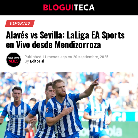
DEPORTES
Alavés vs Sevilla: LaLiga EA Sports
en Vivo desde Mendizorroza
Published
11 meses ago
on
20 septiembre, 2025
By
Editorial