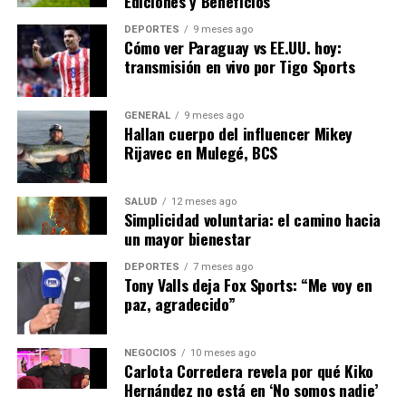
Ediciones y Beneficios
tácticas, sino también una oportunidad para que el
Sevilla demuestre que puede competir al más alto nivel
DEPORTES
9 meses ago
Cómo ver Paraguay vs EE.UU. hoy:
en LaLiga EA Sports. Los aficionados esperan que el
transmisión en vivo por Tigo Sports
equipo pueda superar sus desafíos históricos y
comenzar a acumular los puntos necesarios para una
campaña exitosa.
GENERAL
9 meses ago
Hallan cuerpo del influencer Mikey
Rijavec en Mulegé, BCS
NOTICIAS RELACIONADAS:
SIGUIENTE
SALUD
12 meses ago
Alavés vs Sevilla: LaLiga EA Sports en Vivo desde
Simplicidad voluntaria: el camino hacia
Mendizorroza
un mayor bienestar
ANTERIOR
DEPORTES
7 meses ago
Real Madrid vs. Espanyol: Dónde ver el partido en México
Tony Valls deja Fox Sports: “Me voy en
paz, agradecido”
Editorial
NEGOCIOS
10 meses ago
Carlota Corredera revela por qué Kiko
Hernández no está en ‘No somos nadie’
Nuestro equipo editorial no solo informa las noticias: las vive.