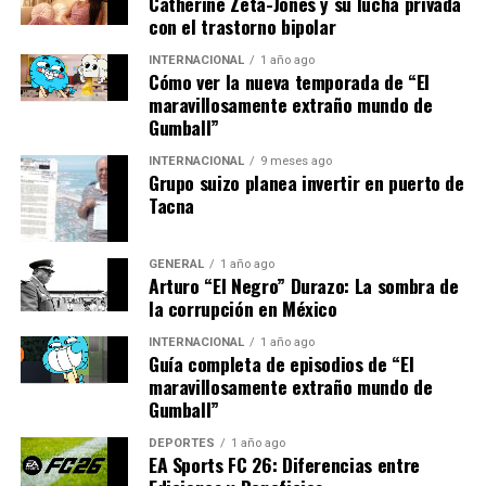
Catherine Zeta-Jones y su lucha privada
Perspectivas
con el trastorno bipolar
Expertos en fútbol han señalado que el Sevilla debe
INTERNACIONAL
1 año ago
Cómo ver la nueva temporada de “El
encontrar un equilibrio entre su renovada intensidad
maravillosamente extraño mundo de
física y la creatividad en el ataque. “El Sevilla necesita
Gumball”
ser más incisivo en el último tercio del campo. La
INTERNACIONAL
9 meses ago
defensa es crucial, pero sin goles no hay victorias”,
Grupo suizo planea invertir en puerto de
comentó un analista deportivo. El equipo de Almeyda
Tacna
tiene el potencial, pero la ejecución será clave.
Mirando hacia adelante, el Sevilla tiene la oportunidad
GENERAL
1 año ago
Arturo “El Negro” Durazo: La sombra de
de cambiar su suerte en Mendizorroza con una victoria
la corrupción en México
que podría ser un punto de inflexión en su temporada.
Con una plantilla casi completa y nuevas tácticas en
INTERNACIONAL
1 año ago
Guía completa de episodios de “El
juego, los nervionenses están en una posición para
maravillosamente extraño mundo de
desafiar sus propias limitaciones y mejorar su posición
Gumball”
en la clasificación.
DEPORTES
1 año ago
EA Sports FC 26: Diferencias entre
El partido de hoy no solo es una prueba de habilidades y