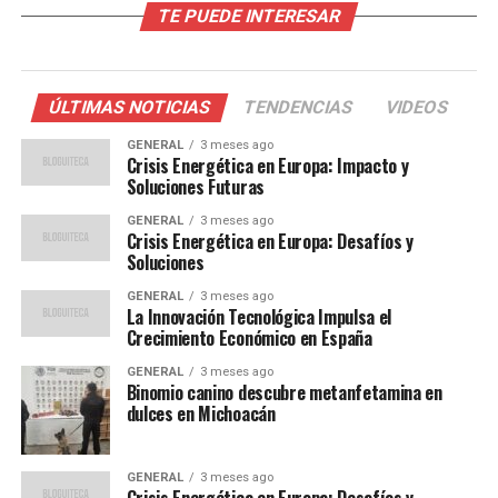
TE PUEDE INTERESAR
Plantilla y Estrategia
Para el enfrentamiento en Vitoria, el Sevilla cuenta con
ÚLTIMAS NOTICIAS
TENDENCIAS
VIDEOS
casi toda su plantilla disponible. Joan Jordán, quien
GENERAL
3 meses ago
vistió la camiseta del Alavés la temporada pasada, es la
Crisis Energética en Europa: Impacto y
única baja confirmada. Adams y Ejuke, recuperados de
Soluciones Futuras
sus lesiones, están listos para jugar, integrando una
GENERAL
3 meses ago
convocatoria de 24 jugadores. Almeyda enfrenta la
Crisis Energética en Europa: Desafíos y
Soluciones
decisión de qué sistema táctico emplear, después de
haber optado por una defensa con tres centrales y dos
GENERAL
3 meses ago
carrileros contra el Elche. Además, el debut de
La Innovación Tecnológica Impulsa el
Crecimiento Económico en España
Vlachodimos en la portería es una posibilidad que se
mantiene en el aire.
GENERAL
3 meses ago
Binomio canino descubre metanfetamina en
dulces en Michoacán
Desafíos Históricos y
Estadísticas
GENERAL
3 meses ago
Crisis Energética en Europa: Desafíos y