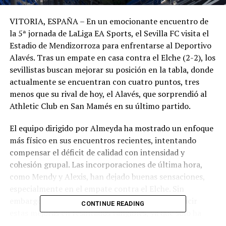
VITORIA, ESPAÑA – En un emocionante encuentro de
la 5ª jornada de LaLiga EA Sports, el Sevilla FC visita el
Estadio de Mendizorroza para enfrentarse al Deportivo
Alavés. Tras un empate en casa contra el Elche (2-2), los
sevillistas buscan mejorar su posición en la tabla, donde
actualmente se encuentran con cuatro puntos, tres
menos que su rival de hoy, el Alavés, que sorprendió al
Athletic Club en San Mamés en su último partido.
El equipo dirigido por Almeyda ha mostrado un enfoque
más físico en sus encuentros recientes, intentando
compensar el déficit de calidad con intensidad y
cohesión grupal. Las incorporaciones de última hora,
como Mendy y Alexis, han dejado buenas sensaciones,
especialmente en el empate contra el Elche. Sin
embargo, el Sevilla necesita urgentemente traducir
CONTINUE READING
estas mejoras en resultados tangibles, ya que solo ha
logrado una victoria en las cuatro jornadas anteriores.