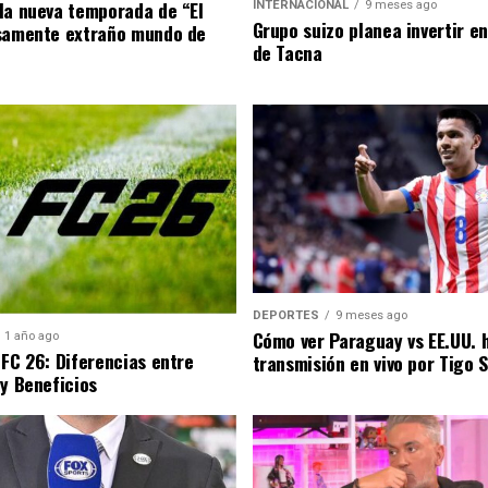
la nueva temporada de “El
INTERNACIONAL
9 meses ago
Grupo suizo planea invertir e
samente extraño mundo de
de Tacna
DEPORTES
9 meses ago
Cómo ver Paraguay vs EE.UU. 
1 año ago
 FC 26: Diferencias entre
transmisión en vivo por Tigo 
 y Beneficios