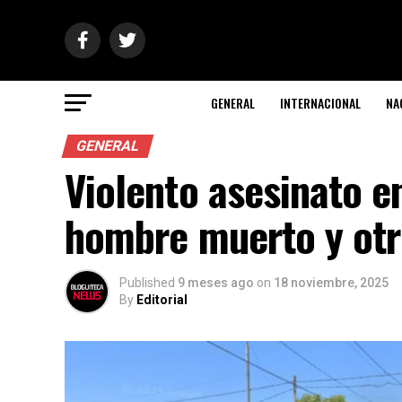
GENERAL
INTERNACIONAL
NA
GENERAL
Violento asesinato e
hombre muerto y otr
Published
9 meses ago
on
18 noviembre, 2025
By
Editorial