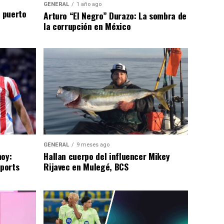
GENERAL
1 año ago
n puerto
Arturo “El Negro” Durazo: La sombra de
la corrupción en México
GENERAL
9 meses ago
hoy:
Hallan cuerpo del influencer Mikey
Sports
Rijavec en Mulegé, BCS