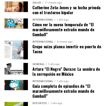
SALUD
11 meses ago
Catherine Zeta-Jones y su lucha privada
Implicaciones y Análisis Futuro
con el trastorno bipolar
Para el Valencia, este partido representa una
INTERNACIONAL
1 año ago
Cómo ver la nueva temporada de “El
oportunidad para cambiar el rumbo de su temporada.
maravillosamente extraño mundo de
Una victoria podría ser el impulso necesario para salir
Gumball”
de la zona de descenso y recuperar la confianza perdida.
Sin embargo, una nueva derrota podría agudizar la crisis
INTERNACIONAL
9 meses ago
Grupo suizo planea invertir en puerto de
y aumentar la presión sobre el técnico Carlos Corberán.
Tacna
En contraste, para el Betis, ganar en Mestalla podría
consolidar su posición en la parte alta de la tabla y
GENERAL
1 año ago
Arturo “El Negro” Durazo: La sombra de
fortalecer sus aspiraciones europeas. La consistencia
la corrupción en México
mostrada por el equipo de Pellegrini hasta ahora sugiere
que están bien preparados para aprovechar cualquier
INTERNACIONAL
1 año ago
Guía completa de episodios de “El
debilidad del Valencia.
maravillosamente extraño mundo de
Gumball”
En definitiva, el partido del domingo no solo es un
enfrentamiento entre dos equipos con aspiraciones
DEPORTES
1 año ago