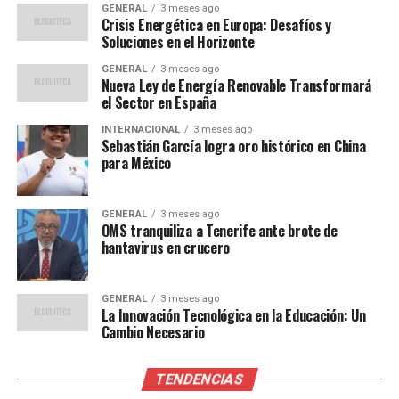
Con jugadores como Antony y Ez Abde en gran forma, el
GENERAL
3 meses ago
Crisis Energética en Europa: Desafíos y
Betis buscará sumar tres puntos en Mestalla para seguir
Soluciones en el Horizonte
en la pelea por los puestos de la Champions League. La
capacidad del equipo para mantener su racha invicta
GENERAL
3 meses ago
Nueva Ley de Energía Renovable Transformará
como visitante será puesta a prueba en un ambiente que
el Sector en España
promete ser hostil.
INTERNACIONAL
3 meses ago
Sebastián García logra oro histórico en China
Detalles del Partido
para México
El partido entre Valencia y Betis de la jornada 12 de
LaLiga EA Sports se jugará el domingo 9 de noviembre a
GENERAL
3 meses ago
OMS tranquiliza a Tenerife ante brote de
las 18:30 horas. Los aficionados podrán ver el encuentro
hantavirus en crucero
en directo a través del canal DAZN. Además, la
narración en vivo estará disponible en Radio MARCA y
los comentarios en directo en MARCA.com, donde desde
GENERAL
3 meses ago
La Innovación Tecnológica en la Educación: Un
dos horas antes se podrá seguir la previa y los onces.
Cambio Necesario
Tras el encuentro, se podrá leer la crónica, las
declaraciones de los protagonistas y ver el resumen con
TENDENCIAS
las mejores jugadas y los goles.