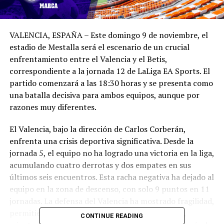
VALENCIA, ESPAÑA – Este domingo 9 de noviembre, el
estadio de Mestalla será el escenario de un crucial
enfrentamiento entre el Valencia y el Betis,
correspondiente a la jornada 12 de LaLiga EA Sports. El
partido comenzará a las 18:30 horas y se presenta como
una batalla decisiva para ambos equipos, aunque por
razones muy diferentes.
El Valencia, bajo la dirección de Carlos Corberán,
enfrenta una crisis deportiva significativa. Desde la
jornada 5, el equipo no ha logrado una victoria en la liga,
acumulando cuatro derrotas y dos empates en sus
últimos seis encuentros. Esta racha negativa ha dejado al
equipo en la zona de descenso, con solo 9 puntos en 11
jornadas. La defensa del Valencia ha mostrado fragilidad,
permitiendo 20 goles en lo que va de temporada,
CONTINUE READING