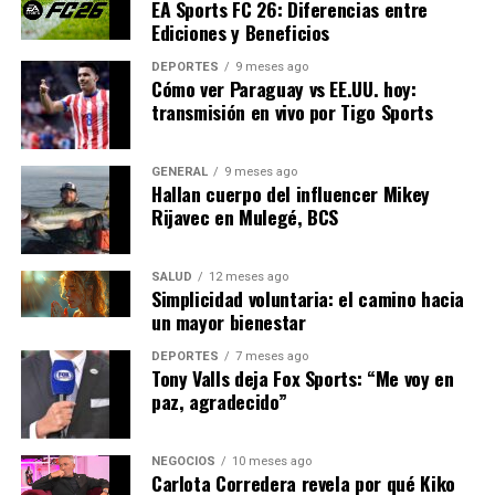
EA Sports FC 26: Diferencias entre
diferentes, sino también una oportunidad para que
Ediciones y Beneficios
ambos demuestren su capacidad de superar desafíos. La
afición del Valencia espera que su equipo recupere el
DEPORTES
9 meses ago
Cómo ver Paraguay vs EE.UU. hoy:
espíritu combativo que históricamente ha caracterizado
transmisión en vivo por Tigo Sports
al club, mientras que los seguidores del Betis confían en
que su equipo continúe con su impresionante forma.
GENERAL
9 meses ago
Hallan cuerpo del influencer Mikey
NOTICIAS RELACIONADAS:
Rijavec en Mulegé, BCS
SIGUIENTE
Valencia y Betis se enfrentan: análisis y contexto del
partido de LaLiga
SALUD
12 meses ago
Simplicidad voluntaria: el camino hacia
un mayor bienestar
ANTERIOR
Athletic Club vs Oviedo: Clave duelo en San Mamés por
LaLiga
DEPORTES
7 meses ago
Tony Valls deja Fox Sports: “Me voy en
paz, agradecido”
Editorial
NEGOCIOS
10 meses ago
Carlota Corredera revela por qué Kiko