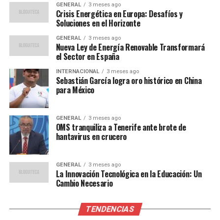
GENERAL
3 meses ago
nómina y la vinculación del servicio de Bizum para
Crisis Energética en Europa: Desafíos y
mantener la rentabilidad más allá de los tres meses
Soluciones en el Horizonte
iniciales.
GENERAL
3 meses ago
Nueva Ley de Energía Renovable Transformará
Openbank remunera hasta 100.000 euros con un 2,27%
el Sector en España
durante seis meses, después de lo cual el interés
INTERNACIONAL
3 meses ago
dependerá de la oferta vigente en ese momento.
Sebastián García logra oro histórico en China
para México
Cualquier saldo que supere el límite se rentabilizará a un
0,2% TAE.
GENERAL
3 meses ago
Perspectivas futuras para B100
OMS tranquiliza a Tenerife ante brote de
hantavirus en crucero
A pesar de la reducción de la tasa en la ‘Cuenta Save’,
B100 ofrece una alternativa interesante con su ‘Cuenta
GENERAL
3 meses ago
Health’, que mantiene un 3,2% TAE por saldos de hasta
La Innovación Tecnológica en la Educación: Un
Cambio Necesario
50.000 euros. Esta cuenta, sin embargo, está
condicionada a objetivos de salud, permitiendo
transferencias diarias de hasta 60 euros, divididas entre
TENDENCIAS
metas de pasos y desconexión digital.