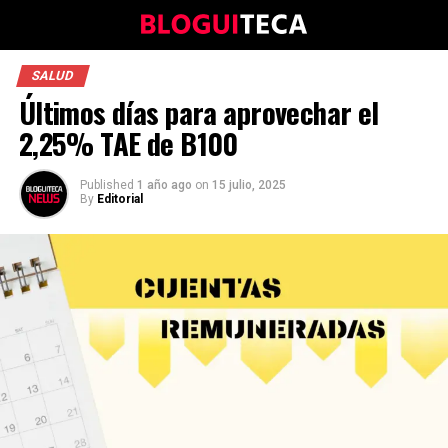
SALUD
Últimos días para aprovechar el
2,25% TAE de B100
Published
1 año ago
on
15 julio, 2025
By
Editorial