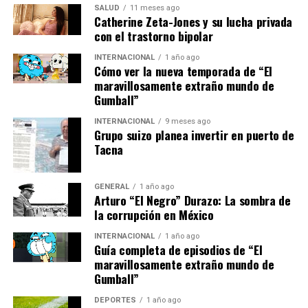
SALUD
11 meses ago
Catherine Zeta-Jones y su lucha privada
Esta estructura implica que, incluso cumpliendo los
con el trastorno bipolar
objetivos diarios, el máximo que se podría transferir en
INTERNACIONAL
1 año ago
un año sería de 21.900 euros. Aunque esto limita la
Cómo ver la nueva temporada de “El
cantidad de liquidez que se puede mover rápidamente, la
maravillosamente extraño mundo de
oferta sigue siendo atractiva para quienes desean
Gumball”
maximizar sus ahorros a largo plazo.
INTERNACIONAL
9 meses ago
Grupo suizo planea invertir en puerto de
Impacto en el mercado de
Tacna
cuentas remuneradas
GENERAL
1 año ago
Arturo “El Negro” Durazo: La sombra de
El ajuste en la tasa de B100 podría tener repercusiones
la corrupción en México
en su competitividad dentro del mercado. Aunque la
reducción al 1,75% TAE la aleja de las ofertas más
INTERNACIONAL
1 año ago
Guía completa de episodios de “El
lucrativas, la ausencia de requisitos adicionales sigue
maravillosamente extraño mundo de
siendo un punto a favor. Además, el mercado de cuentas
Gumball”
remuneradas es dinámico, y las tasas de otras entidades
podrían cambiar antes del 10 de septiembre, lo que
DEPORTES
1 año ago