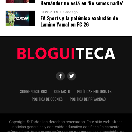
en España
Hernández no está en ‘No somos nadie’
DEPORTES
1 año ago
EA Sports y la polémica exclusión de
Editorial
Lamine Yamal en FC 26
Nuestro equipo editorial no solo informa las noticias: las vive.
Con años de experiencia en primera línea, buscamos los
hechos, los verificamos con rigor y contamos las historias que
dan forma a nuestro mundo. Impulsados por la integridad y
una mirada atenta al detalle, abordamos la política, la cultura y
la tecnología con un análisis preciso y profundo. Cuando los
titulares cambian cada minuto, puedes contar con nosotros
para abrirnos paso entre el ruido y ofrecerte claridad en
bandeja de plata.
SOBRE NOSOTROS
CONTACTO
POLÍTICAS EDITORIALES
POLÍTICA DE COOKIES
POLÍTICA DE PRIVACIDAD
Copyright © Todos los derechos reservados. Este sitio web ofrece
noticias generales y contenido educativo con fines únicamente
informativos. Aunque nos esforzamos por garantizar la precisión, no