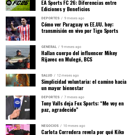
EA Sports FC 26: Diferencias entre
podría devolver a B100 una posición más favorable.
Ediciones y Beneficios
En conclusión, los clientes actuales y potenciales de
DEPORTES
9 meses ago
Cómo ver Paraguay vs EE.UU. hoy:
B100 deben considerar sus opciones antes de la fecha
transmisión en vivo por Tigo Sports
límite de septiembre. La decisión dependerá de sus
necesidades individuales y de su disposición a cumplir
con posibles requisitos adicionales en otras entidades.
GENERAL
9 meses ago
Hallan cuerpo del influencer Mikey
Mientras tanto, el mercado financiero sigue observando
Rijavec en Mulegé, BCS
de cerca estos movimientos, anticipando posibles
ajustes en las estrategias de otras instituciones
financieras.
SALUD
12 meses ago
Simplicidad voluntaria: el camino hacia
un mayor bienestar
NOTICIAS RELACIONADAS:
DEPORTES
7 meses ago
Tony Valls deja Fox Sports: “Me voy en
SIGUIENTE
Veterinarios podrán dispensar medicamentos: avance y
paz, agradecido”
desafíos
ANTERIOR
NEGOCIOS
10 meses ago
Gonzalo Bernardos advierte sobre la crisis inmobiliaria
Carlota Corredera revela por qué Kiko