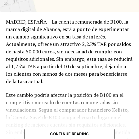
MADRID, ESPAÑA – La cuenta remunerada de B100, la
marca digital de Abanca, está a punto de experimentar
un cambio significativo en su tasa de interés.
Actualmente, ofrece un atractivo 2,25% TAE por saldos
de hasta 50.000 euros, sin necesidad de cumplir con
requisitos adicionales. Sin embargo, esta tasa se reducirá
al 1,75% TAE a partir del 10 de septiembre, dejando a
los clientes con menos de dos meses para beneficiarse
de la tasa actual.
Este cambio podría afectar la posición de B100 en el
competitivo mercado de cuentas remuneradas sin
vinculaciones. Según el comparador financiero Kelisto,
la ‘Cuenta Save’ de B100 ocupa el cuarto lugar en el
ranking de mejores cuentas sin requisitos adicionales.
Sin embargo, esta posición podría verse comprometida
CONTINUE READING