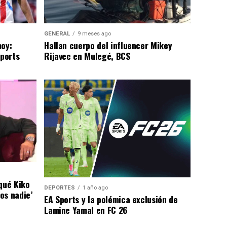
GENERAL
9 meses ago
hoy:
Hallan cuerpo del influencer Mikey
Sports
Rijavec en Mulegé, BCS
qué Kiko
DEPORTES
1 año ago
os nadie’
EA Sports y la polémica exclusión de
Lamine Yamal en FC 26