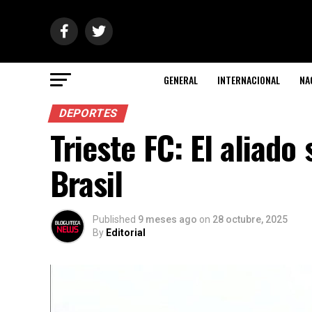
GENERAL
INTERNACIONAL
NA
DEPORTES
Trieste FC: El aliad
Brasil
Published
9 meses ago
on
28 octubre, 2025
By
Editorial