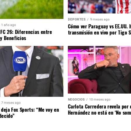
DEPORTES
9 meses ago
Cómo ver Paraguay vs EE.UU. 
1 año ago
 FC 26: Diferencias entre
transmisión en vivo por Tigo 
 y Beneficios
NEGOCIOS
10 meses ago
7 meses ago
Carlota Corredera revela por 
 deja Fox Sports: “Me voy en
Hernández no está en ‘No som
decido”