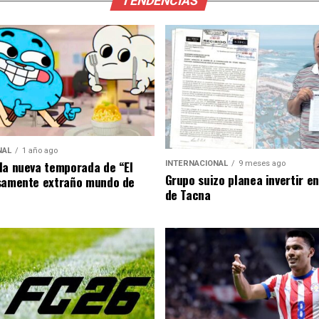
TENDENCIAS
NAL
1 año ago
la nueva temporada de “El
INTERNACIONAL
9 meses ago
Grupo suizo planea invertir e
samente extraño mundo de
de Tacna