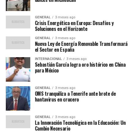
que nos daría más opciones de éxito es desarrollar
bien el carácter. Entendí que teníamos que
GENERAL
3 meses ago
prepararnos para la dificultad”,
explicó.
Crisis Energética en Europa: Desafíos y
Soluciones en el Horizonte
La gestión del ego y la humildad
GENERAL
3 meses ago
Nueva Ley de Energía Renovable Transformará
En cuanto a la gestión del ego, Nadal habló con la
el Sector en España
naturalidad de alguien que ha trabajado en la élite sin
INTERNACIONAL
3 meses ago
perder la humildad.
“Tuve mucha suerte porque no lo
Sebastián García logra oro histórico en China
para México
necesité. Tuve un chico que tenía un ego normal, no
exagerado”,
comentó sobre su experiencia con Rafael.
Destacó que, para sentirse especial, es necesario más
GENERAL
3 meses ago
que solo jugar bien al tenis.
OMS tranquiliza a Tenerife ante brote de
hantavirus en crucero
La charla también incluyó una reflexión sobre el
presente del tenis y los nuevos talentos que emergen en
GENERAL
3 meses ago
el deporte. A propósito de la reciente final de Roland
La Innovación Tecnológica en la Educación: Un
Cambio Necesario
Garros, Nadal analizó el desempeño de Carlos Alcaraz,
destacando su valentía y capacidad de lucha.