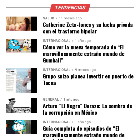
TENDENCIAS
“Para mí el favorito claro
SALUD
11 meses ago
Catherine Zeta-Jones y su lucha privada
era Carlos. Luego, el
con el trastorno bipolar
resultado fue algo
INTERNACIONAL
1 año ago
diferente, pero Carlos
Cómo ver la nueva temporada de “El
maravillosamente extraño mundo de
puede conseguirlo todo
Gumball”
porque tiene todo lo
INTERNACIONAL
9 meses ago
Grupo suizo planea invertir en puerto de
necesario para
Tacna
conseguirlo”,
GENERAL
1 año ago
Arturo “El Negro” Durazo: La sombra de
afirmó.
la corrupción en México
Lecciones de perseverancia
INTERNACIONAL
1 año ago
Guía completa de episodios de “El
maravillosamente extraño mundo de
Finalmente, Toni Nadal compartió una lección crucial