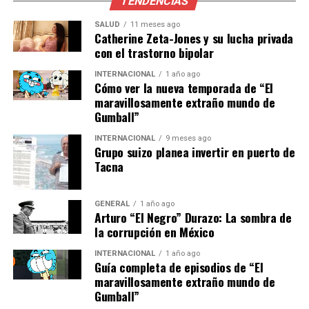
garantizar la seguridad de
TENDENCIAS
los ciudadanos,” comentó
SALUD
11 meses ago
Catherine Zeta-Jones y su lucha privada
un experto en seguridad
con el trastorno bipolar
local.
INTERNACIONAL
1 año ago
Cómo ver la nueva temporada de “El
maravillosamente extraño mundo de
Gumball”
Contexto y antecedentes
INTERNACIONAL
9 meses ago
Culiacán, capital del estado de Sinaloa, ha sido
Grupo suizo planea invertir en puerto de
Tacna
históricamente un punto caliente de actividad delictiva,
principalmente relacionada con el narcotráfico. La
región ha sido escenario de múltiples enfrentamientos
GENERAL
1 año ago
entre fuerzas del orden y grupos armados, lo que ha
Arturo “El Negro” Durazo: La sombra de
la corrupción en México
generado un clima de inseguridad constante.
INTERNACIONAL
1 año ago
El ataque al casino Flamingos podría estar relacionado
Guía completa de episodios de “El
con disputas entre grupos delictivos, según analistas de
maravillosamente extraño mundo de
Gumball”
seguridad. La violencia en la región ha obligado a las