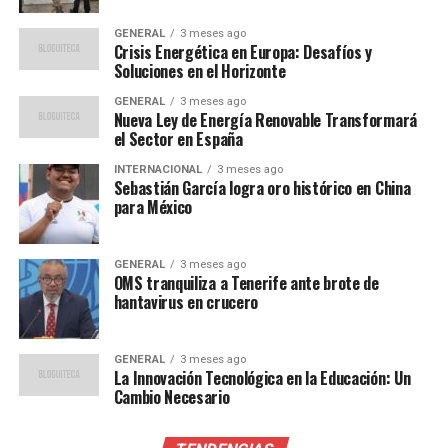
Reacción de las autoridades y la
GENERAL
3 meses ago
Crisis Energética en Europa: Desafíos y
comunidad
Soluciones en el Horizonte
GENERAL
3 meses ago
Las autoridades de seguridad fueron alertadas mediante
Nueva Ley de Energía Renovable Transformará
llamadas anónimas a las líneas de emergencia, lo que
el Sector en España
permitió desplegar operativos de búsqueda de los
INTERNACIONAL
3 meses ago
responsables. Sin embargo, hasta el momento, no se han
Sebastián García logra oro histórico en China
para México
realizado detenciones. La comunidad de Culiacán vive
con temor ante la creciente violencia en la región.
GENERAL
3 meses ago
“La violencia en Culiacán
OMS tranquiliza a Tenerife ante brote de
hantavirus en crucero
ha alcanzado niveles
alarmantes, y es crucial
GENERAL
3 meses ago
La Innovación Tecnológica en la Educación: Un
que las autoridades tomen
Cambio Necesario
medidas efectivas para