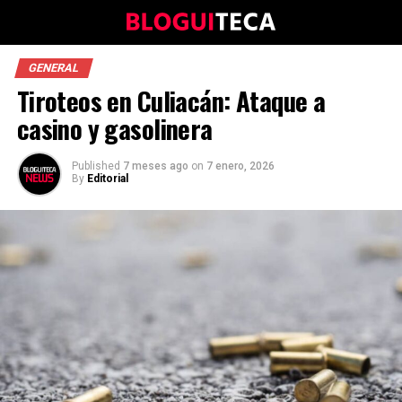
GENERAL
Tiroteos en Culiacán: Ataque a
casino y gasolinera
Published
7 meses ago
on
7 enero, 2026
By
Editorial