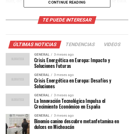
huir, dejando atrás una camioneta con impactos de bala.
CONTINUE READING
Investigación en curso
TE PUEDE INTERESAR
La Fiscalía General del Estado ha iniciado una
investigación para identificar a los miembros del grupo
delictivo responsable del ataque. Ana Luisa “N” fue
ÚLTIMAS NOTICIAS
TENDENCIAS
VIDEOS
trasladada a un hospital donde recibe atención médica,
GENERAL
3 meses ago
mientras las autoridades buscan pistas sobre los
Crisis Energética en Europa: Impacto y
agresores que, hasta el momento, no han sido
Soluciones Futuras
localizados.
GENERAL
3 meses ago
Crisis Energética en Europa: Desafíos y
En otro incidente, la fachada del casino Flamingos,
Soluciones
ubicado en la colonia Lomas del Boulevard, y una
GENERAL
3 meses ago
estación de gasolina en la colonia San Rafael, fueron
La Innovación Tecnológica Impulsa el
Crecimiento Económico en España
atacadas a balazos. Afortunadamente, no se reportaron
heridos, aunque los daños materiales fueron
GENERAL
3 meses ago
significativos. Este es el segundo ataque al casino
Binomio canino descubre metanfetamina en
dulces en Michoacán
Flamingos, el primero ocurrió el pasado 22 de diciembre.