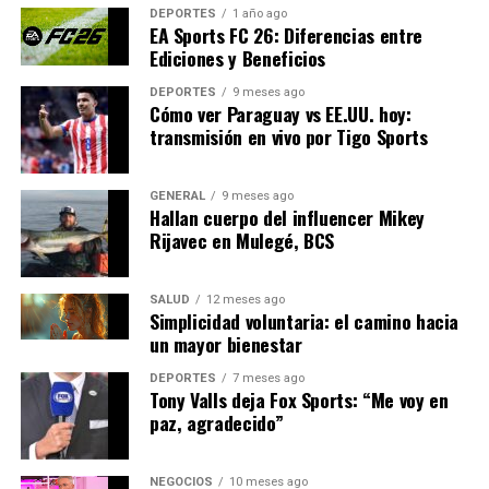
autoridades a intensificar los operativos de seguridad,
DEPORTES
1 año ago
aunque los resultados han sido limitados.
EA Sports FC 26: Diferencias entre
Ediciones y Beneficios
Mirando hacia el futuro
DEPORTES
9 meses ago
Cómo ver Paraguay vs EE.UU. hoy:
La comunidad de Culiacán espera que las recientes
transmisión en vivo por Tigo Sports
investigaciones conduzcan a la captura de los
responsables y a una reducción de la violencia. Las
GENERAL
9 meses ago
autoridades locales han prometido reforzar la seguridad
Hallan cuerpo del influencer Mikey
Rijavec en Mulegé, BCS
y trabajar en conjunto con el gobierno federal para
abordar la problemática de manera integral.
SALUD
12 meses ago
En conclusión, los recientes ataques en Culiacán
Simplicidad voluntaria: el camino hacia
subrayan la necesidad urgente de estrategias efectivas
un mayor bienestar
para combatir la violencia y proteger a los ciudadanos.
DEPORTES
7 meses ago
La colaboración entre las fuerzas de seguridad y la
Tony Valls deja Fox Sports: “Me voy en
comunidad será esencial para restaurar la paz en la
paz, agradecido”
región.
NEGOCIOS
10 meses ago