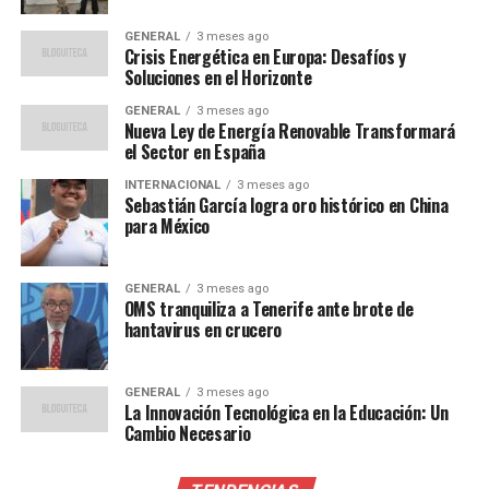
Implicaciones financieras
GENERAL
3 meses ago
Crisis Energética en Europa: Desafíos y
Soluciones en el Horizonte
Conforme a lo resuelto en la sesión del miércoles, la
sanción de 410,471 pesos impuesta a Esquivel fue
GENERAL
3 meses ago
Nueva Ley de Energía Renovable Transformará
revocada, aunque se confirmó otra sanción menor de
el Sector en España
aproximadamente 12,000 pesos. Por su parte, a
Figueroa se le quitó una sanción de 226 pesos, pero se
INTERNACIONAL
3 meses ago
Sebastián García logra oro histórico en China
confirmaron otras por un total de 2,262 pesos.
para México
“Se propone considerar que
GENERAL
3 meses ago
asiste la razón a la parte
OMS tranquiliza a Tenerife ante brote de
hantavirus en crucero
recurrente, por un lado,
porque no se le debió
GENERAL
3 meses ago
sancionar por la presunta
La Innovación Tecnológica en la Educación: Un
Cambio Necesario
omisión de rechazar una