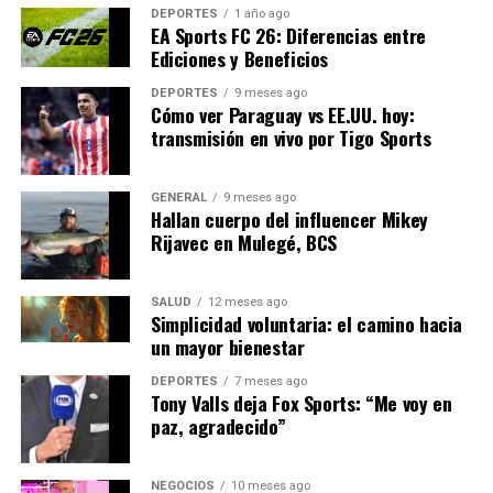
DEPORTES
1 año ago
perfil como Esquivel y Figueroa reflejan el rigor con el
EA Sports FC 26: Diferencias entre
que se espera que se manejen los fondos de campaña.
Ediciones y Beneficios
DEPORTES
9 meses ago
Expertos en derecho electoral han señalado que este
Cómo ver Paraguay vs EE.UU. hoy:
tipo de decisiones pueden influir en futuras regulaciones
transmisión en vivo por Tigo Sports
y en la forma en que los candidatos manejan sus
campañas. La claridad en la normativa y su aplicación
GENERAL
9 meses ago
justa son esenciales para mantener la confianza en el
Hallan cuerpo del influencer Mikey
sistema electoral.
Rijavec en Mulegé, BCS
“Este fallo podría sentar un
SALUD
12 meses ago
precedente importante
Simplicidad voluntaria: el camino hacia
un mayor bienestar
para casos similares en el
DEPORTES
7 meses ago
futuro. La justicia electoral
Tony Valls deja Fox Sports: “Me voy en
paz, agradecido”
debe equilibrar la
transparencia con la
NEGOCIOS
10 meses ago