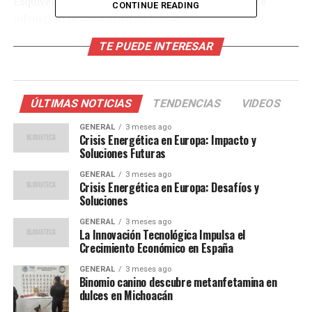
Esquivel con las publicaciones que supuestamente
CONTINUE READING
infringían la normativa electoral.
TE PUEDE INTERESAR
Detalles del fallo
El proyecto de la magistrada Soto detalló que no se
consideró adecuadamente el escrito de deslinde
ÚLTIMAS NOTICIAS
TENDENCIAS
VIDEOS
presentado por Esquivel. Además, argumentó que una
GENERAL
3 meses ago
manta y un banner en un evento organizado por una
Crisis Energética en Europa: Impacto y
asociación civil no constituían propaganda electoral, y
Soluciones Futuras
por lo tanto, no había obligación de reportarlos como
GENERAL
3 meses ago
gastos de campaña.
Crisis Energética en Europa: Desafíos y
Soluciones
En el caso del ministro Giovanni Figueroa, también se
GENERAL
3 meses ago
revocaron parcialmente las multas por no haber
La Innovación Tecnológica Impulsa el
Crecimiento Económico en España
reportado operaciones en tiempo real. La revisión
exhaustiva del caso reveló discrepancias en las fechas de
GENERAL
3 meses ago
operación de tres egresos, lo cual, según el tribunal, no
Binomio canino descubre metanfetamina en
dulces en Michoacán
debería operar en su perjuicio.