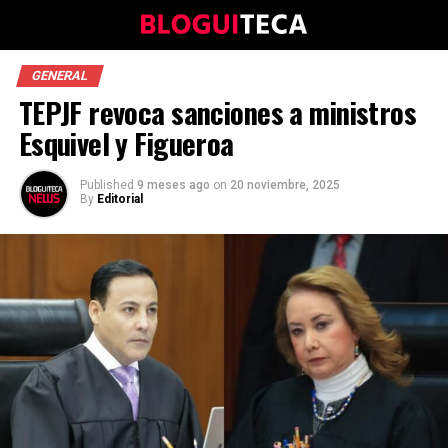
GENERAL
TEPJF revoca sanciones a ministros
Esquivel y Figueroa
Published
9 meses ago
on
20 noviembre, 2025
By
Editorial