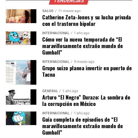
aportación prohibida al no
TENDENCIAS
acreditarse un vínculo
SALUD
11 meses ago
Catherine Zeta-Jones y su lucha privada
entre su candidatura y las
con el trastorno bipolar
publicaciones materia de la
INTERNACIONAL
1 año ago
infracción, ni la obtención
Cómo ver la nueva temporada de “El
maravillosamente extraño mundo de
de un supuesto beneficio
Gumball”
electoral”, explicó la
INTERNACIONAL
9 meses ago
Grupo suizo planea invertir en puerto de
magistrada Soto en su
Tacna
proyecto.
GENERAL
1 año ago
Arturo “El Negro” Durazo: La sombra de
Contexto y análisis
la corrupción en México
INTERNACIONAL
1 año ago
Esta decisión del TEPJF llega en un momento crucial,
Guía completa de episodios de “El
donde la transparencia y la rendición de cuentas en los
maravillosamente extraño mundo de
procesos electorales están bajo un escrutinio constante.
Gumball”
Las sanciones impuestas por el INE a figuras de alto