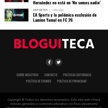
Hernández no está en ‘No somos nadie’
DEPORTES
1 año ago
EA Sports y la polémica exclusión de
Editorial
Lamine Yamal en FC 26
Nuestro equipo editorial no solo informa las noticias: las vive.
Con años de experiencia en primera línea, buscamos los
hechos, los verificamos con rigor y contamos las historias que
dan forma a nuestro mundo. Impulsados por la integridad y
una mirada atenta al detalle, abordamos la política, la cultura y
la tecnología con un análisis preciso y profundo. Cuando los
titulares cambian cada minuto, puedes contar con nosotros
para abrirnos paso entre el ruido y ofrecerte claridad en
bandeja de plata.
SOBRE NOSOTROS
CONTACTO
POLÍTICAS EDITORIALES
POLÍTICA DE COOKIES
POLÍTICA DE PRIVACIDAD
Copyright © Todos los derechos reservados. Este sitio web ofrece
noticias generales y contenido educativo con fines únicamente
informativos. Aunque nos esforzamos por garantizar la precisión, no