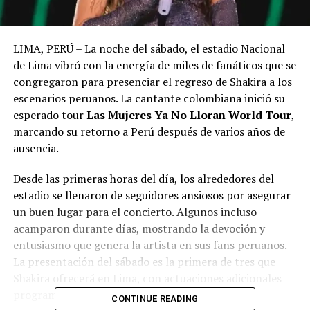
LIMA, PERÚ – La noche del sábado, el estadio Nacional
de Lima vibró con la energía de miles de fanáticos que se
congregaron para presenciar el regreso de Shakira a los
escenarios peruanos. La cantante colombiana inició su
esperado tour
Las Mujeres Ya No Lloran World Tour
,
marcando su retorno a Perú después de varios años de
ausencia.
Desde las primeras horas del día, los alrededores del
estadio se llenaron de seguidores ansiosos por asegurar
un buen lugar para el concierto. Algunos incluso
acamparon durante días, mostrando la devoción y
entusiasmo que genera la artista en sus fans peruanos.
La presentación del sábado es la primera de tres que
Shakira ofrecerá en Lima, con actuaciones adicionales
programadas para el 16 y 18 de noviembre.
CONTINUE READING