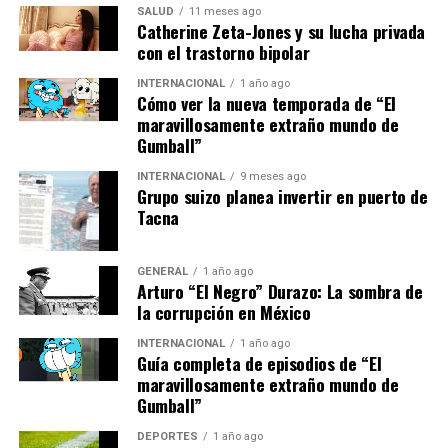
SALUD
11 meses ago
Catherine Zeta-Jones y su lucha privada
con el trastorno bipolar
Además, la presencia de Shakira en Lima destaca la
importancia de Perú como un destino clave para las
INTERNACIONAL
1 año ago
Cómo ver la nueva temporada de “El
giras internacionales, atrayendo a artistas de renombre
maravillosamente extraño mundo de
mundial y consolidando su posición en el circuito del
Gumball”
entretenimiento global.
INTERNACIONAL
9 meses ago
Grupo suizo planea invertir en puerto de
Mirando hacia el futuro
Tacna
Con dos conciertos más por delante, los fanáticos de
Shakira en Lima tienen mucho que esperar. La
GENERAL
1 año ago
Arturo “El Negro” Durazo: La sombra de
expectativa es alta, y la artista ha prometido no
la corrupción en México
defraudar. Su gira
Las Mujeres Ya No Lloran World
Tour
no solo celebra su legado musical, sino que
INTERNACIONAL
1 año ago
Guía completa de episodios de “El
también envía un poderoso mensaje de
maravillosamente extraño mundo de
empoderamiento y resiliencia.
Gumball”
El impacto de estos conciertos se sentirá mucho
DEPORTES
1 año ago