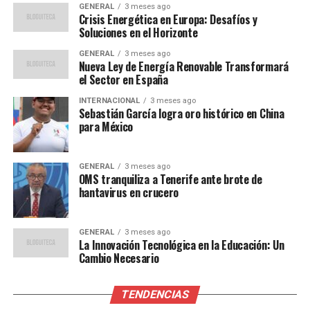
El regreso de Shakira a Perú no solo tiene un impacto
GENERAL
3 meses ago
cultural, sino también económico. Según expertos en la
Crisis Energética en Europa: Desafíos y
Soluciones en el Horizonte
industria del entretenimiento, eventos de esta magnitud
pueden generar un impulso significativo en la economía
GENERAL
3 meses ago
Nueva Ley de Energía Renovable Transformará
local, desde la ocupación hotelera hasta el comercio en
el Sector en España
los alrededores del estadio.
INTERNACIONAL
3 meses ago
Sebastián García logra oro histórico en China
“Cada concierto de una
para México
estrella internacional como
Shakira no solo es un
GENERAL
3 meses ago
OMS tranquiliza a Tenerife ante brote de
evento musical, sino un
hantavirus en crucero
motor económico para la
ciudad”, comentó Ana
GENERAL
3 meses ago
La Innovación Tecnológica en la Educación: Un
María Rodríguez, analista
Cambio Necesario
de la industria del
TENDENCIAS
entretenimiento.