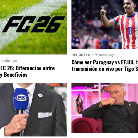
DEPORTES
9 meses ago
Cómo ver Paraguay vs EE.UU. 
1 año ago
 FC 26: Diferencias entre
transmisión en vivo por Tigo 
 y Beneficios