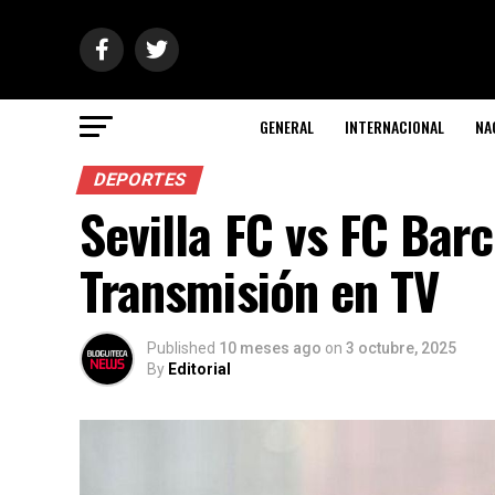
GENERAL
INTERNACIONAL
NA
DEPORTES
Sevilla FC vs FC Barc
Transmisión en TV
Published
10 meses ago
on
3 octubre, 2025
By
Editorial