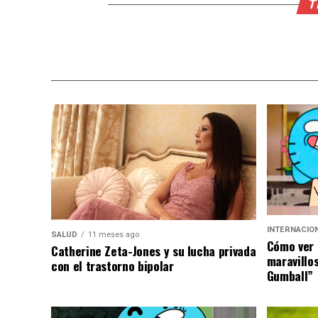
T
INTERNACIO
SALUD
11 meses ago
Cómo ver 
Catherine Zeta-Jones y su lucha privada
maravillo
con el trastorno bipolar
Gumball”