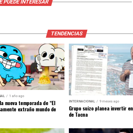
E PUEDE INTERESAR
TENDENCIAS
NAL
1 año ago
la nueva temporada de “El
INTERNACIONAL
9 meses ago
Grupo suizo planea invertir e
samente extraño mundo de
de Tacna