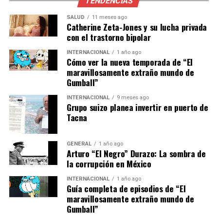
TENDENCIAS
impunidad”, afirmó la
SALUD
11 meses ago
analista política María
Catherine Zeta-Jones y su lucha privada
con el trastorno bipolar
Fernanda Ríos.
INTERNACIONAL
1 año ago
Cómo ver la nueva temporada de “El
maravillosamente extraño mundo de
El Futuro de la Fiscalía
Gumball”
Con la renuncia de Gertz Manero, el Senado enfrenta la
INTERNACIONAL
9 meses ago
Grupo suizo planea invertir en puerto de
tarea de nombrar a un sucesor que pueda liderar la FGR
Tacna
en un momento de grandes expectativas sociales y
políticas. La selección de un nuevo fiscal será crucial
para restaurar la confianza pública en el sistema
GENERAL
1 año ago
Arturo “El Negro” Durazo: La sombra de
judicial.
la corrupción en México
El proceso de selección, que debe ser transparente y
INTERNACIONAL
1 año ago
basado en méritos, será observado de cerca tanto a nivel
Guía completa de episodios de “El
maravillosamente extraño mundo de
nacional como internacional. La comunidad
Gumball”
internacional ha mostrado interés en el desarrollo de un