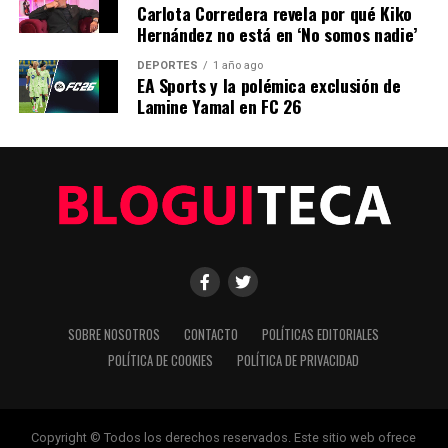
Carlota Corredera revela por qué Kiko
Hernández no está en ‘No somos nadie’
Editorial
DEPORTES
1 año ago
EA Sports y la polémica exclusión de
Lamine Yamal en FC 26
Nuestro equipo editorial no solo informa las noticias: las vive.
Con años de experiencia en primera línea, buscamos los
hechos, los verificamos con rigor y contamos las historias que
dan forma a nuestro mundo. Impulsados por la integridad y
una mirada atenta al detalle, abordamos la política, la cultura y
la tecnología con un análisis preciso y profundo. Cuando los
titulares cambian cada minuto, puedes contar con nosotros
para abrirnos paso entre el ruido y ofrecerte claridad en
bandeja de plata.
SOBRE NOSOTROS
CONTACTO
POLÍTICAS EDITORIALES
POLÍTICA DE COOKIES
POLÍTICA DE PRIVACIDAD
Copyright © Todos los derechos reservados. Este sitio web ofrece