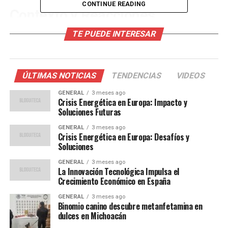
CONTINUE READING
Contexto y Reacciones
TE PUEDE INTERESAR
Gertz Manero, quien asumió el cargo en 2019, ha sido
una figura controvertida. Durante su gestión, ha
enfrentado críticas por su manejo de casos de alto perfil
y por su relación con el poder ejecutivo. Su renuncia,
ÚLTIMAS NOTICIAS
TENDENCIAS
VIDEOS
considerada por algunos como un intento de aliviar
GENERAL
3 meses ago
tensiones políticas, ha sido recibida con opiniones
Crisis Energética en Europa: Impacto y
divididas en el ámbito legislativo.
Soluciones Futuras
GENERAL
3 meses ago
El senador Miguel Ángel Osorio Chong, del Partido
Crisis Energética en Europa: Desafíos y
Revolucionario Institucional (PRI), comentó que la
Soluciones
renuncia “abre una oportunidad para fortalecer la
GENERAL
3 meses ago
independencia de la Fiscalía”, mientras que otros
La Innovación Tecnológica Impulsa el
Crecimiento Económico en España
legisladores han expresado preocupaciones sobre la
estabilidad institucional.
GENERAL
3 meses ago
Binomio canino descubre metanfetamina en
dulces en Michoacán
Implicaciones para el Sistema