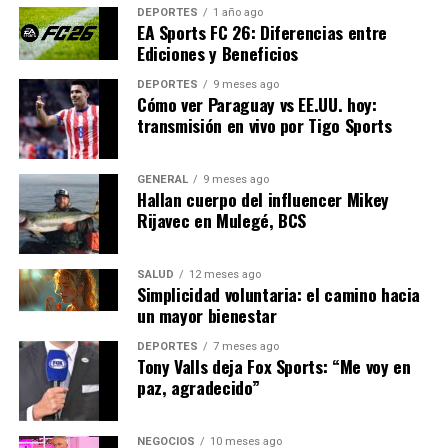
sistema judicial más robusto en México, especialmente
DEPORTES
1 año ago
EA Sports FC 26: Diferencias entre
en el contexto de acuerdos bilaterales de seguridad y
Ediciones y Beneficios
justicia.
DEPORTES
9 meses ago
En conclusión, la renuncia de Alejandro Gertz Manero
Cómo ver Paraguay vs EE.UU. hoy:
no solo marca el fin de una era en la FGR, sino que
transmisión en vivo por Tigo Sports
también representa un momento decisivo para el futuro
del sistema judicial en México. El Senado, al evaluar esta
GENERAL
9 meses ago
renuncia, tiene la responsabilidad de asegurar que el
Hallan cuerpo del influencer Mikey
Rijavec en Mulegé, BCS
próximo líder de la Fiscalía esté comprometido con la
transparencia, la justicia y la rendición de cuentas.
SALUD
12 meses ago
Simplicidad voluntaria: el camino hacia
NOTICIAS RELACIONADAS:
un mayor bienestar
SIGUIENTE
Héctor Elizalde Mora: Nuevo Líder de Investigación
DEPORTES
7 meses ago
Tony Valls deja Fox Sports: “Me voy en
Criminal en México
paz, agradecido”
ANTERIOR
Rumores de renuncia de Gertz Manero agitan el Senado
de México
NEGOCIOS
10 meses ago