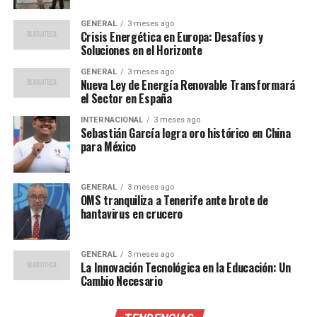
Judicial
GENERAL
3 meses ago
Crisis Energética en Europa: Desafíos y
La salida de Gertz Manero podría tener profundas
Soluciones en el Horizonte
implicaciones para la Fiscalía General de la República
GENERAL
3 meses ago
(FGR). Expertos en derecho han señalado que este es un
Nueva Ley de Energía Renovable Transformará
momento clave para evaluar las reformas necesarias que
el Sector en España
garanticen la autonomía y eficiencia de la institución.
INTERNACIONAL
3 meses ago
Sebastián García logra oro histórico en China
Según un informe del Instituto Nacional de Estadística
para México
y Geografía (INEGI), la percepción de corrupción en el
sistema judicial mexicano sigue siendo alta, lo que
GENERAL
3 meses ago
subraya la necesidad de cambios estructurales.
OMS tranquiliza a Tenerife ante brote de
hantavirus en crucero
“La renuncia de Gertz
Manero es una oportunidad
GENERAL
3 meses ago
La Innovación Tecnológica en la Educación: Un
para repensar el papel de
Cambio Necesario
la FGR en la lucha contra la