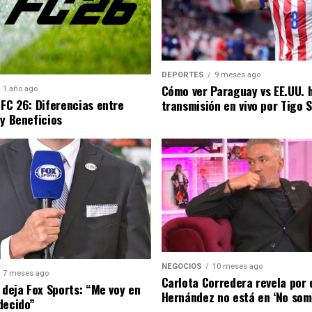
DEPORTES
9 meses ago
Cómo ver Paraguay vs EE.UU. 
1 año ago
 FC 26: Diferencias entre
transmisión en vivo por Tigo 
 y Beneficios
NEGOCIOS
10 meses ago
7 meses ago
Carlota Corredera revela por 
 deja Fox Sports: “Me voy en
Hernández no está en ‘No som
decido”