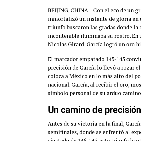
BEIJING, CHINA – Con el eco de un gri
inmortalizó un instante de gloria en 
triunfo buscaron las gradas donde la
incontenible iluminaba su rostro. En u
Nicolas Girard, García logró un oro 
El marcador empatado 145-145 convirt
precisión de García lo llevó a rozar e
coloca a México en lo más alto del po
nacional. García, al recibir el oro, m
símbolo personal de su arduo camino 
Un camino de precisión
Antes de su victoria en la final, Garc
semifinales, donde se enfrentó al e
ajustado de 146-145, este triunfo le o