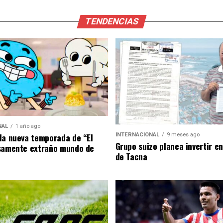
TENDENCIAS
NAL
1 año ago
la nueva temporada de “El
INTERNACIONAL
9 meses ago
Grupo suizo planea invertir e
samente extraño mundo de
de Tacna