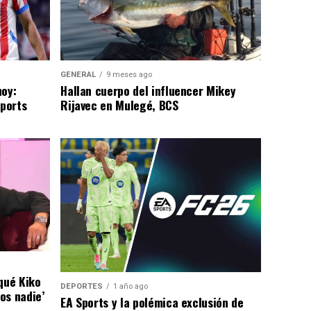
GENERAL
9 meses ago
hoy:
Hallan cuerpo del influencer Mikey
Sports
Rijavec en Mulegé, BCS
qué Kiko
DEPORTES
1 año ago
os nadie’
EA Sports y la polémica exclusión de