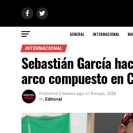
GENERAL
INTERNACIONAL
NA
INTERNACIONAL
Sebastián García hac
arco compuesto en 
Published
3 meses ago
on
9 mayo, 2026
By
Editorial