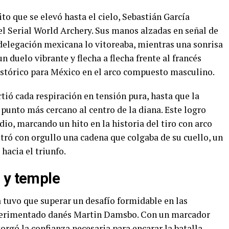
to que se elevó hasta el cielo, Sebastián García
el Serial World Archery. Sus manos alzadas en señal de
 delegación mexicana lo vitoreaba, mientras una sonrisa
n duelo vibrante y flecha a flecha frente al francés
histórico para México en el arco compuesto masculino.
ió cada respiración en tensión pura, hasta que la
l punto más cercano al centro de la diana. Este logro
dio, marcando un hito en la historia del tiro con arco
ostró con orgullo una cadena que colgaba de su cuello, un
hacia el triunfo.
 y temple
ía tuvo que superar un desafío formidable en las
xperimentado danés Martin Damsbo. Con un marcador
torgó la confianza necesaria para encarar la batalla