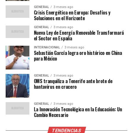
autores observaron que incluso en consumidores
GENERAL
3 meses ago
habituales, superar el límite recomendado se asociaba
Crisis Energética en Europa: Desafíos y
con alteraciones en la calidad del sueño y mayor
Soluciones en el Horizonte
frecuencia de palpitaciones.
GENERAL
3 meses ago
Nueva Ley de Energía Renovable Transformará
Impacto en la Salud
el Sector en España
INTERNACIONAL
3 meses ago
Reproductiva y Cardiovascular
Sebastián García logra oro histórico en China
para México
Una investigación respaldada por la Universidad de
Nevada, citada por VeryWell Health, identificó una
GENERAL
3 meses ago
relación directa entre el exceso de cafeína y una
OMS tranquiliza a Tenerife ante brote de
reducción en la fertilidad masculina. Se halló que
hantavirus en crucero
varones que consumían altas dosis presentaban una
menor calidad seminal. Estos estudios refuerzan la
GENERAL
3 meses ago
necesidad de ajustar la ingestión de cafeína según la
La Innovación Tecnológica en la Educación: Un
edad, el estado de salud y la sensibilidad individual para
Cambio Necesario
minimizar los riesgos asociados a su abuso.
TENDENCIAS