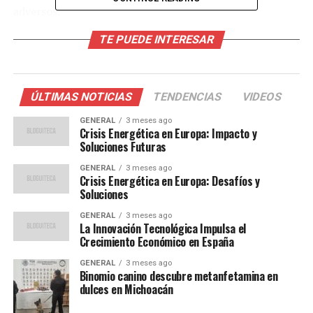
adversos.
TE PUEDE INTERESAR
La Presencia Omnipresente de
la Cafeína
ÚLTIMAS NOTICIAS
TENDENCIAS
VIDEOS
La cafeína no solo se encuentra en el café, sino también
en té, refrescos, bebidas energéticas, chocolate,
GENERAL
3 meses ago
Crisis Energética en Europa: Impacto y
medicamentos y suplementos. Esta amplia presencia
Soluciones Futuras
facilita su consumo inadvertido por encima de los
GENERAL
3 meses ago
valores recomendados, aumentando así el peligro de
Crisis Energética en Europa: Desafíos y
efectos indeseados.
Soluciones
GENERAL
3 meses ago
Investigaciones respaldan la importancia de controlar
La Innovación Tecnológica Impulsa el
el consumo de cafeína. Un estudio publicado en el
Crecimiento Económico en España
American Journal of Clinical Nutrition
analizó a más de
GENERAL
3 meses ago
5,000 adultos y concluyó que ingerir más de 400 mg
Binomio canino descubre metanfetamina en
diarios incrementa significativamente el riesgo de
dulces en Michoacán
insomnio, ansiedad y trastornos cardiovasculares. Los