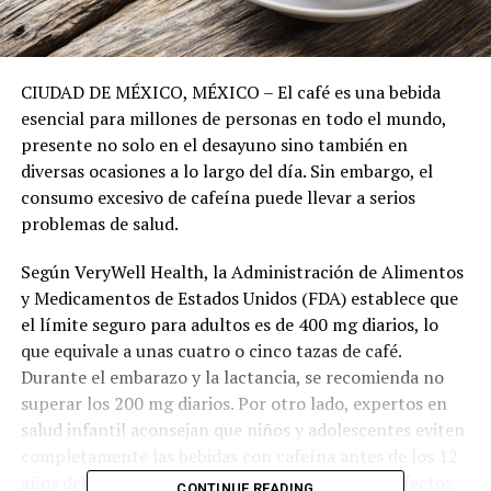
CIUDAD DE MÉXICO, MÉXICO – El café es una bebida
esencial para millones de personas en todo el mundo,
presente no solo en el desayuno sino también en
diversas ocasiones a lo largo del día. Sin embargo, el
consumo excesivo de cafeína puede llevar a serios
problemas de salud.
Según VeryWell Health, la Administración de Alimentos
y Medicamentos de Estados Unidos (FDA) establece que
el límite seguro para adultos es de 400 mg diarios, lo
que equivale a unas cuatro o cinco tazas de café.
Durante el embarazo y la lactancia, se recomienda no
superar los 200 mg diarios. Por otro lado, expertos en
salud infantil aconsejan que niños y adolescentes eviten
completamente las bebidas con cafeína antes de los 12
años debido a su mayor sensibilidad y riesgo de efectos
CONTINUE READING