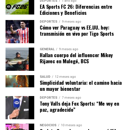
DEPORTES
1 año ago
EA Sports FC 26: Diferencias entre
metabolizadores lentos sufren consecuencias con
Ediciones y Beneficios
menos cantidad. El efecto diurético de la cafeína
incrementa la necesidad de orinar, lo que puede llevar a
DEPORTES
9 meses ago
Cómo ver Paraguay vs EE.UU. hoy:
la pérdida de nutrientes esenciales y afectar la salud,
transmisión en vivo por Tigo Sports
sobre todo en personas con vejiga hiperactiva.
Ingerir más de 400 mg diarios se asoció con mayor
GENERAL
9 meses ago
riesgo de infertilidad masculina y fragilidad ósea. El
Hallan cuerpo del influencer Mikey
Rijavec en Mulegé, BCS
descenso de nutrientes como calcio, magnesio y
vitaminas del grupo B perjudica la salud ósea. Pueden
aparecer dificultades respiratorias, urticaria o presión
SALUD
12 meses ago
arterial baja. En estos casos, se aconseja suspender la
Simplicidad voluntaria: el camino hacia
un mayor bienestar
cafeína y acudir de inmediato a un centro de atención
médica.
DEPORTES
7 meses ago
Tony Valls deja Fox Sports: “Me voy en
paz, agradecido”
Interacciones con
Medicamentos y Estrategias de
NEGOCIOS
10 meses ago