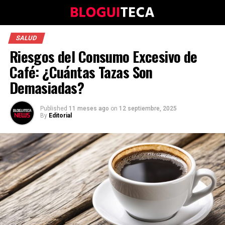
SALUD
Riesgos del Consumo Excesivo de
Café: ¿Cuántas Tazas Son
Demasiadas?
Published
11 meses ago
on
12 septiembre, 2025
By
Editorial