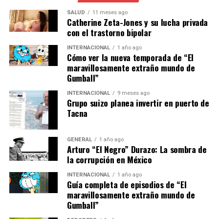
El consumo excesivo de cafeína puede estimular el
sistema nervioso central y, ante abusos o interrupciones
SALUD
11 meses ago
Catherine Zeta-Jones y su lucha privada
bruscas, provocar “cefalea por rebote”. Una ingesta
con el trastorno bipolar
moderada mejora el ánimo, pero dosis de dos a seis tazas
diarias pueden producir ansiedad, y superar los 400 mg
INTERNACIONAL
1 año ago
Cómo ver la nueva temporada de “El
diarios se vincula a estados depresivos.
maravillosamente extraño mundo de
Gumball”
Consecuencias Físicas y
INTERNACIONAL
9 meses ago
Grupo suizo planea invertir en puerto de
Recomendaciones
Tacna
La cafeína puede dificultar conciliar el sueño y
mantenerlo. Se recomienda dejar pasar entre seis y ocho
GENERAL
1 año ago
Arturo “El Negro” Durazo: La sombra de
horas antes de acostarse, aunque algunas personas
la corrupción en México
requieren intervalos mayores por su sensibilidad. Este
síntoma aparece sobre todo en quienes consumen
INTERNACIONAL
1 año ago
Guía completa de episodios de “El
grandes cantidades o presentan trastornos de ansiedad.
maravillosamente extraño mundo de
Gumball”
La cafeína eleva la frecuencia cardíaca. Incluso con
cuatro tazas de café pueden surgir palpitaciones, y los