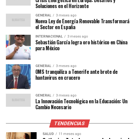
Soluciones en el Horizonte
afecten a miles de familias, que seguirán sin cobrar hasta
al menos septiembre.
GENERAL
3 meses ago
Nueva Ley de Energía Renovable Transformará
el Sector en España
“Es muy preocupante,
INTERNACIONAL
3 meses ago
sobre todo porque tenemos
Sebastián García logra oro histórico en China
para México
a miles de familias, más de
5.000 personas, con sus
GENERAL
3 meses ago
correspondientes
OMS tranquiliza a Tenerife ante brote de
hantavirus en crucero
problemas y
responsabilidades sin
GENERAL
3 meses ago
La Innovación Tecnológica en la Educación: Un
cobrar desde el 30 de
Cambio Necesario
junio”,
TENDENCIAS
declaran representantes del sindicato.
SALUD
11 meses ago