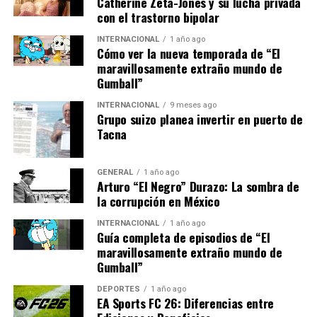
Catherine Zeta-Jones y su lucha privada
con el trastorno bipolar
Retrasos en el proceso selectivo
INTERNACIONAL
1 año ago
Cómo ver la nueva temporada de “El
En cuanto a los 2.500 afectados del Cuerpo de Gestión,
maravillosamente extraño mundo de
el curso selectivo, un requisito previo a la incorporación,
Gumball”
se ha retrasado cuatro meses. Este proceso comenzó el
15 de diciembre de 2024, pero el Instituto Nacional de la
INTERNACIONAL
9 meses ago
Grupo suizo planea invertir en puerto de
Administración Pública (INAP) ha comunicado que no se
Tacna
iniciará antes de octubre de 2025, y una nueva nota
informativa lo pospone hasta febrero de 2026.
GENERAL
1 año ago
Arturo “El Negro” Durazo: La sombra de
Estos puestos vacantes son esenciales para servicios
la corrupción en México
públicos como la renovación del DNI o pasaporte,
gestión de altas y bajas en el SEPE y la Seguridad Social,
INTERNACIONAL
1 año ago
Guía completa de episodios de “El
y resolución de expedientes de Extranjería o
maravillosamente extraño mundo de
Instituciones Penitenciarias.
El retraso en la
Gumball”
incorporación de estos funcionarios también
afectará a la ciudadanía,
advierten desde CC.OO.
DEPORTES
1 año ago
EA Sports FC 26: Diferencias entre