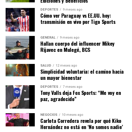
Ediciones y Beneficios
Exigencias y consecuencias
DEPORTES
9 meses ago
económicas
Cómo ver Paraguay vs EE.UU. hoy:
transmisión en vivo por Tigo Sports
Comisiones Obreras exige un compromiso para agilizar
las ofertas de empleo público de la AGE, demandando la
GENERAL
9 meses ago
incorporación del cuerpo Administrativo “como tarde a
Hallan cuerpo del influencer Mikey
finales de septiembre” y la realización del curso selectivo
Rijavec en Mulegé, BCS
del Cuerpo de Gestión antes de fin de año.
SALUD
12 meses ago
“Queremos que en enero de
Simplicidad voluntaria: el camino hacia
un mayor bienestar
2026 se hayan incorporado
DEPORTES
7 meses ago
al mercado laboral y se
Tony Valls deja Fox Sports: “Me voy en
paz, agradecido”
pueda disponer de este
personal”,
NEGOCIOS
10 meses ago
Carlota Corredera revela por qué Kiko
Hernández no está en ‘No somos nadie’
concluyen.