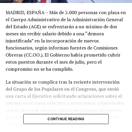
MADRID, ESPAÑA – Más de 5.000 personas con plaza en
el Cuerpo Administrativo de la Administración General
del Estado (AGE) se enfrentarán a un mínimo de dos
meses sin recibir salario debido a una “demora
injustificada” en la incorporación de nuevos
funcionarios, según informan fuentes de Comisiones
Obreras (CC.OO.). El Gobierno había prometido cubrir
estos puestos durante el mes de julio, pero el
compromiso no se ha cumplido.
La situación se complica tras la reciente intervención
del Grupo de los Populares en el Congreso, que envió
una carta al Ejecutivo solicitando aclaraciones sobre el
retraso en el curso selectivo y otros temas relacionados
con la oferta de empleo público del Cuerpo de Gestión
de Administración Civil del Estado, afectando a 2.549
CONTINUE READING
opositores. CC.OO. ha emitido un comunicado
denunciando tanto este retraso como la falta de