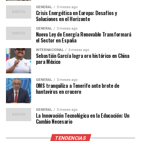
maniobras con otros países de la OTAN, destacando el
GENERAL
3 meses ago
rigor y la exigencia de su rol.
Crisis Energética en Europa: Desafíos y
Soluciones en el Horizonte
“Es duro, porque en mi caso
GENERAL
3 meses ago
Nueva Ley de Energía Renovable Transformará
hago la misma función que
el Sector en España
haría cualquier militar
INTERNACIONAL
3 meses ago
Sebastián García logra oro histórico en China
profesional. De hecho, en
para México
mi sección el único
reservista soy yo.”
GENERAL
3 meses ago
OMS tranquiliza a Tenerife ante brote de
hantavirus en crucero
Educación y formación en el
GENERAL
3 meses ago
Ejército del Aire
La Innovación Tecnológica en la Educación: Un
Cambio Necesario
Mariano Raboso Mateos, también de 55 años, es alférez
reservista del Ejército del Aire y profesor en la
TENDENCIAS