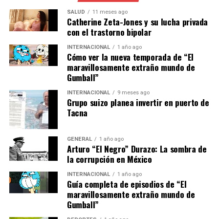
Universidad de Huelva. Su destino es la Academia
General del Aire en San Javier, Murcia, donde la princesa
SALUD
11 meses ago
Catherine Zeta-Jones y su lucha privada
Leonor está estudiando. “Coincido con ella y puede que
con el trastorno bipolar
incluso le dé clases”, menciona Mariano, quien se
prepara para impartir formación a futuros oficiales del
INTERNACIONAL
1 año ago
Cómo ver la nueva temporada de “El
Ejército del Aire en la especialidad de Ciberespacio.
maravillosamente extraño mundo de
Gumball”
Mariano, ingeniero de Telecomunicaciones, refleja el
perfil de un ciudadano que, tras completar el Servicio
INTERNACIONAL
9 meses ago
Grupo suizo planea invertir en puerto de
Militar, encontró en el voluntariado una vía para seguir
Tacna
vinculado a las Fuerzas Armadas.
“Siempre quise ser
GENERAL
1 año ago
Arturo “El Negro” Durazo: La sombra de
reservista tras terminar el
la corrupción en México
Servicio Militar también de
INTERNACIONAL
1 año ago
Guía completa de episodios de “El
oficial, alférez, porque
maravillosamente extraño mundo de
Gumball”
entonces había una vía de