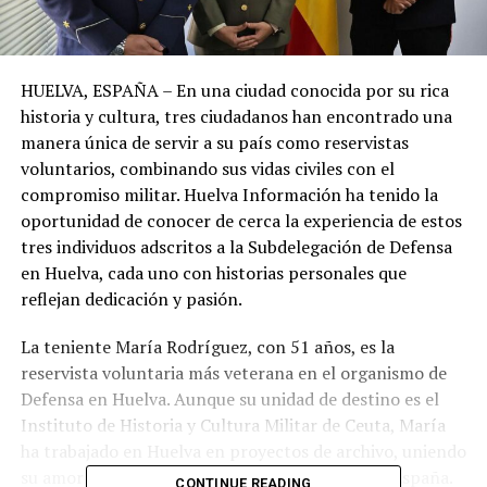
HUELVA, ESPAÑA – En una ciudad conocida por su rica
historia y cultura, tres ciudadanos han encontrado una
manera única de servir a su país como reservistas
voluntarios, combinando sus vidas civiles con el
compromiso militar. Huelva Información ha tenido la
oportunidad de conocer de cerca la experiencia de estos
tres individuos adscritos a la Subdelegación de Defensa
en Huelva, cada uno con historias personales que
reflejan dedicación y pasión.
La teniente María Rodríguez, con 51 años, es la
reservista voluntaria más veterana en el organismo de
Defensa en Huelva. Aunque su unidad de destino es el
Instituto de Historia y Cultura Militar de Ceuta, María
ha trabajado en Huelva en proyectos de archivo, uniendo
su amor por la historia con su deseo de servir a España.
CONTINUE READING