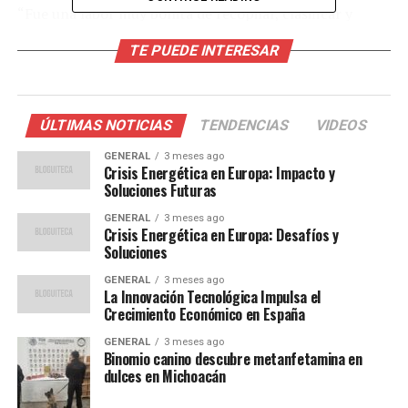
“Fue una labor muy bonita de recopilar, clasificar y
distribuir archivos para organizar todo lo referente a las
TE PUEDE INTERESAR
Fuerzas Armadas en Huelva”, explica María, quien
espera nuevas oportunidades de activación en el futuro.
Compromiso y experiencia
ÚLTIMAS NOTICIAS
TENDENCIAS
VIDEOS
militar
GENERAL
3 meses ago
Crisis Energética en Europa: Impacto y
Soluciones Futuras
El teniente Javier Iranzo, de 55 años, combina su trabajo
GENERAL
3 meses ago
como docente de Educación Física en el Colegio
Crisis Energética en Europa: Desafíos y
Montessori de Huelva con su papel como reservista en
Soluciones
la Infantería de Marina. “Yo hice la Mili como voluntario
GENERAL
3 meses ago
en Infantería de Marina, en un sitio bastante operativo”,
La Innovación Tecnológica Impulsa el
comenta Javier, quien recientemente participó en la
Crecimiento Económico en España
misión Dédalo, una operación de mantenimiento de la
GENERAL
3 meses ago
paz que abarcó desde el Mediterráneo hasta el Atlántico.
Binomio canino descubre metanfetamina en
dulces en Michoacán
Javier describe con entusiasmo su participación en