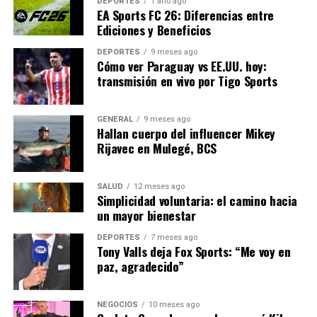
acceso que era el servicio
DEPORTES
1 año ago
EA Sports FC 26: Diferencias entre
de formación de cuadros de
Ediciones y Beneficios
mando.”
DEPORTES
9 meses ago
Cómo ver Paraguay vs EE.UU. hoy:
transmisión en vivo por Tigo Sports
Una vocación compartida
GENERAL
9 meses ago
Hallan cuerpo del influencer Mikey
Estos tres reservistas representan perfiles distintos,
Rijavec en Mulegé, BCS
pero comparten una misma inquietud: la de servir a las
Fuerzas Armadas desde el corazón, poniendo sus
conocimientos y su humanidad al servicio de España. En
SALUD
12 meses ago
Simplicidad voluntaria: el camino hacia
un contexto global donde la seguridad y la defensa son
un mayor bienestar
cada vez más complejas, la figura del reservista
voluntario cobra una relevancia especial, aportando
DEPORTES
7 meses ago
Tony Valls deja Fox Sports: “Me voy en
diversidad y experiencia a las fuerzas militares.
paz, agradecido”
Con el paso del tiempo, el papel de los reservistas
voluntarios en España podría expandirse, ofreciendo
NEGOCIOS
10 meses ago