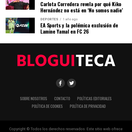
México
Carlota Corredera revela por qué Kiko
Hernández no está en ‘No somos nadie’
DEPORTES
1 año ago
Editorial
EA Sports y la polémica exclusión de
Lamine Yamal en FC 26
Nuestro equipo editorial no solo informa las noticias: las vive.
Con años de experiencia en primera línea, buscamos los
hechos, los verificamos con rigor y contamos las historias que
dan forma a nuestro mundo. Impulsados por la integridad y
una mirada atenta al detalle, abordamos la política, la cultura y
la tecnología con un análisis preciso y profundo. Cuando los
titulares cambian cada minuto, puedes contar con nosotros
para abrirnos paso entre el ruido y ofrecerte claridad en
bandeja de plata.
SOBRE NOSOTROS
CONTACTO
POLÍTICAS EDITORIALES
POLÍTICA DE COOKIES
POLÍTICA DE PRIVACIDAD
Copyright © Todos los derechos reservados. Este sitio web ofrece