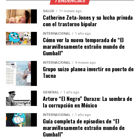
TENDENCIAS
lobistas con conexiones políticas para influir en los
SALUD
11 meses ago
resultados de los casos. Esto plantea preguntas sobre la
Catherine Zeta-Jones y su lucha privada
integridad del proceso judicial y la capacidad del
con el trastorno bipolar
gobierno para enfrentar el poder corporativo.
INTERNACIONAL
1 año ago
Cómo ver la nueva temporada de “El
Implicaciones Futuras
maravillosamente extraño mundo de
Gumball”
La salida de Slater podría tener consecuencias
INTERNACIONAL
9 meses ago
significativas para el caso contra Live Nation. Sin un
Grupo suizo planea invertir en puerto de
liderazgo claro, el Departamento de Justicia podría
Tacna
enfrentar dificultades para presentar un caso cohesivo
en marzo. Esto podría dar a Live Nation una ventaja
GENERAL
1 año ago
estratégica en la corte, permitiéndoles continuar con
Arturo “El Negro” Durazo: La sombra de
prácticas que muchos consideran anticompetitivas.
la corrupción en México
INTERNACIONAL
1 año ago
Además, la situación pone de relieve la necesidad de
Guía completa de episodios de “El
reformas en la forma en que el gobierno maneja los
maravillosamente extraño mundo de
casos antimonopolio. Los expertos sugieren que se debe
Gumball”
fortalecer la independencia de la división antimonopolio