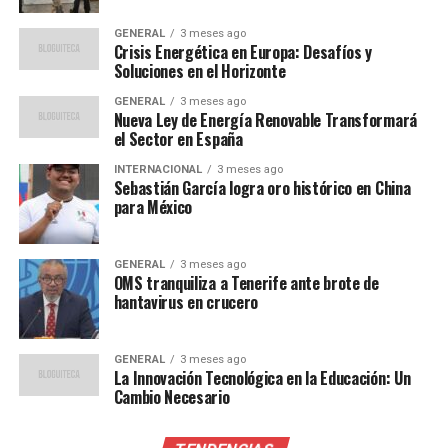
eludiendo a la división antimonopolio. Esta acción ha
GENERAL
3 meses ago
sido vista como un intento de influir en el resultado del
Crisis Energética en Europa: Desafíos y
caso, utilizando conexiones con lobistas vinculados a la
Soluciones en el Horizonte
administración Trump.
GENERAL
3 meses ago
Nueva Ley de Energía Renovable Transformará
Contexto y Análisis
el Sector en España
INTERNACIONAL
3 meses ago
La renuncia de Slater no solo afecta el caso contra Live
Sebastián García logra oro histórico en China
para México
Nation, sino que también refleja una tendencia más
amplia de inestabilidad dentro de la división
antimonopolio. Expertos en derecho antimonopolio han
GENERAL
3 meses ago
señalado que la falta de liderazgo podría retrasar otros
OMS tranquiliza a Tenerife ante brote de
hantavirus en crucero
casos importantes, debilitando la capacidad del
Departamento de Justicia para regular prácticas
comerciales injustas.
GENERAL
3 meses ago
La Innovación Tecnológica en la Educación: Un
Cambio Necesario
En los últimos años, la influencia de los lobistas ha sido
un tema recurrente en Washington. Las empresas bajo
escrutinio antimonopolio han recurrido cada vez más a