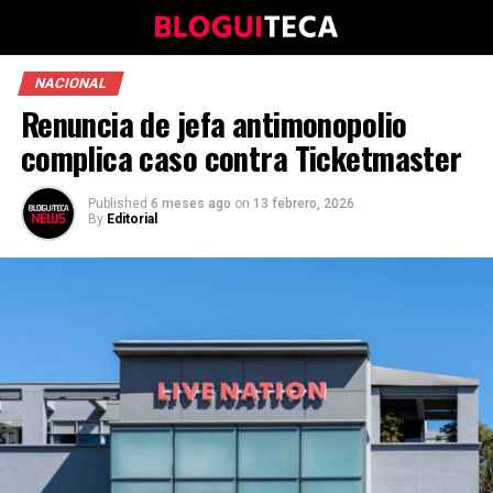
NACIONAL
Renuncia de jefa antimonopolio
complica caso contra Ticketmaster
Published
6 meses ago
on
13 febrero, 2026
By
Editorial