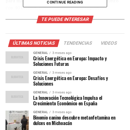
para marzo, donde el Departamento de Justicia, junto
CONTINUE READING
con 40 estados, busca desmantelar el supuesto
monopolio de Live Nation sobre la industria del
TE PUEDE INTERESAR
entretenimiento en vivo.
El Caso Live Nation-
ÚLTIMAS NOTICIAS
TENDENCIAS
VIDEOS
Ticketmaster
GENERAL
3 meses ago
Crisis Energética en Europa: Impacto y
El caso contra Live Nation, iniciado en mayo de 2024
Soluciones Futuras
durante la administración de Joe Biden, alega que la
GENERAL
3 meses ago
compañía ha establecido un monopolio ilegal. Según las
Crisis Energética en Europa: Desafíos y
acusaciones, Live Nation obliga a los centros de
Soluciones
espectáculos a firmar contratos exclusivos y toma
GENERAL
3 meses ago
represalias contra aquellos que optan por servicios de
La Innovación Tecnológica Impulsa el
venta de entradas de la competencia.
Crecimiento Económico en España
GENERAL
3 meses ago
La situación se complica aún más con informes de que
Binomio canino descubre metanfetamina en
ejecutivos de Live Nation han negociado directamente
dulces en Michoacán
con altos funcionarios del Departamento de Justicia,