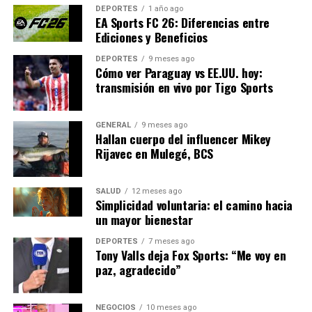
DEPORTES
1 año ago
para evitar interferencias externas y garantizar que las
EA Sports FC 26: Diferencias entre
decisiones se basen en méritos legales y no en presiones
Ediciones y Beneficios
políticas.
DEPORTES
9 meses ago
Cómo ver Paraguay vs EE.UU. hoy:
En conclusión, la renuncia de Gail Slater es un
transmisión en vivo por Tigo Sports
recordatorio de los desafíos que enfrenta el sistema
judicial estadounidense en la regulación de monopolios.
GENERAL
9 meses ago
Con el juicio contra Live Nation en el horizonte, el
Hallan cuerpo del influencer Mikey
Departamento de Justicia debe actuar rápidamente para
Rijavec en Mulegé, BCS
llenar el vacío de liderazgo y asegurar que el caso se
maneje con la diligencia que merece.
SALUD
12 meses ago
Simplicidad voluntaria: el camino hacia
un mayor bienestar
NOTICIAS RELACIONADAS:
SIGUIENTE
DEPORTES
7 meses ago
Renuncia de jefa antimonopolio complica caso contra
Tony Valls deja Fox Sports: “Me voy en
Ticketmaster
paz, agradecido”
ANTERIOR
Stray Kids: “The dominATE Experience” llega a cines de
NEGOCIOS
10 meses ago