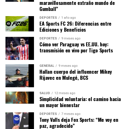
encuentro para el Real Sociedad, que necesita
maravillosamente extraño mundo de
Gumball”
desesperadamente puntos para alejarse de la zona de
descenso. Un experto comentó:
DEPORTES
1 año ago
EA Sports FC 26: Diferencias entre
Ediciones y Beneficios
“Este partido es una
oportunidad para que el
DEPORTES
9 meses ago
Cómo ver Paraguay vs EE.UU. hoy:
Real Sociedad demuestre
transmisión en vivo por Tigo Sports
su capacidad de
GENERAL
9 meses ago
recuperación. Una victoria
Hallan cuerpo del influencer Mikey
podría ser el punto de
Rijavec en Mulegé, BCS
inflexión que necesitan.”
SALUD
12 meses ago
Simplicidad voluntaria: el camino hacia
un mayor bienestar
Para el Athletic, el objetivo es consolidar su posición en
la parte superior de la tabla. Un analista señaló:
DEPORTES
7 meses ago
Tony Valls deja Fox Sports: “Me voy en
paz, agradecido”