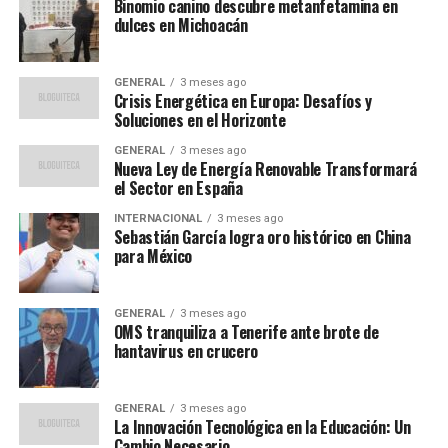
Binomio canino descubre metanfetamina en
Yuri Berchiche. El mediocampo lo conformarán Inigo
dulces en Michoacán
Ruiz de Galarreta, Mikel Jauregizar y Alex Berenguer,
mientras que en la delantera estarán Oihan Sancet,
GENERAL
3 meses ago
Robert Navarro y Gorka Guruzeta.
Crisis Energética en Europa: Desafíos y
Soluciones en el Horizonte
Historial de Enfrentamientos
GENERAL
3 meses ago
Nueva Ley de Energía Renovable Transformará
Directos
el Sector en España
Los últimos encuentros entre estos equipos han sido
INTERNACIONAL
3 meses ago
Sebastián García logra oro histórico en China
intensos y disputados. El más reciente, el 4 de mayo de
para México
2025, terminó en un empate sin goles. Anteriormente,
el 24 de noviembre de 2024, el Athletic se impuso 1-0 en
casa. En enero del mismo año, el Athletic también ganó
GENERAL
3 meses ago
OMS tranquiliza a Tenerife ante brote de
2-1, mientras que en septiembre de 2023, el Real
hantavirus en crucero
Sociedad logró una contundente victoria por 3-0.
Resultados Recientes y
GENERAL
3 meses ago
La Innovación Tecnológica en la Educación: Un
Cambio Necesario