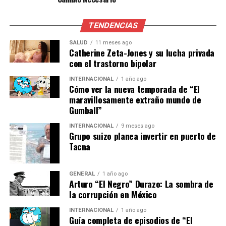
Contexto
El Real Sociedad ha tenido una temporada irregular, con
TENDENCIAS
una victoria reciente sobre el Sevilla que podría ser el
SALUD
11 meses ago
impulso necesario para escapar de la zona baja de la
Catherine Zeta-Jones y su lucha privada
tabla. Sus últimos resultados incluyen un empate 1-1
con el trastorno bipolar
contra el Celta y una derrota por 0-1 ante el Rayo.
INTERNACIONAL
1 año ago
Cómo ver la nueva temporada de “El
En contraste, el Athletic ha mostrado más consistencia,
maravillosamente extraño mundo de
aunque su reciente derrota ante el Getafe ha dejado
Gumball”
dudas sobre su capacidad para mantenerse en la parte
INTERNACIONAL
9 meses ago
alta de la tabla. Este partido es crucial para ambos
Grupo suizo planea invertir en puerto de
equipos, ya que una victoria podría cambiar
Tacna
significativamente sus posiciones en la clasificación.
GENERAL
1 año ago
Opiniones de Expertos y
Arturo “El Negro” Durazo: La sombra de
la corrupción en México
Expectativas
INTERNACIONAL
1 año ago
Analistas deportivos destacan la importancia de este
Guía completa de episodios de “El