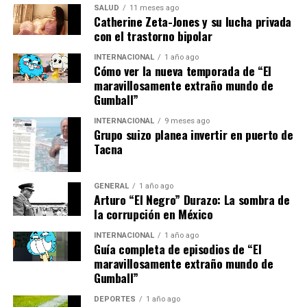
SALUD
11 meses ago
conversación a través de comentarios en los artículos y
Catherine Zeta-Jones y su lucha privada
suscribirse a la newsletter gratuita para recibir alertas
con el trastorno bipolar
informativas.
INTERNACIONAL
1 año ago
Cómo ver la nueva temporada de “El
Expectativas y Análisis
maravillosamente extraño mundo de
Gumball”
El enfrentamiento entre Real Madrid y Osasuna
INTERNACIONAL
9 meses ago
promete ser emocionante, con ambos equipos ansiosos
Grupo suizo planea invertir en puerto de
por comenzar la temporada con una victoria. La
Tacna
experiencia de Xabi Alonso como entrenador será
puesta a prueba, mientras que Lisci buscará capitalizar
GENERAL
1 año ago
cualquier oportunidad para sorprender a los Merengues.
Arturo “El Negro” Durazo: La sombra de
la corrupción en México
Con una nueva temporada de LaLiga EA Sports en
INTERNACIONAL
1 año ago
marcha, los aficionados de todo el mundo estarán
Guía completa de episodios de “El
atentos a cada movimiento en el campo, esperando ver
maravillosamente extraño mundo de
si el Real Madrid puede reafirmar su estatus como uno
Gumball”
de los favoritos al título.
DEPORTES
1 año ago