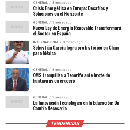
iniciar su temporada en el Bernabéu. Con una plantilla
GENERAL
3 meses ago
menos estelar que la de su rival, los Rojillos intentarán
Crisis Energética en Europa: Desafíos y
Soluciones en el Horizonte
mejorar su desempeño respecto a la temporada
anterior, donde quedaron al borde de las competiciones
GENERAL
3 meses ago
Nueva Ley de Energía Renovable Transformará
europeas.
el Sector en España
El entrenador Alessio Lisci y su equipo están decididos a
INTERNACIONAL
3 meses ago
Sebastián García logra oro histórico en China
dar un golpe sobre la mesa y demostrar que pueden
para México
competir al más alto nivel desde el inicio de la
temporada.
GENERAL
3 meses ago
OMS tranquiliza a Tenerife ante brote de
¿Cómo Seguir el Partido?
hantavirus en crucero
Para quienes no puedan asistir al estadio, seguir el
partido en línea es una opción viable. Diario AS USA
GENERAL
3 meses ago
La Innovación Tecnológica en la Educación: Un
Latino proporcionará cobertura detallada y
Cambio Necesario
actualizaciones en tiempo real desde el Santiago
Bernabéu.
TENDENCIAS
Además, los aficionados pueden participar en la