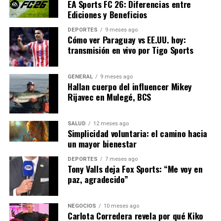
EA Sports FC 26: Diferencias entre
Este partido no solo marca el inicio de la temporada,
Ediciones y Beneficios
sino que también establece el tono para lo que promete
DEPORTES
9 meses ago
ser una emocionante campaña en la máxima categoría
Cómo ver Paraguay vs EE.UU. hoy:
del fútbol español.
transmisión en vivo por Tigo Sports
NOTICIAS RELACIONADAS:
GENERAL
9 meses ago
Hallan cuerpo del influencer Mikey
SIGUIENTE
Rijavec en Mulegé, BCS
Real Madrid vs Osasuna: Inicio de LaLiga con Nuevas
Caras
SALUD
12 meses ago
ANTERIOR
Simplicidad voluntaria: el camino hacia
Real Madrid inicia LaLiga contra Osasuna: Horarios y
un mayor bienestar
análisis
DEPORTES
7 meses ago
Tony Valls deja Fox Sports: “Me voy en
paz, agradecido”
Editorial
NEGOCIOS
10 meses ago
Nuestro equipo editorial no solo informa las noticias: las vive.
Carlota Corredera revela por qué Kiko