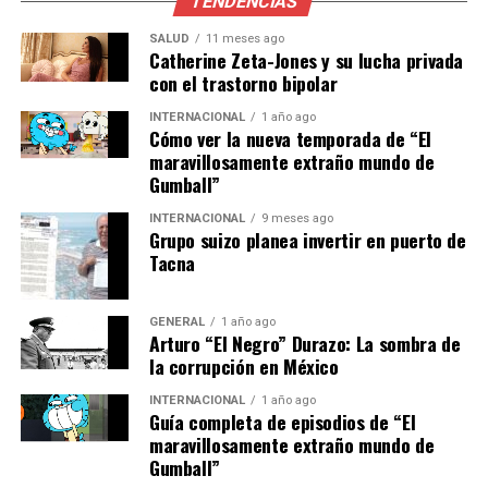
David Boone de la Garza, quien asumirá la dirección de la
TENDENCIAS
FECOR, tiene una destacada carrera política y jurídica.
SALUD
11 meses ago
Fue diputado federal del PRI por Coahuila en la LXIII
Catherine Zeta-Jones y su lucha privada
Legislatura y ha ocupado cargos como asesor del
con el trastorno bipolar
Congreso de Coahuila y secretario particular del
INTERNACIONAL
1 año ago
presidente de la Comisión de Puntos Constitucionales
Cómo ver la nueva temporada de “El
del Senado de la República.
maravillosamente extraño mundo de
Gumball”
Boone también ha trabajado como asesor de la
INTERNACIONAL
9 meses ago
Presidencia de la Mesa Directiva de la Cámara de
Grupo suizo planea invertir en puerto de
Senadores y secretario particular del titular de la
Tacna
Procuraduría General de la República (PGR). Su
formación académica incluye una licenciatura en
GENERAL
1 año ago
Derecho por la Universidad Autónoma de Coahuila y una
Arturo “El Negro” Durazo: La sombra de
maestría en Derecho Constitucional y Derechos
la corrupción en México
Humanos por la Universidad Panamericana.
INTERNACIONAL
1 año ago
Guía completa de episodios de “El
“David Boone aporta una
maravillosamente extraño mundo de
Gumball”