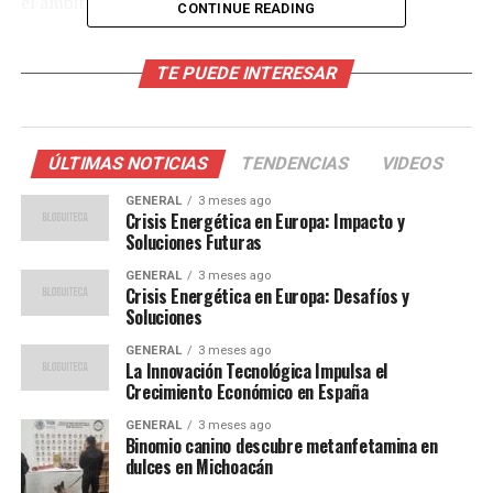
el ámbito jurídico y administrativo.
CONTINUE READING
Raúl Jiménez Vázquez: Un perfil
TE PUEDE INTERESAR
académico y profesional sólido
Raúl Armando Jiménez Vázquez es Licenciado en
ÚLTIMAS NOTICIAS
TENDENCIAS
VIDEOS
Derecho con mención honorífica por la Universidad
Nacional Autónoma de México (UNAM). En esta misma
GENERAL
3 meses ago
Crisis Energética en Europa: Impacto y
institución, obtuvo su maestría y doctorado en Derecho,
Soluciones Futuras
y ha ejercido como catedrático en la Facultad de
GENERAL
3 meses ago
Derecho.
Crisis Energética en Europa: Desafíos y
Soluciones
Su carrera en la administración pública es notable, con
GENERAL
3 meses ago
más de dos décadas de servicio. Ha ocupado cargos como
La Innovación Tecnológica Impulsa el
gerente de Arrendamiento de Embarcaciones en
Crecimiento Económico en España
Petróleos Mexicanos (Pemex) y Secretario Ejecutivo del
GENERAL
3 meses ago
Comité de Construcción, Adquisición, Arrendamiento y
Binomio canino descubre metanfetamina en
Fletamento de Embarcaciones. Además, se desempeñó
dulces en Michoacán
como Abogado General de la Comisión Federal de