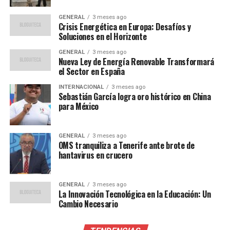
Electricidad (CFE) y consejero adjunto de Control
GENERAL
3 meses ago
Constitucional de la Presidencia de la República.
Crisis Energética en Europa: Desafíos y
Soluciones en el Horizonte
“La trayectoria de Raúl
GENERAL
3 meses ago
Nueva Ley de Energía Renovable Transformará
Jiménez en el sector
el Sector en España
público y su experiencia
INTERNACIONAL
3 meses ago
Sebastián García logra oro histórico en China
académica lo convierten en
para México
una pieza clave para la
FGR”, comentó un analista
GENERAL
3 meses ago
OMS tranquiliza a Tenerife ante brote de
político.
hantavirus en crucero
David Boone de la Garza:
GENERAL
3 meses ago
La Innovación Tecnológica en la Educación: Un
Cambio Necesario
Experiencia legislativa y jurídica