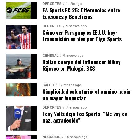
valiosa combinación de
DEPORTES
1 año ago
experiencia legislativa y
EA Sports FC 26: Diferencias entre
Ediciones y Beneficios
conocimiento jurídico, lo
cual es esencial para su
DEPORTES
9 meses ago
Cómo ver Paraguay vs EE.UU. hoy:
nuevo rol en la FGR”,
transmisión en vivo por Tigo Sports
afirmó un experto en
GENERAL
9 meses ago
derecho constitucional.
Hallan cuerpo del influencer Mikey
Rijavec en Mulegé, BCS
Implicaciones y perspectivas
SALUD
12 meses ago
Simplicidad voluntaria: el camino hacia
futuras
un mayor bienestar
Estos nombramientos reflejan un esfuerzo por
DEPORTES
7 meses ago
Tony Valls deja Fox Sports: “Me voy en
fortalecer la estructura de la FGR bajo la dirección de
paz, agradecido”
Ernestina Godoy. La elección de Jiménez y Boone sugiere
un enfoque en la experiencia y el conocimiento técnico,
lo cual podría influir positivamente en la eficiencia y
NEGOCIOS
10 meses ago