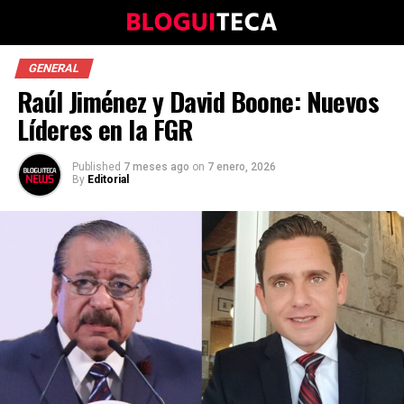
GENERAL
Raúl Jiménez y David Boone: Nuevos
Líderes en la FGR
Published
7 meses ago
on
7 enero, 2026
By
Editorial