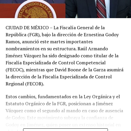
CIUDAD DE MÉXICO – La Fiscalía General de la
República (FGR), bajo la dirección de Ernestina Godoy
Ramos, anunció este martes importantes
nombramientos en su estructura. Raúl Armando
Jiménez Vázquez ha sido designado como titular de la
Fiscalía Especializada de Control Competencial
(FECOC), mientras que David Boone de la Garza asumirá
la dirección de la Fiscalía Especializada de Control
Regional (FECOR).
Estos cambios, fundamentados en la Ley Orgánica y el
Estatuto Orgánico de la FGR, posicionan a Jiménez
Vázquez como el segundo al mando en caso de ausencia
de Godoy. Este movimiento subraya la confianza de
Godoy en Jiménez, quien posee un extenso historial en