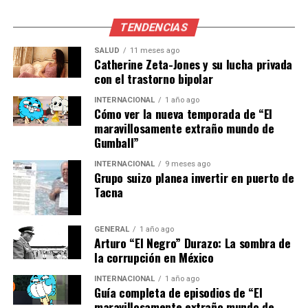
cómo se resguardan y cómo ejercer derechos (por
ejemplo, acceso, rectificación, cancelación u oposición).
TENDENCIAS
Además del cifrado, los operadores serios implementan
SALUD
11 meses ago
Catherine Zeta-Jones y su lucha privada
controles de infraestructura
(firewalls, monitoreo,
con el trastorno bipolar
detección de accesos anómalos) y políticas internas
para que la información no se use fuera de lo declarado.
INTERNACIONAL
1 año ago
Cómo ver la nueva temporada de “El
maravillosamente extraño mundo de
Medidas de seguridad contra el
Gumball”
fraude
INTERNACIONAL
9 meses ago
Grupo suizo planea invertir en puerto de
Tacna
El fraude (y el uso indebido de cuentas) se combate con
algo muy simple y muy efectivo:
KYC
(conocer al
cliente). Es habitual que pidan documentos vigentes y
GENERAL
1 año ago
Arturo “El Negro” Durazo: La sombra de
validaciones adicionales, especialmente antes de
la corrupción en México
permitir
retiros
.
INTERNACIONAL
1 año ago
Guía completa de episodios de “El
Estas medidas también ayudan a reducir riesgos de
maravillosamente extraño mundo de
suplantación y a reforzar controles vinculados a