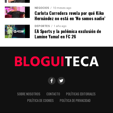
eres mayor de edad.
NEGOCIOS
10 meses ago
Carlota Corredera revela por qué Kiko
NOTICIAS RELACIONADAS:
Hernández no está en ‘No somos nadie’
SIGUIENTE
DEPORTES
1 año ago
Renuncia de jefa antimonopolio complica caso contra
EA Sports y la polémica exclusión de
Ticketmaster
Lamine Yamal en FC 26
ANTERIOR
Noa Bravo: crónicas de una viajera que prefiere mirar
despacio antes que disparar la cámara
Editorial
Nuestro equipo editorial no solo informa las noticias: las vive.
Con años de experiencia en primera línea, buscamos los
SOBRE NOSOTROS
CONTACTO
POLÍTICAS EDITORIALES
hechos, los verificamos con rigor y contamos las historias que
POLÍTICA DE COOKIES
POLÍTICA DE PRIVACIDAD
dan forma a nuestro mundo. Impulsados por la integridad y
una mirada atenta al detalle, abordamos la política, la cultura y