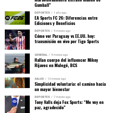
Gumball”
prevención de operaciones irregulares. Es molesto, sí.
Pero es el peaje de operar con cierto orden.
DEPORTES
1 año ago
EA Sports FC 26: Diferencias entre
Ediciones y Beneficios
Cómo identificar un casino
DEPORTES
9 meses ago
online legal en México
Cómo ver Paraguay vs EE.UU. hoy:
transmisión en vivo por Tigo Sports
Una señal práctica es que el operador publique su
permiso
y datos regulatorios en sus condiciones o
GENERAL
9 meses ago
secciones legales. Como referencia, aquí tienes un
Hallan cuerpo del influencer Mikey
ejemplo de plataforma que declara operar bajo permiso
Rijavec en Mulegé, BCS
de SEGOB:
Playdoit.mx
.
SALUD
12 meses ago
Un casino online confiable combina
HTTPS + cifrado
,
Simplicidad voluntaria: el camino hacia
RNG
,
pagos con controles antifraude
,
políticas de
un mayor bienestar
privacidad claras
y
verificación de identidad
. Si falta
DEPORTES
7 meses ago
una de esas patas, la mesa cojea.
Tony Valls deja Fox Sports: “Me voy en
paz, agradecido”
Recordatorio final:
juega con responsabilidad y solo si