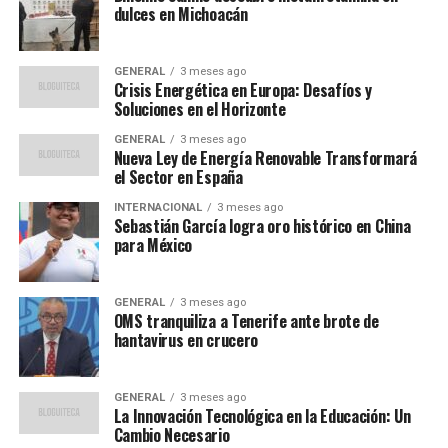
dulces en Michoacán
controles reales:
verificación de identidad
, límites,
validaciones antifraude y, en algunos casos,
doble
factor
para operaciones sensibles.
GENERAL
3 meses ago
Crisis Energética en Europa: Desafíos y
Antes de depositar o retirar, revisa siempre los
Soluciones en el Horizonte
términos y condiciones
(comisiones, tiempos,
GENERAL
3 meses ago
verificación y documentación solicitada). Si algo suena a
Nueva Ley de Energía Renovable Transformará
el Sector en España
“demasiado fácil”, normalmente es porque falta una
parte del cuento.
INTERNACIONAL
3 meses ago
Sebastián García logra oro histórico en China
para México
Tratamiento de información
personal
GENERAL
3 meses ago
OMS tranquiliza a Tenerife ante brote de
En México, el tratamiento de datos debe estar alineado
hantavirus en crucero
con la
Ley Federal de Protección de Datos
Personales en Posesión de los Particulares
. En la
GENERAL
3 meses ago
práctica, esto se refleja en un
Aviso de Privacidad
La Innovación Tecnológica en la Educación: Un
claro: qué datos recaban, para qué, por cuánto tiempo,
Cambio Necesario