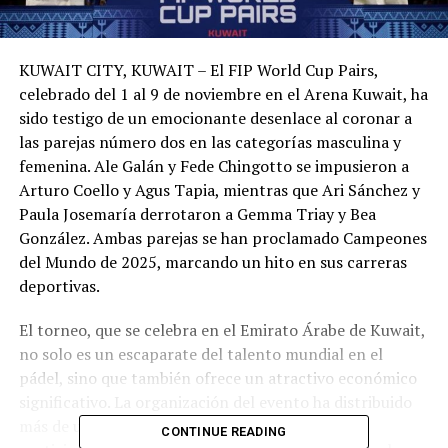
KUWAIT CITY, KUWAIT – El FIP World Cup Pairs,
celebrado del 1 al 9 de noviembre en el Arena Kuwait, ha
sido testigo de un emocionante desenlace al coronar a
las parejas número dos en las categorías masculina y
femenina. Ale Galán y Fede Chingotto se impusieron a
Arturo Coello y Agus Tapia, mientras que Ari Sánchez y
Paula Josemaría derrotaron a Gemma Triay y Bea
González. Ambas parejas se han proclamado Campeones
del Mundo de 2025, marcando un hito en sus carreras
deportivas.
El torneo, que se celebra en el Emirato Árabe de Kuwait,
no solo es un escaparate del talento mundial en el
pádel, sino que también ofrece un atractivo económico
significativo. La organización del evento ha distribuido
más de un millón de euros en premios entre los
CONTINUE READING