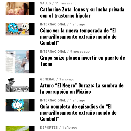
SALUD
11 meses ago
2000 puntos, mientras que los finalistas obtienen 1200
Catherine Zeta-Jones y su lucha privada
puntos. Los semifinalistas, cuartofinalistas, y demás
con el trastorno bipolar
participantes también reciben puntos, que se
INTERNACIONAL
1 año ago
distribuyen de la siguiente manera:
Cómo ver la nueva temporada de “El
maravillosamente extraño mundo de
Gumball”
Semifinalistas:
720 puntos
Cuartos de final:
360 puntos
INTERNACIONAL
9 meses ago
Grupo suizo planea invertir en puerto de
Octavos de final:
180 puntos
Tacna
Dieciseisavos de final:
90 puntos
GENERAL
1 año ago
Primera ronda:
35 puntos
Arturo “El Negro” Durazo: La sombra de
la corrupción en México
Última ronda de la qualy:
30 puntos
INTERNACIONAL
1 año ago
Qualy 2 en hombres:
15 puntos
Guía completa de episodios de “El
maravillosamente extraño mundo de
La actualización de los puntos es realizada por la FIP
Gumball”
cada lunes, justo después de la finalización de los
torneos del calendario Premier Padel y, en este caso, del
DEPORTES
1 año ago