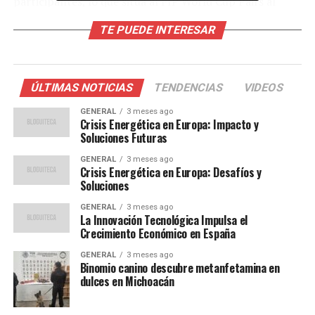
participantes, lo que sitúa al FIP World Cup Pairs al
nivel de un Major en cuanto a recompensas monetarias.
TE PUEDE INTERESAR
Distribución de los Premios
La Federación Internacional de Pádel (FIP) ha
ÚLTIMAS NOTICIAS
TENDENCIAS
VIDEOS
establecido una estructura de premios que recompensa
GENERAL
3 meses ago
a los jugadores según su rendimiento en el torneo. Las
Crisis Energética en Europa: Impacto y
cifras oficiales son las siguientes:
Soluciones Futuras
GENERAL
3 meses ago
Campeones:
48.000 euros (cada miembro de la
Crisis Energética en Europa: Desafíos y
Soluciones
pareja)
Finalista:
GENERAL
24.000 euros (cada miembro de la
3 meses ago
La Innovación Tecnológica Impulsa el
pareja)
Crecimiento Económico en España
Semifinalistas:
13.325 euros (cada miembro de
GENERAL
3 meses ago
Binomio canino descubre metanfetamina en
la pareja)
dulces en Michoacán
Cuartos de final:
8.660 euros (cada miembro de
la pareja)