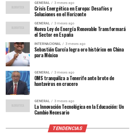
GENERAL
3 meses ago
Octavos de final:
5.330 euros (cada miembro de
Crisis Energética en Europa: Desafíos y
Soluciones en el Horizonte
la pareja)
GENERAL
3 meses ago
Dieciseisavos de final:
3.410 euros (cada
Nueva Ley de Energía Renovable Transformará
miembro de la pareja)
el Sector en España
Treintaidosavos de final:
1.935 euros (cada
INTERNACIONAL
3 meses ago
Sebastián García logra oro histórico en China
miembro de la pareja)
para México
Final de la previa:
1.250 euros (cada miembro de
la pareja)
GENERAL
3 meses ago
OMS tranquiliza a Tenerife ante brote de
Impacto en el Ranking y Futuro
hantavirus en crucero
del Pádel
GENERAL
3 meses ago
Además de los premios monetarios, los jugadores
La Innovación Tecnológica en la Educación: Un
Cambio Necesario
acumulan puntos valiosos para el ranking oficial de la
FIP. Estos puntos son cruciales para determinar su
posición en el circuito y su clasificación para futuros
TENDENCIAS
torneos. Los campeones del torneo suman un total de