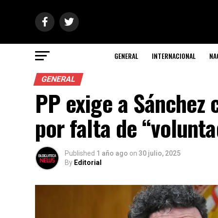
GENERAL
INTERNACIONAL
NA
GENERAL
PP exige a Sánchez c
por falta de “volunta
Published
1 año ago
on
30 julio, 2025
By
Editorial