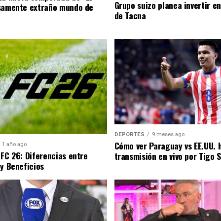
Grupo suizo planea invertir e
samente extraño mundo de
de Tacna
DEPORTES
9 meses ago
Cómo ver Paraguay vs EE.UU. 
1 año ago
 FC 26: Diferencias entre
transmisión en vivo por Tigo 
 y Beneficios