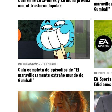
maravillo
con el trastorno bipolar
Gumball”
INTERNACIONAL
1 año ago
Guía completa de episodios de “El
DEPORTES
maravillosamente extraño mundo de
EA Sports
Gumball”
Ediciones