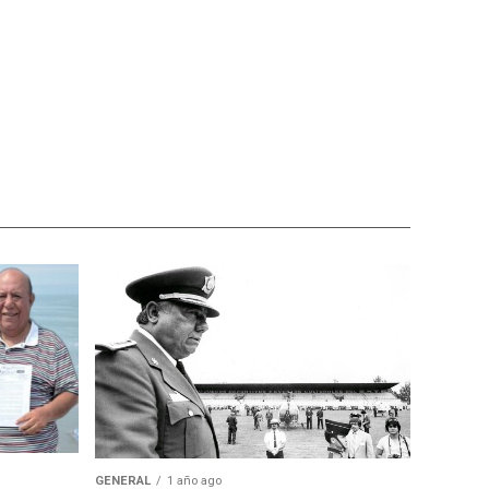
GENERAL
1 año ago