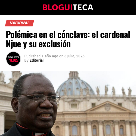
NACIONAL
Polémica en el cónclave: el cardenal
Njue y su exclusión
Published
1 año ago
on
6 julio, 2025
By
Editorial