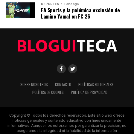
Editorial
DEPORTES
1 año ago
EA Sports y la polémica exclusión de
Lamine Yamal en FC 26
Nuestro equipo editorial no solo informa las noticias: las vive.
Con años de experiencia en primera línea, buscamos los
hechos, los verificamos con rigor y contamos las historias que
dan forma a nuestro mundo. Impulsados por la integridad y
una mirada atenta al detalle, abordamos la política, la cultura y
la tecnología con un análisis preciso y profundo. Cuando los
titulares cambian cada minuto, puedes contar con nosotros
para abrirnos paso entre el ruido y ofrecerte claridad en
bandeja de plata.
SOBRE NOSOTROS
CONTACTO
POLÍTICAS EDITORIALES
POLÍTICA DE COOKIES
POLÍTICA DE PRIVACIDAD
Copyright © Todos los derechos reservados. Este sitio web ofrece
noticias generales y contenido educativo con fines únicamente
informativos. Aunque nos esforzamos por garantizar la precisión, no
aseguramos la integridad ni la fiabilidad de la información