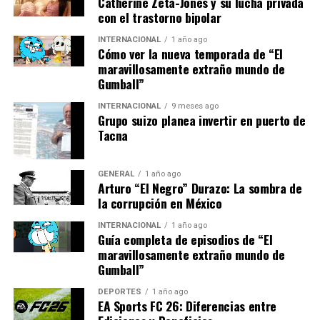
Catherine Zeta-Jones y su lucha privada
con el trastorno bipolar
Implicaciones para el cónclave
INTERNACIONAL
1 año ago
Cómo ver la nueva temporada de “El
La ausencia de Njue y del cardenal español Antonio
maravillosamente extraño mundo de
Cañizares, arzobispo emérito de Valencia, reduce el
Gumball”
número de electores a 133. Ambos han sido oficialmente
INTERNACIONAL
9 meses ago
excusados por motivos de salud, aunque las reglas del
Grupo suizo planea invertir en puerto de
cónclave permiten su incorporación en cualquier
Tacna
momento antes de la elección del nuevo Papa, siempre
que cumplan con los requisitos y realicen el juramento
GENERAL
1 año ago
inicial.
Arturo “El Negro” Durazo: La sombra de
la corrupción en México
Este tipo de situaciones pone de manifiesto la
INTERNACIONAL
1 año ago
complejidad de los procedimientos del cónclave y la
Guía completa de episodios de “El
importancia de la transparencia en el manejo de las
maravillosamente extraño mundo de
invitaciones y la participación de los cardenales.
Gumball”
Mientras tanto, el Vaticano se prepara para uno de los
DEPORTES
1 año ago
eventos más significativos en la Iglesia Católica, con la
EA Sports FC 26: Diferencias entre
esperanza de que las controversias no empañen el