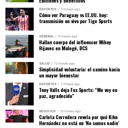
Ediciones y Beneficios
proceso de elección del nuevo líder espiritual.
DEPORTES
9 meses ago
Cómo ver Paraguay vs EE.UU. hoy:
El cónclave continúa bajo la atenta mirada de fieles y
transmisión en vivo por Tigo Sports
observadores de todo el mundo, quienes esperan con
interés el resultado de este encuentro histórico. La
GENERAL
9 meses ago
elección de un nuevo Papa siempre trae consigo
Hallan cuerpo del influencer Mikey
expectativas de cambio y renovación, y el desenlace de
Rijavec en Mulegé, BCS
este cónclave no será la excepción.
SALUD
12 meses ago
NOTICIAS RELACIONADAS:
Simplicidad voluntaria: el camino hacia
un mayor bienestar
SIGUIENTE
Bad Bunny en España: Venta de Entradas y Caída de
DEPORTES
7 meses ago
Plataformas
Tony Valls deja Fox Sports: “Me voy en
paz, agradecido”
ANTERIOR
El fenómeno global de ‘Seven Nation Army’: de himno
deportivo a cántico político
NEGOCIOS
10 meses ago
Carlota Corredera revela por qué Kiko
Hernández no está en ‘No somos nadie’