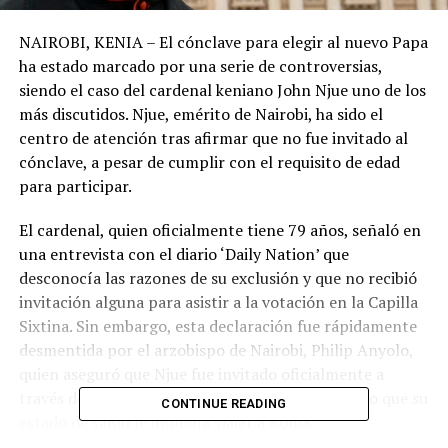
NAIROBI, KENIA – El cónclave para elegir al nuevo Papa
ha estado marcado por una serie de controversias,
siendo el caso del cardenal keniano John Njue uno de los
más discutidos. Njue, emérito de Nairobi, ha sido el
centro de atención tras afirmar que no fue invitado al
cónclave, a pesar de cumplir con el requisito de edad
para participar.
El cardenal, quien oficialmente tiene 79 años, señaló en
una entrevista con el diario ‘Daily Nation’ que
desconocía las razones de su exclusión y que no recibió
invitación alguna para asistir a la votación en la Capilla
Sixtina. Sin embargo, esta declaración fue rápidamente
desmentida por el arzobispo de Nairobi, Philip Anyolo,
quien aseguró que Njue fue invitado oficialmente a
través de la Nunciatura Apostólica en Kenia, pero que su
CONTINUE READING
estado de salud le impedía viajar a Roma.