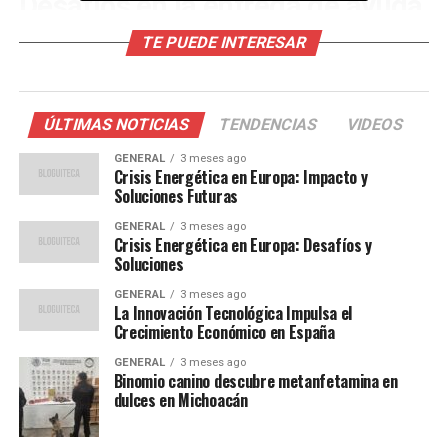
Desafíos en la entrega de ayuda
humanitaria
TE PUEDE INTERESAR
A pesar del alto el fuego, la cantidad de ayuda permitida
por Israel no ha alcanzado el nivel necesario.
ÚLTIMAS NOTICIAS
TENDENCIAS
VIDEOS
“Hablábamos de al menos 600 camiones al día, pero
estamos muy lejos de esa cifra”, explica Lazzarini. La
GENERAL
3 meses ago
Crisis Energética en Europa: Impacto y
escasez de suministros amenaza con agravar la crisis
Soluciones Futuras
humanitaria, destacando la urgencia de abrir todos los
GENERAL
3 meses ago
pasos fronterizos.
Crisis Energética en Europa: Desafíos y
Soluciones
El acuerdo de paz promovido por el presidente Trump,
GENERAL
3 meses ago
aunque firmado por garantes como Estados Unidos,
La Innovación Tecnológica Impulsa el
Qatar, Egipto y Turquía, aún no cuenta con el respaldo
Crecimiento Económico en España
de las partes principales. “Es un plan que marca una
GENERAL
3 meses ago
dirección para la recuperación, pero carece de detalles
Binomio canino descubre metanfetamina en
esenciales”, comenta Lazzarini.
dulces en Michoacán
El papel de UNRWA y la