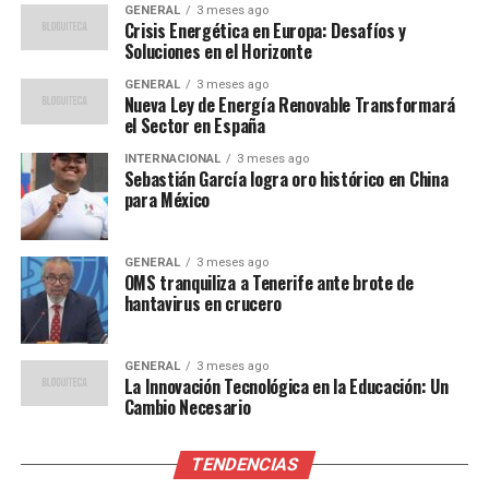
GENERAL
3 meses ago
Crisis Energética en Europa: Desafíos y
Autoridad Palestina
Soluciones en el Horizonte
La UNRWA sigue siendo un pilar fundamental en la
GENERAL
3 meses ago
Nueva Ley de Energía Renovable Transformará
región, a pesar de las restricciones y campañas de
el Sector en España
desinformación. “Nuestros colegas en Gaza nunca han
INTERNACIONAL
3 meses ago
dejado de prestar servicios esenciales”, asegura
Sebastián García logra oro histórico en China
Lazzarini. La agencia continúa operando en condiciones
para México
difíciles, proporcionando atención médica, agua potable
y apoyo psicosocial.
GENERAL
3 meses ago
OMS tranquiliza a Tenerife ante brote de
Lazzarini enfatiza la importancia de apoyar tanto a la
hantavirus en crucero
UNRWA como a la Autoridad Palestina para evitar un
colapso similar al de Irak en 2003. “Si no se permite a
GENERAL
3 meses ago
ambos seguir operando, repetiremos el desastre de
La Innovación Tecnológica en la Educación: Un
Irak”, advierte.
Cambio Necesario
Repercusiones y el futuro de
TENDENCIAS