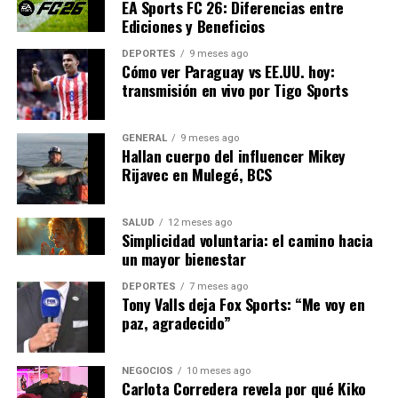
UNRWA busca nuevas fuentes de financiación tras la
EA Sports FC 26: Diferencias entre
Ediciones y Beneficios
retirada del apoyo estadounidense. “Debemos
asegurarnos de que la agencia esté en condiciones de
DEPORTES
9 meses ago
cumplir con lo que la gente espera de ella”, concluye
Cómo ver Paraguay vs EE.UU. hoy:
transmisión en vivo por Tigo Sports
Lazzarini.
A medida que Gaza intenta levantarse de sus cenizas, la
GENERAL
9 meses ago
comunidad internacional enfrenta el desafío de
Hallan cuerpo del influencer Mikey
proporcionar un apoyo sostenido y efectivo. La
Rijavec en Mulegé, BCS
experiencia de la UNRWA y la cooperación de la
Autoridad Palestina serán cruciales para evitar un nuevo
SALUD
12 meses ago
desastre humanitario.
Simplicidad voluntaria: el camino hacia
un mayor bienestar
NOTICIAS RELACIONADAS:
DEPORTES
7 meses ago
Tony Valls deja Fox Sports: “Me voy en
SIGUIENTE
paz, agradecido”
Signos de problemas digestivos en mascotas: cómo
identificarlos
NEGOCIOS
10 meses ago
ANTERIOR
Carlota Corredera revela por qué Kiko
Extremadura rechaza el nuevo Marco Financiero de la UE