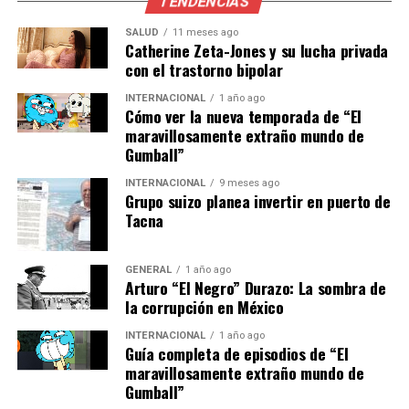
TENDENCIAS
educativa, tanto en la educación pública como privada.
La Dirección General @prende.mx de la Secretaría de
SALUD
11 meses ago
Educación Pública (SEP) sería la encargada de
Catherine Zeta-Jones y su lucha privada
con el trastorno bipolar
implementar estos cambios.
INTERNACIONAL
1 año ago
Los senadores recalcaron que, aunque algunas de estas
Cómo ver la nueva temporada de “El
iniciativas ya se llevan a cabo, no están formalmente
maravillosamente extraño mundo de
Gumball”
incluidas en la Ley General de Educación. Esto limita su
alcance y efectividad, ya que no todos los programas
INTERNACIONAL
9 meses ago
educativos actuales cuentan con los recursos necesarios
Grupo suizo planea invertir en puerto de
Tacna
para ser verdaderamente inclusivos.
Impacto y futuro de la
GENERAL
1 año ago
Arturo “El Negro” Durazo: La sombra de
educación inclusiva
la corrupción en México
INTERNACIONAL
1 año ago
La inclusión del lenguaje de señas mexicana en la
Guía completa de episodios de “El
educación es un paso crucial hacia la igualdad de
maravillosamente extraño mundo de
oportunidades para los estudiantes con discapacidad
Gumball”
auditiva. Esta medida no solo facilitaría su aprendizaje,