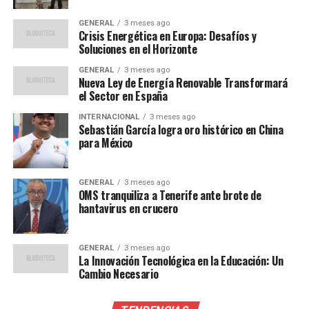
derecho a la educación de
GENERAL
3 meses ago
los educandos con
Crisis Energética en Europa: Desafíos y
Soluciones en el Horizonte
discapacidad auditiva inicia
GENERAL
3 meses ago
con la enseñanza de la
Nueva Ley de Energía Renovable Transformará
el Sector en España
lengua de señas mexicana”,
afirmaron los legisladores.
INTERNACIONAL
3 meses ago
Sebastián García logra oro histórico en China
para México
Propuesta de ley y su
GENERAL
3 meses ago
OMS tranquiliza a Tenerife ante brote de
implementación
hantavirus en crucero
La propuesta de ley busca asegurar que todos los
contenidos transmitidos por las plataformas digitales y
GENERAL
3 meses ago
La Innovación Tecnológica en la Educación: Un
la televisión educativa incluyan intérpretes de lenguaje
Cambio Necesario
de señas mexicana. Además, se propone que se ofrezcan
clases de lengua de señas para toda la comunidad