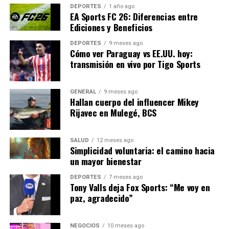
DEPORTES
1 año ago
sino que también contribuiría a una mayor integración
EA Sports FC 26: Diferencias entre
social y profesional en el futuro.
Ediciones y Beneficios
DEPORTES
9 meses ago
Expertos en educación inclusiva señalan que la
Cómo ver Paraguay vs EE.UU. hoy:
implementación efectiva de esta propuesta podría
transmisión en vivo por Tigo Sports
servir como modelo para otros países de la región. Al
fomentar una educación más accesible, se promueve una
GENERAL
9 meses ago
sociedad más equitativa y justa.
Hallan cuerpo del influencer Mikey
Rijavec en Mulegé, BCS
“Es fundamental que las
políticas educativas
SALUD
12 meses ago
Simplicidad voluntaria: el camino hacia
incluyan a todos los
un mayor bienestar
estudiantes,
DEPORTES
7 meses ago
Tony Valls deja Fox Sports: “Me voy en
independientemente de sus
paz, agradecido”
capacidades. La educación
inclusiva es un derecho, no
NEGOCIOS
10 meses ago