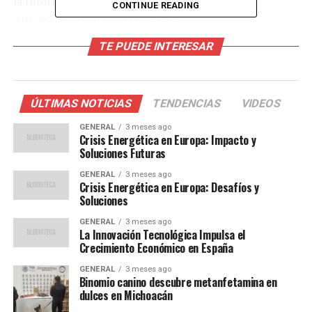
la Información, Comunicación, Conocimiento y
CONTINUE READING
Aprendizaje Digitales (TICCAD).
TE PUEDE INTERESAR
Desafíos actuales en la
educación inclusiva
ÚLTIMAS NOTICIAS
TENDENCIAS
VIDEOS
Según el Instituto Nacional de Estadística y Geografía
(INEGI), las personas con discapacidad enfrentan
GENERAL
3 meses ago
Crisis Energética en Europa: Impacto y
numerosos obstáculos para acceder a la educación. Las
Soluciones Futuras
barreras de comunicación y la falta de infraestructura
GENERAL
3 meses ago
inclusiva son algunos de los principales desafíos.
Crisis Energética en Europa: Desafíos y
Aunque se han logrado avances en el apoyo a las
Soluciones
personas con discapacidad, los senadores del Partido
GENERAL
3 meses ago
Verde reconocen que aún queda mucho por hacer para
La Innovación Tecnológica Impulsa el
atender las necesidades de este grupo de la población
Crecimiento Económico en España
mexicana.
GENERAL
3 meses ago
Binomio canino descubre metanfetamina en
“El ejercicio pleno del
dulces en Michoacán