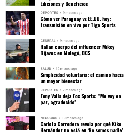
de una importante empresa
Ediciones y Beneficios
tecnológica.
DEPORTES
9 meses ago
Cómo ver Paraguay vs EE.UU. hoy:
transmisión en vivo por Tigo Sports
Implicaciones Futuras y
Siguientes Pasos
GENERAL
9 meses ago
Hallan cuerpo del influencer Mikey
Rijavec en Mulegé, BCS
Con la implementación de esta ley, España se une a
otros países europeos que han adoptado medidas
similares para proteger la privacidad de los datos. A
SALUD
12 meses ago
Simplicidad voluntaria: el camino hacia
medida que las empresas se preparan para cumplir con
un mayor bienestar
las nuevas regulaciones, se espera que haya un aumento
en la demanda de servicios de consultoría y soluciones
DEPORTES
7 meses ago
Tony Valls deja Fox Sports: “Me voy en
tecnológicas que ayuden a gestionar el cumplimiento
paz, agradecido”
normativo.
El gobierno ha anunciado que lanzará una campaña de
NEGOCIOS
10 meses ago
Carlota Corredera revela por qué Kiko
concienciación para educar tanto a las empresas como a
Hernández no está en ‘No somos nadie’