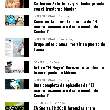
Sin embargo, algunos críticos argumentan que las
Catherine Zeta-Jones y su lucha privada
con el trastorno bipolar
nuevas regulaciones podrían imponer cargas excesivas a
las pequeñas y medianas empresas, que podrían carecer
INTERNACIONAL
1 año ago
de los recursos necesarios para cumplir con los nuevos
Cómo ver la nueva temporada de “El
maravillosamente extraño mundo de
requisitos.
Gumball”
Por otro lado, las grandes empresas tecnológicas han
INTERNACIONAL
9 meses ago
expresado preocupaciones sobre el impacto de la ley en
Grupo suizo planea invertir en puerto de
Tacna
la innovación y el desarrollo de nuevos productos.
“La ley es un paso
GENERAL
1 año ago
Arturo “El Negro” Durazo: La sombra de
necesario, pero debemos
la corrupción en México
asegurarnos de que no
INTERNACIONAL
1 año ago
Guía completa de episodios de “El
frene la innovación
maravillosamente extraño mundo de
tecnológica”, comentó
Gumball”
Javier Martínez, portavoz
DEPORTES
1 año ago
EA Sports FC 26: Diferencias entre