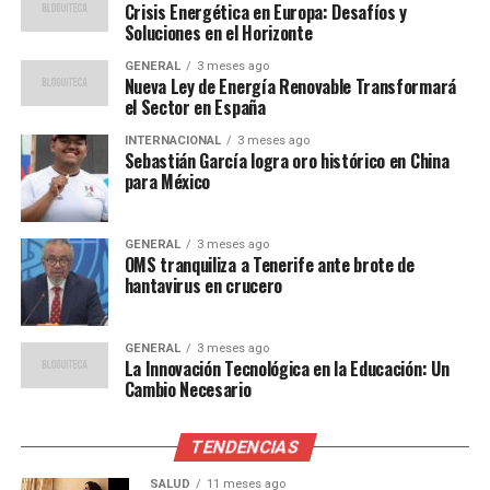
Opiniones de Expertos y
Crisis Energética en Europa: Desafíos y
Soluciones en el Horizonte
Reacciones
GENERAL
3 meses ago
Nueva Ley de Energía Renovable Transformará
Los expertos en privacidad han elogiado la ley como un
el Sector en España
avance significativo en la protección de los datos
INTERNACIONAL
3 meses ago
personales.
Sebastián García logra oro histórico en China
para México
“Esta legislación coloca a
España a la vanguardia en
GENERAL
3 meses ago
OMS tranquiliza a Tenerife ante brote de
la protección de la
hantavirus en crucero
privacidad digital en
GENERAL
3 meses ago
Europa”, afirmó María
La Innovación Tecnológica en la Educación: Un
Cambio Necesario
López, experta en derecho
digital.
TENDENCIAS
SALUD
11 meses ago