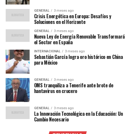
Lista de Nominados
GENERAL
3 meses ago
Crisis Energética en Europa: Desafíos y
Hombres
Soluciones en el Horizonte
Arqueros
GENERAL
3 meses ago
Nueva Ley de Energía Renovable Transformará
el Sector en España
Alisson
INTERNACIONAL
3 meses ago
Thibaut Courtois
Sebastián García logra oro histórico en China
para México
David Raya
Gianluigi Donnarumma
GENERAL
3 meses ago
Manuel Neuer
OMS tranquiliza a Tenerife ante brote de
hantavirus en crucero
Jan Oblak
Mile Svilar
GENERAL
3 meses ago
La Innovación Tecnológica en la Educación: Un
Defensores
Cambio Necesario
David Raum