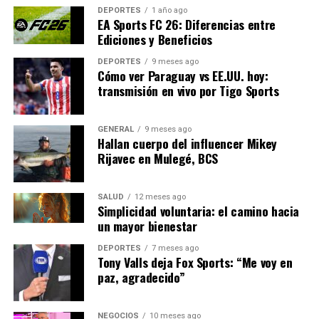
Willian Pacho
DEPORTES
1 año ago
EA Sports FC 26: Diferencias entre
Virgil van Dijk
Ediciones y Beneficios
Marc Cucurella
DEPORTES
9 meses ago
Cómo ver Paraguay vs EE.UU. hoy:
Nuno Mendes
transmisión en vivo por Tigo Sports
Denzel Dumfries
Nico Schlotterbeck
GENERAL
9 meses ago
Hallan cuerpo del influencer Mikey
Rijavec en Mulegé, BCS
Mediocampistas
Grimaldo
SALUD
12 meses ago
Simplicidad voluntaria: el camino hacia
Luis Díaz
un mayor bienestar
Michael Olise
DEPORTES
7 meses ago
Tony Valls deja Fox Sports: “Me voy en
Ritsu Doan
paz, agradecido”
Federico Valverde
Frenkie de Jong
NEGOCIOS
10 meses ago