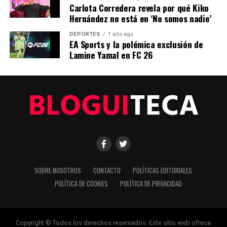
Carlota Corredera revela por qué Kiko
Lamine Yamal
Hernández no está en ‘No somos nadie’
Nico Williams
DEPORTES
1 año ago
EA Sports y la polémica exclusión de
Pedri
Lamine Yamal en FC 26
Raphinha
Cole Palmer
Evander
Jamal Musiala
Jude Bellingham
Kenan Yıldız
Nico Paz
SOBRE NOSOTROS
CONTACTO
POLÍTICAS EDITORIALES
POLÍTICA DE COOKIES
POLÍTICA DE PRIVACIDAD
Angelo Stiller
Riyad Mahrez
Declan Rice
Copyright © Todos los derechos reservados. Este sitio web ofrece