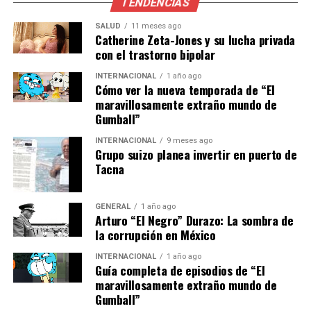
TENDENCIAS
Jonathan Tah
SALUD
11 meses ago
Catherine Zeta-Jones y su lucha privada
Andrei Rațiu
con el trastorno bipolar
Dean Huijsen
INTERNACIONAL
1 año ago
Jules Koundé
Cómo ver la nueva temporada de “El
maravillosamente extraño mundo de
Marcos Llorente
Gumball”
Alessandro Bastoni
INTERNACIONAL
9 meses ago
Grupo suizo planea invertir en puerto de
Amir Rrahmani
Tacna
Gabriel
Maximilian Mittelstädt
GENERAL
1 año ago
Arturo “El Negro” Durazo: La sombra de
Marc Guéhi
la corrupción en México
Marquinhos
INTERNACIONAL
1 año ago
Guía completa de episodios de “El
Micky van de Ven
maravillosamente extraño mundo de
Gumball”
William Saliba