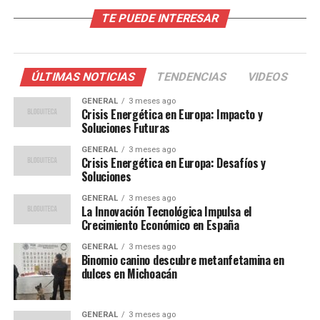
revolucionar el ecosistema de consolas híbridas. Los
TE PUEDE INTERESAR
usuarios podrán disfrutar de un catálogo diverso de
títulos en formato digital a través de Nintendo eShop
Argentina desde el primer día. Entre los juegos
ÚLTIMAS NOTICIAS
TENDENCIAS
VIDEOS
destacados se encuentran
Mario Kart World
,
Donkey
Kong Bananza
,
Super Mario Party – Jamboree
GENERAL
3 meses ago
Crisis Energética en Europa: Impacto y
Nintendo Switch 2 Edition + Jamboree TV
,
Drag &
Soluciones Futuras
Drive
, y el reciente
EA SPORTS FC 26
. Nintendo ha
GENERAL
3 meses ago
señalado que se sumarán nuevos lanzamientos en breve,
Crisis Energética en Europa: Desafíos y
reflejando una política de expansión continua de su
Soluciones
biblioteca digital en la región.
GENERAL
3 meses ago
La Innovación Tecnológica Impulsa el
Próximos lanzamientos y
Crecimiento Económico en España
compatibilidad
GENERAL
3 meses ago
Binomio canino descubre metanfetamina en
dulces en Michoacán
Durante los próximos meses, la eShop argentina incluirá
títulos esperados como
Leyendas Pokémon: Z-A –
Nintendo Switch 2 Edition
GENERAL
3 meses ago
(16 de octubre),
Kirby Air