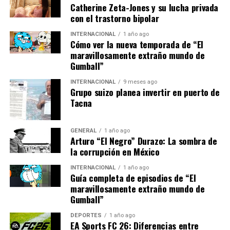
Catherine Zeta-Jones y su lucha privada
disponibilidad
con el trastorno bipolar
La estrategia de Nintendo contempla una disponibilidad
INTERNACIONAL
1 año ago
Cómo ver la nueva temporada de “El
limitada del stock, según lo señalado por Martín
maravillosamente extraño mundo de
Gutiérrez, gerente general de MDG / A Weber Shandwick
Gumball”
affiliate. Es importante remarcar que la venta está
sujeta a la disponibilidad de las unidades y que el
INTERNACIONAL
9 meses ago
Grupo suizo planea invertir en puerto de
contenido de los paquetes puede variar según la tienda y
Tacna
las condiciones de entrega.
Las funcionalidades de Nintendo Switch Online están
GENERAL
1 año ago
Arturo “El Negro” Durazo: La sombra de
incluidas parcialmente en las nuevas promociones,
la corrupción en México
aunque la suscripción requiere condiciones específicas.
El servicio permite el acceso a partidas multijugador,
INTERNACIONAL
1 año ago
Guía completa de episodios de “El
chat de voz, guardado de juegos en la nube y otras
maravillosamente extraño mundo de
herramientas adicionales, pero solo está disponible en
Gumball”
títulos compatibles y con conexión estable a internet.
Según la política oficial de Nintendo, la renovación de la
DEPORTES
1 año ago
EA Sports FC 26: Diferencias entre
suscripción se ejecuta automáticamente si no se cancela