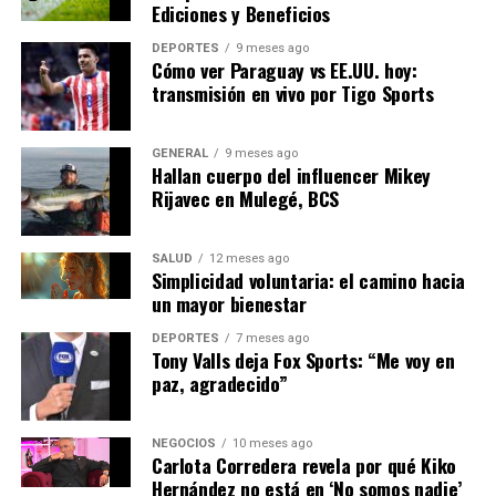
Ediciones y Beneficios
antes de finalizar el periodo gratuito o inicial de pago,
aplicando los valores vigentes en ese momento.
DEPORTES
9 meses ago
Cómo ver Paraguay vs EE.UU. hoy:
transmisión en vivo por Tigo Sports
Impacto en el mercado
latinoamericano
GENERAL
9 meses ago
Hallan cuerpo del influencer Mikey
La consola Switch 2 mantiene la premisa de una
Rijavec en Mulegé, BCS
experiencia híbrida, sumando capacidades gráficas
mejoradas, conectividad avanzada y posibilidades
SALUD
12 meses ago
ampliadas en cuanto a títulos multijugador y opciones
Simplicidad voluntaria: el camino hacia
un mayor bienestar
sociales dentro del entorno Nintendo. Su presencia en
el mercado argentino forma parte del plan de expansión
DEPORTES
7 meses ago
que Nintendo sostiene para Latinoamérica, una región
Tony Valls deja Fox Sports: “Me voy en
paz, agradecido”
donde la demanda de consolas y videojuegos ha
mostrado un crecimiento sostenido a pesar del contexto
económico.
NEGOCIOS
10 meses ago
Carlota Corredera revela por qué Kiko
Para los interesados en cuestiones de compatibilidad, la
Hernández no está en ‘No somos nadie’