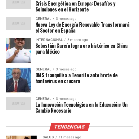
Crisis Energética en Europa: Desafíos y
Riders
(20 de noviembre) y
Metroid Prime 4 Beyond –
Soluciones en el Horizonte
Nintendo Switch 2 Edition
(4 de diciembre). Todos
GENERAL
3 meses ago
estarán disponibles en formato digital. Además, la
Nueva Ley de Energía Renovable Transformará
compañía ha indicado que algunos títulos originales de
el Sector en España
Nintendo Switch ofrecerán compatibilidad con Switch 2
INTERNACIONAL
3 meses ago
gracias a actualizaciones gratuitas, facilitando la
Sebastián García logra oro histórico en China
migración y continuidad de la experiencia de juego para
para México
quienes cuentan con la generación anterior.
GENERAL
3 meses ago
En octubre también se lanzará un pack alternativo que
OMS tranquiliza a Tenerife ante brote de
incluye la Nintendo Switch Modelo OLED, el juego
hantavirus en crucero
Super Mario Bros.™ Wonder
y una suscripción
individual de tres meses a Nintendo Switch Online. Este
GENERAL
3 meses ago
paquete tendrá un precio sugerido de ARS $999.999 y
La Innovación Tecnológica en la Educación: Un
estará disponible a través de distribuidores oficiales en
Cambio Necesario
Argentina.
TENDENCIAS
Estrategia de mercado y
SALUD
11 meses ago