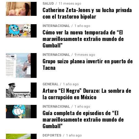
Unidos. “El régimen de Maduro no es el Gobierno
SALUD
11 meses ago
Catherine Zeta-Jones y su lucha privada
legítimo de Venezuela. Es un cártel del narcotráfico.
con el trastorno bipolar
Maduro no es un presidente legítimo. Es el líder fugitivo
de este cártel. Ha sido acusado en Estados Unidos de
INTERNACIONAL
1 año ago
Cómo ver la nueva temporada de “El
tráfico de drogas a nuestro país”, reiteró la portavoz de
maravillosamente extraño mundo de
la Casa Blanca, Karoline Leavitt, en una rueda de prensa.
Gumball”
Implicaciones y futuro de las
INTERNACIONAL
9 meses ago
Grupo suizo planea invertir en puerto de
Tacna
relaciones
Este episodio es el último en una serie de tensiones
GENERAL
1 año ago
Arturo “El Negro” Durazo: La sombra de
entre Venezuela y Estados Unidos, que han mantenido
la corrupción en México
relaciones diplomáticas tensas desde hace años. La
administración de Maduro ha acusado repetidamente a
INTERNACIONAL
1 año ago
Guía completa de episodios de “El
Washington de intentar desestabilizar su gobierno,
maravillosamente extraño mundo de
mientras que Estados Unidos ha impuesto sanciones
Gumball”
económicas y ha reconocido al líder opositor Juan
Guaidó como presidente interino de Venezuela.
DEPORTES
1 año ago