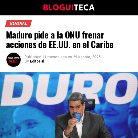
GENERAL
Maduro pide a la ONU frenar
acciones de EE.UU. en el Caribe
Published
11 meses ago
on
29 agosto, 2025
By
Editorial