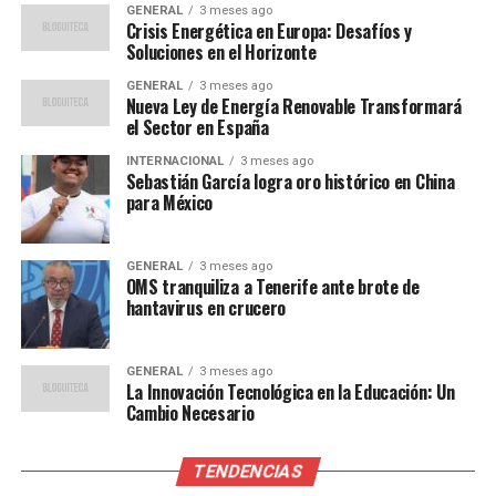
GENERAL
3 meses ago
Para Maduro, la comunidad internacional y la ONU no
Crisis Energética en Europa: Desafíos y
pueden permitir que “en pleno siglo XXI, resurjan
Soluciones en el Horizonte
políticas de fuerza que pongan en riesgo la paz y la
GENERAL
3 meses ago
seguridad internacionales”.
Nueva Ley de Energía Renovable Transformará
el Sector en España
Reacciones y contexto
INTERNACIONAL
3 meses ago
Sebastián García logra oro histórico en China
internacional
para México
El embajador venezolano ante la ONU, Samuel Moncada,
GENERAL
3 meses ago
se reunió con Guterres para trasladarle la preocupación
OMS tranquiliza a Tenerife ante brote de
de Caracas sobre el despliegue militar estadounidense
hantavirus en crucero
cerca de sus aguas territoriales y pedirle un
pronunciamiento público al respecto.
GENERAL
3 meses ago
La Innovación Tecnológica en la Educación: Un
Por su parte, la Casa Blanca ha defendido su iniciativa
Cambio Necesario
militar en la región, argumentando que cuenta con el
apoyo de varios países latinoamericanos y que su
TENDENCIAS
objetivo es combatir el flujo de drogas hacia Estados