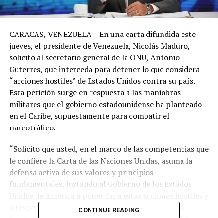
CARACAS, VENEZUELA – En una carta difundida este
jueves, el presidente de Venezuela, Nicolás Maduro,
solicitó al secretario general de la ONU, António
Guterres, que interceda para detener lo que considera
“acciones hostiles” de Estados Unidos contra su país.
Esta petición surge en respuesta a las maniobras
militares que el gobierno estadounidense ha planteado
en el Caribe, supuestamente para combatir el
narcotráfico.
“Solicito que usted, en el marco de las competencias que
le confiere la Carta de las Naciones Unidas, asuma la
defensa activa de sus valores y principios
fundamentales, instando al Gobierno de los Estados
Unidos de América a poner fin a estas acciones hostiles y
a respetar plenamente la soberanía, la integridad
CONTINUE READING