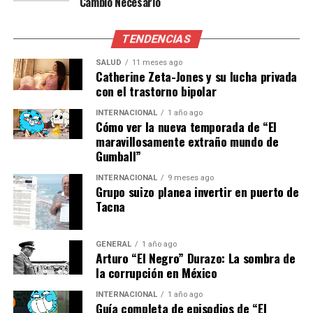
Cambio Necesario
y reconocimiento a las víctimas.
El Debate de Política General es una sesión
TENDENCIAS
parlamentaria clave en la que se discuten asuntos de
SALUD
11 meses ago
gran relevancia para la comunidad, y la presencia de
Catherine Zeta-Jones y su lucha privada
colectivos afectados podría aportar una perspectiva
con el trastorno bipolar
directa sobre los temas tratados. Sin embargo, la
INTERNACIONAL
1 año ago
decisión de invitar a estos grupos ha generado
Cómo ver la nueva temporada de “El
controversia sobre el papel de la presidencia y los
maravillosamente extraño mundo de
grupos parlamentarios en la organización del evento.
Gumball”
INTERNACIONAL
9 meses ago
Opiniones y posibles
Grupo suizo planea invertir en puerto de
Tacna
implicaciones
Expertos en protocolo parlamentario señalan que la
GENERAL
1 año ago
Arturo “El Negro” Durazo: La sombra de
práctica de invitar a colectivos externos a debates
la corrupción en México
generales no es común, pero tampoco está prohibida.
“Cada grupo parlamentario tiene sus propias
INTERNACIONAL
1 año ago
Guía completa de episodios de “El