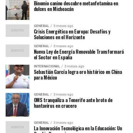
o la Cámara la que invita”, añadió Massó, reiterando que
Binomio canino descubre metanfetamina en
dulces en Michoacán
en este caso, la solicitud fue del Grupo Parlamentario
Socialista.
GENERAL
3 meses ago
Massó enfatizó que tanto el PSPV como otros grupos
Crisis Energética en Europa: Desafíos y
parlamentarios tienen la libertad de invitar a quienes
Soluciones en el Horizonte
consideren oportuno. “No tengo ningún problema en
GENERAL
3 meses ago
que vengan las víctimas, en que no vengan o que vengan
Nueva Ley de Energía Renovable Transformará
el Sector en España
quienes consideren que tienen que venir, pero es
cuestión de cada grupo parlamentario”, insistió.
INTERNACIONAL
3 meses ago
Sebastián García logra oro histórico en China
para México
Contexto y antecedentes
La dana, o Depresión Aislada en Niveles Altos, ha
GENERAL
3 meses ago
causado estragos en varias regiones de España en los
OMS tranquiliza a Tenerife ante brote de
hantavirus en crucero
últimos años, dejando a su paso destrucción y afectando
a numerosas familias. La gestión de las consecuencias de
estos fenómenos meteorológicos ha sido objeto de
GENERAL
3 meses ago
La Innovación Tecnológica en la Educación: Un
debate político y social, con demandas de mayor apoyo