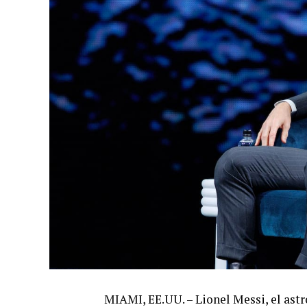
MIAMI, EE.UU. – Lionel Messi, el astr