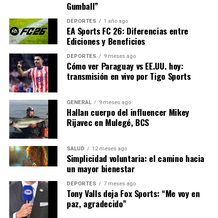
Gumball”
pero los equipos grandes
deben reaccionar
DEPORTES
1 año ago
EA Sports FC 26: Diferencias entre
rápidamente si quieren
Ediciones y Beneficios
mantenerse en la pelea por
DEPORTES
9 meses ago
Cómo ver Paraguay vs EE.UU. hoy:
el título.”
transmisión en vivo por Tigo Sports
GENERAL
9 meses ago
Otros equipos en la lucha
Hallan cuerpo del influencer Mikey
Rijavec en Mulegé, BCS
Además de Necaxa y Chivas, otros equipos que sumaron
tres puntos incluyen a Tigres, FC Juárez, León y Toluca.
SALUD
12 meses ago
Atlas también se unió a este grupo de líderes tras
Simplicidad voluntaria: el camino hacia
vencer a Puebla 1-0.
un mayor bienestar
DEPORTES
7 meses ago
En la zona media de la tabla, los equipos que empataron
Tony Valls deja Fox Sports: “Me voy en
en su debut, como Querétaro y Pumas, América y
paz, agradecido”
Tijuana, se encuentran con un punto cada uno. Cruz