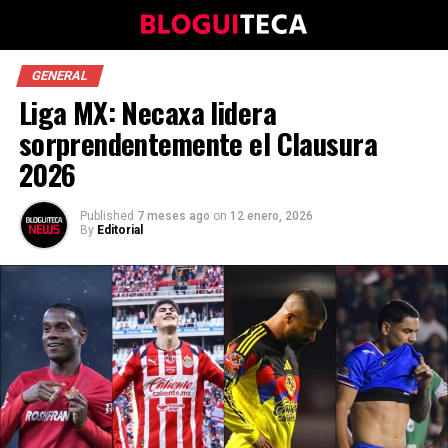
GENERAL
Liga MX: Necaxa lidera
sorprendentemente el Clausura
2026
Published
7 meses ago
on
12 enero, 2026
By
Editorial