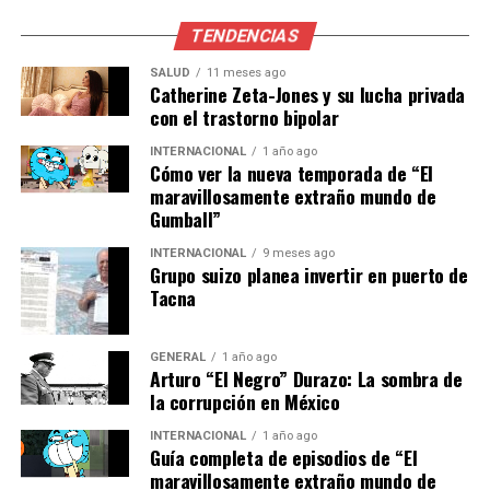
seguidores esperan se mantenga a lo largo del torneo.
TENDENCIAS
Contrastes entre los equipos
SALUD
11 meses ago
Catherine Zeta-Jones y su lucha privada
grandes
con el trastorno bipolar
Por otro lado, América, Cruz Azul y Pumas tuvieron
INTERNACIONAL
1 año ago
Cómo ver la nueva temporada de “El
comienzos menos auspiciosos. Las Águilas empataron
maravillosamente extraño mundo de
sin goles en su visita a Tijuana, Cruz Azul cayó 2-1 ante
Gumball”
León, y Pumas apenas rescató un empate 1-1 contra
Querétaro.
INTERNACIONAL
9 meses ago
Grupo suizo planea invertir en puerto de
Tacna
Estos resultados colocan a los equipos en posiciones
menos favorables, lo que podría presionar a los
entrenadores para realizar ajustes rápidos. Un analista
GENERAL
1 año ago
Arturo “El Negro” Durazo: La sombra de
deportivo comentó:
la corrupción en México
“La primera jornada
INTERNACIONAL
1 año ago
Guía completa de episodios de “El
siempre es complicada,
maravillosamente extraño mundo de