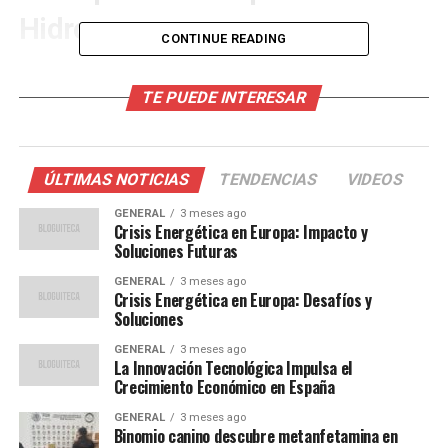
Hidrorrayos
CONTINUE READING
El desempeño de Necaxa en su debut ha generado
expectativas sobre su potencial en el torneo. Aunque es
TE PUEDE INTERESAR
temprano para definir a los protagonistas del Clausura
2026, su victoria contundente sugiere que podrían ser
un equipo a seguir en las próximas jornadas.
ÚLTIMAS NOTICIAS
TENDENCIAS
VIDEOS
El técnico de Necaxa, en declaraciones posteriores al
GENERAL
3 meses ago
Crisis Energética en Europa: Impacto y
partido, expresó su satisfacción con el rendimiento del
Soluciones Futuras
equipo:
GENERAL
3 meses ago
Crisis Energética en Europa: Desafíos y
“Hemos trabajado duro
Soluciones
durante la pretemporada y
GENERAL
3 meses ago
La Innovación Tecnológica Impulsa el
este resultado es un reflejo
Crecimiento Económico en España
de ese esfuerzo. Sabemos
GENERAL
3 meses ago
Binomio canino descubre metanfetamina en