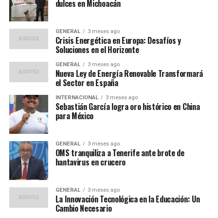
que el camino es largo,
dulces en Michoacán
pero este es un buen
comienzo.”
GENERAL
3 meses ago
Crisis Energética en Europa: Desafíos y
Soluciones en el Horizonte
Chivas destaca entre los
GENERAL
3 meses ago
Nueva Ley de Energía Renovable Transformará
grandes
el Sector en España
INTERNACIONAL
3 meses ago
En segundo lugar, el Guadalajara también comenzó con
Sebastián García logra oro histórico en China
para México
el pie derecho al vencer 2-0 a Pachuca en casa. La
actuación destacada de su joven estrella, Armando
González, quien continúa en racha tras ser uno de los
GENERAL
3 meses ago
líderes de goleo en el Apertura 2025, fue clave para el
OMS tranquiliza a Tenerife ante brote de
hantavirus en crucero
triunfo.
Chivas fue el único de los llamados cuatro grandes que
GENERAL
3 meses ago
logró ganar en esta jornada inaugural, mostrando
La Innovación Tecnológica en la Educación: Un
Cambio Necesario
solidez defensiva y efectividad ofensiva, algo que sus