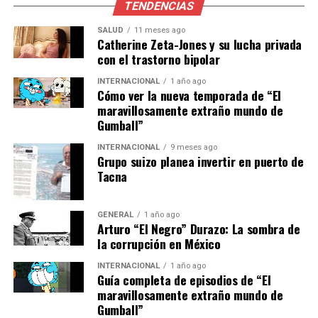
para ejercer nuestros
TENDENCIAS
derechos y orientar a otros
SALUD
11 meses ago
Catherine Zeta-Jones y su lucha privada
en la defensa de la niñez”,
con el trastorno bipolar
expresó.
INTERNACIONAL
1 año ago
Cómo ver la nueva temporada de “El
maravillosamente extraño mundo de
Por su parte, Luz Helena, psicorientadora de una
Gumball”
institución educativa, resaltó el valor transformador de
INTERNACIONAL
9 meses ago
la jornada:
Grupo suizo planea invertir en puerto de
Tacna
“Estos espacios nos nutren
con herramientas jurídicas
GENERAL
1 año ago
Arturo “El Negro” Durazo: La sombra de
que aplicamos no solo en el
la corrupción en México
aula, sino también en el
INTERNACIONAL
1 año ago
Guía completa de episodios de “El
trabajo social con las
maravillosamente extraño mundo de
comunidades. Orientar,
Gumball”