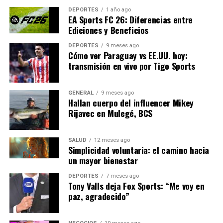
transformar y liderar
DEPORTES
1 año ago
EA Sports FC 26: Diferencias entre
procesos que despierten
Ediciones y Beneficios
conciencia sobre el respeto
DEPORTES
9 meses ago
Cómo ver Paraguay vs EE.UU. hoy:
a los derechos de los
transmisión en vivo por Tigo Sports
menores es parte de
nuestra misión”, afirmó.
GENERAL
9 meses ago
Hallan cuerpo del influencer Mikey
Rijavec en Mulegé, BCS
Ambas coincidieron en que el conocimiento adquirido
permite a los educadores y líderes comunitarios actuar
SALUD
12 meses ago
con mayor claridad frente a situaciones que vulneran los
Simplicidad voluntaria: el camino hacia
derechos de los niños y niñas, especialmente en
un mayor bienestar
contextos donde el acceso a servicios básicos es limitado
DEPORTES
7 meses ago
o irregular.
Tony Valls deja Fox Sports: “Me voy en
paz, agradecido”
Participación multisectorial