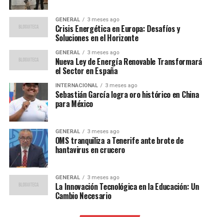
ciudadanos puedan presentar acciones constitucionales,
peticiones y denuncias ante las autoridades
GENERAL
3 meses ago
competentes.
Crisis Energética en Europa: Desafíos y
Soluciones en el Horizonte
Voces desde la comunidad
GENERAL
3 meses ago
Nueva Ley de Energía Renovable Transformará
Yineth, una docente participante, destacó la utilidad del
el Sector en España
espacio:
INTERNACIONAL
3 meses ago
Sebastián García logra oro histórico en China
para México
“Como docentes y
ciudadanos enfrentamos
GENERAL
3 meses ago
muchas situaciones legales
OMS tranquiliza a Tenerife ante brote de
hantavirus en crucero
en nuestras comunidades, y
no siempre sabemos cómo
GENERAL
3 meses ago
actuar. Este taller nos dio
La Innovación Tecnológica en la Educación: Un
Cambio Necesario
herramientas prácticas