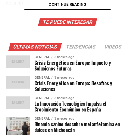
de la niñez.
CONTINUE READING
Brechas entre cobertura y
TE PUEDE INTERESAR
realidad
La aparente cobertura casi total en servicios básicos
ÚLTIMAS NOTICIAS
TENDENCIAS
VIDEOS
contrasta con las frecuentes denuncias de
interrupciones prolongadas, deficiencias en la
GENERAL
3 meses ago
Crisis Energética en Europa: Impacto y
recolección de residuos y falta de respuesta
Soluciones Futuras
institucional. Estas fallas no solo afectan la calidad de
GENERAL
3 meses ago
vida de los adultos, sino que inciden directamente en el
Crisis Energética en Europa: Desafíos y
desarrollo físico, emocional y educativo de los menores.
Soluciones
GENERAL
3 meses ago
Durante el taller, los participantes reflexionaron sobre
La Innovación Tecnológica Impulsa el
cómo una prestación eficiente de los servicios públicos
Crecimiento Económico en España
está directamente relacionada con el acceso a derechos
GENERAL
3 meses ago
como la educación, la salud y un ambiente sano.
Binomio canino descubre metanfetamina en
También se abordaron rutas legales para que los
dulces en Michoacán