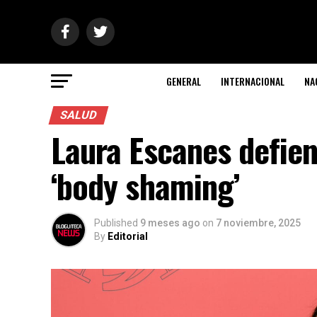
GENERAL
INTERNACIONAL
NA
SALUD
Laura Escanes defiend
‘body shaming’
Published
9 meses ago
on
7 noviembre, 2025
By
Editorial