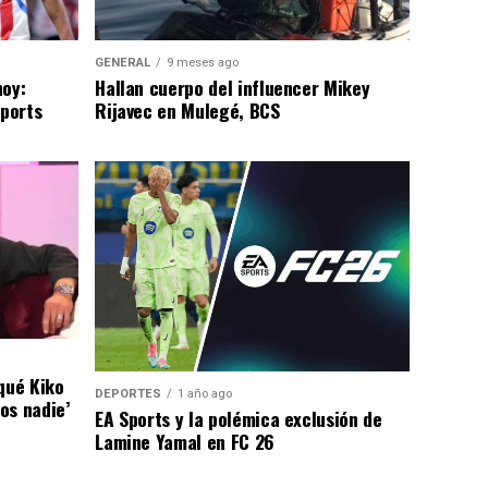
GENERAL
9 meses ago
hoy:
Hallan cuerpo del influencer Mikey
Sports
Rijavec en Mulegé, BCS
qué Kiko
DEPORTES
1 año ago
os nadie’
EA Sports y la polémica exclusión de
Lamine Yamal en FC 26