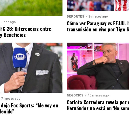
DEPORTES
9 meses ago
Cómo ver Paraguay vs EE.UU. 
1 año ago
 FC 26: Diferencias entre
transmisión en vivo por Tigo 
 y Beneficios
NEGOCIOS
10 meses ago
7 meses ago
Carlota Corredera revela por 
 deja Fox Sports: “Me voy en
Hernández no está en ‘No som
decido”