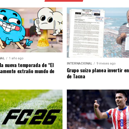
NAL
1 año ago
la nueva temporada de “El
INTERNACIONAL
9 meses ago
Grupo suizo planea invertir e
samente extraño mundo de
de Tacna