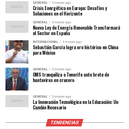
GENERAL
3 meses ago
animaciones más suaves.
Crisis Energética en Europa: Desafíos y
Soluciones en el Horizonte
Mario Kart World: Diversión y
GENERAL
3 meses ago
Nueva Ley de Energía Renovable Transformará
Nostalgia
el Sector en España
INTERNACIONAL
3 meses ago
Hablar de Mario Kart World es sinónimo de diversión
Sebastián García logra oro histórico en China
pura. Esta nueva entrega combina lo mejor del clásico
para México
con nuevas escalas y dinamismo, permitiendo carreras
con hasta 24 jugadores simultáneos. Los nuevos
GENERAL
3 meses ago
circuitos ofrecen tramos dinámicos, saltos imposibles y
OMS tranquiliza a Tenerife ante brote de
atajos ocultos, manteniendo la esencia que ha
hantavirus en crucero
enganchado a generaciones de jugadores.
GENERAL
3 meses ago
La jugabilidad es instantánea: enciendes la consola,
La Innovación Tecnológica en la Educación: Un
eliges tu personaje y en segundos estás derrapando en
Cambio Necesario
escenarios que van desde volcanes hasta playas
futuristas. La capacidad de enganchar tanto a veteranos
TENDENCIAS
como a nuevos jugadores hace de este pack una