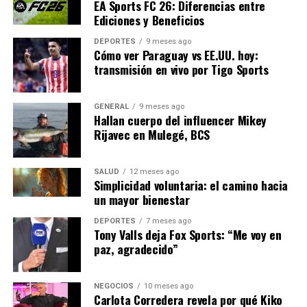
EA Sports FC 26: Diferencias entre
sonrisas sin importar la edad o experiencia del jugador.
Ediciones y Beneficios
Una Oportunidad Única
DEPORTES
9 meses ago
Cómo ver Paraguay vs EE.UU. hoy:
transmisión en vivo por Tigo Sports
En un mercado donde las consolas buscan
constantemente innovar, Nintendo sigue destacándose
por su capacidad de unir generaciones a través del juego.
GENERAL
9 meses ago
Hallan cuerpo del influencer Mikey
La oferta de 113 euros de descuento convierte a este
Rijavec en Mulegé, BCS
pack en una de las mejores oportunidades del año para
adquirir la Nintendo Switch 2. Con el 11.11 como telón
de fondo, los jugadores tienen la oportunidad de revivir
SALUD
12 meses ago
Simplicidad voluntaria: el camino hacia
y crear nuevos recuerdos en torno a una consola que
un mayor bienestar
sigue siendo sinónimo de diversión.
DEPORTES
7 meses ago
Tony Valls deja Fox Sports: “Me voy en
NOTICIAS RELACIONADAS:
paz, agradecido”
SIGUIENTE
DP World Tour lanza el ‘Premio Rory McIlroy’ para el
mejor golfista
NEGOCIOS
10 meses ago
Carlota Corredera revela por qué Kiko