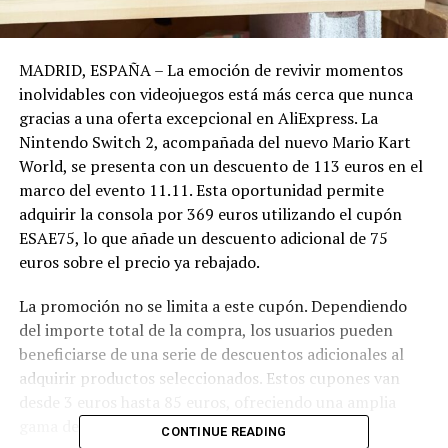
MADRID, ESPAÑA – La emoción de revivir momentos
inolvidables con videojuegos está más cerca que nunca
gracias a una oferta excepcional en AliExpress. La
Nintendo Switch 2, acompañada del nuevo Mario Kart
World, se presenta con un descuento de 113 euros en el
marco del evento 11.11. Esta oportunidad permite
adquirir la consola por 369 euros utilizando el cupón
ESAE75, lo que añade un descuento adicional de 75
euros sobre el precio ya rebajado.
La promoción no se limita a este cupón. Dependiendo
del importe total de la compra, los usuarios pueden
beneficiarse de una serie de descuentos adicionales al
adquirir productos seleccionados. Estos cupones van
desde 3 euros hasta 85 euros, ofreciendo una amplia
gama de posibilidades para los compradores.
CONTINUE READING