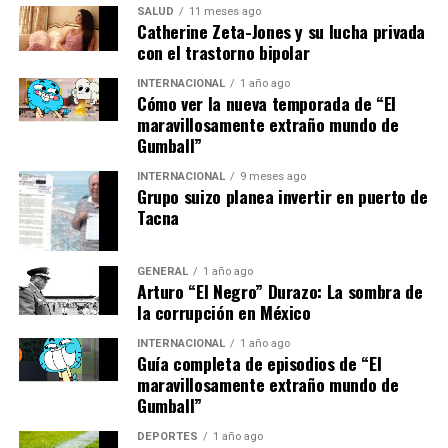
propuesta irresistible, reuniendo lo nuevo y lo
SALUD
11 meses ago
Catherine Zeta-Jones y su lucha privada
nostálgico en un solo lugar.
con el trastorno bipolar
Innovación y Rendimiento
INTERNACIONAL
1 año ago
Cómo ver la nueva temporada de “El
maravillosamente extraño mundo de
Mejorado
Gumball”
La Switch 2 incorpora un nuevo procesador
INTERNACIONAL
9 meses ago
Grupo suizo planea invertir en puerto de
desarrollado por NVIDIA y Nintendo, diseñado para
Tacna
ofrecer mayor potencia con menor consumo. Esto se
traduce en juegos más fluidos, tiempos de carga más
rápidos y una batería más duradera, que alcanza
GENERAL
1 año ago
Arturo “El Negro” Durazo: La sombra de
fácilmente las 7 u 8 horas de juego. Además, la consola
la corrupción en México
se carga completamente en poco más de 90 minutos.
INTERNACIONAL
1 año ago
El cambio entre modos es instantáneo y el multijugador
Guía completa de episodios de “El
maravillosamente extraño mundo de
local sigue siendo una de sus mayores fortalezas. Con
Gumball”
Mario Kart World, el caos controlado vuelve a ser el
protagonista, ofreciendo una experiencia que saca
DEPORTES
1 año ago