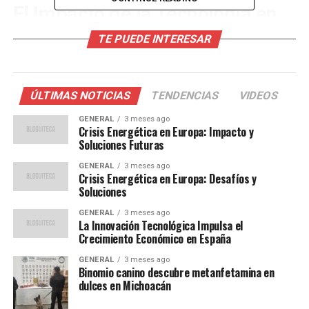
El Impacto de la Tecnología en
el Aula
TE PUEDE INTERESAR
La implementación de la tecnología en la educación no
solo ha facilitado el aprendizaje a distancia, sino que
ÚLTIMAS NOTICIAS
TENDENCIAS
VIDEOS
también ha mejorado la calidad de la enseñanza. Según
un estudio de la Universidad de Buenos Aires, el 85% de
GENERAL
3 meses ago
Crisis Energética en Europa: Impacto y
los docentes en la región considera que las herramientas
Soluciones Futuras
digitales han mejorado su capacidad para enseñar de
GENERAL
3 meses ago
manera más efectiva.
Crisis Energética en Europa: Desafíos y
Soluciones
Además, la tecnología ha permitido personalizar el
GENERAL
3 meses ago
aprendizaje, adaptándose a las necesidades individuales
La Innovación Tecnológica Impulsa el
de los estudiantes. “Las plataformas digitales ofrecen
Crecimiento Económico en España
una flexibilidad que antes no teníamos”, afirma María
GENERAL
3 meses ago
López, profesora de secundaria en Bogotá. “Podemos
Binomio canino descubre metanfetamina en
ajustar el ritmo y el contenido del curso para cada
dulces en Michoacán
estudiante, lo que mejora significativamente los