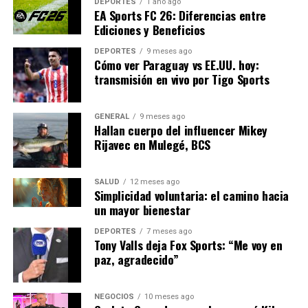
DEPORTES
1 año ago
cambios y aprovechar al máximo las oportunidades que
EA Sports FC 26: Diferencias entre
ofrecen”.
Ediciones y Beneficios
DEPORTES
9 meses ago
En conclusión, la innovación tecnológica está
Cómo ver Paraguay vs EE.UU. hoy:
redefiniendo el panorama educativo en Latinoamérica,
transmisión en vivo por Tigo Sports
ofreciendo un futuro prometedor para las generaciones
venideras. A medida que la región avanza hacia un
GENERAL
9 meses ago
modelo educativo más inclusivo y eficiente, el impacto
Hallan cuerpo del influencer Mikey
positivo de la tecnología seguirá creciendo, brindando a
Rijavec en Mulegé, BCS
todos los estudiantes la oportunidad de alcanzar su
máximo potencial.
SALUD
12 meses ago
Simplicidad voluntaria: el camino hacia
un mayor bienestar
NOTICIAS RELACIONADAS:
SIGUIENTE
DEPORTES
7 meses ago
Avance en la Energía Solar: Nuevo Proyecto en España
Tony Valls deja Fox Sports: “Me voy en
paz, agradecido”
ANTERIOR
Crecimiento Económico de América Latina en 2023:
Retos y Oportunidades
NEGOCIOS
10 meses ago