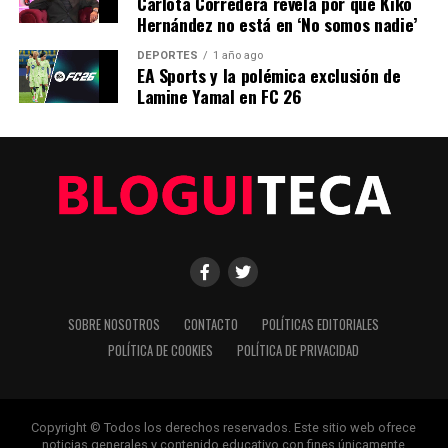
Carlota Corredera revela por qué Kiko
Hernández no está en ‘No somos nadie’
Editorial
DEPORTES
1 año ago
EA Sports y la polémica exclusión de
Lamine Yamal en FC 26
Nuestro equipo editorial no solo informa las noticias: las vive.
Con años de experiencia en primera línea, buscamos los
hechos, los verificamos con rigor y contamos las historias que
dan forma a nuestro mundo. Impulsados por la integridad y
una mirada atenta al detalle, abordamos la política, la cultura y
la tecnología con un análisis preciso y profundo. Cuando los
titulares cambian cada minuto, puedes contar con nosotros
para abrirnos paso entre el ruido y ofrecerte claridad en
bandeja de plata.
SOBRE NOSOTROS
CONTACTO
POLÍTICAS EDITORIALES
POLÍTICA DE COOKIES
POLÍTICA DE PRIVACIDAD
Copyright © Todos los derechos reservados. Este sitio web ofrece
noticias generales y contenido educativo con fines únicamente