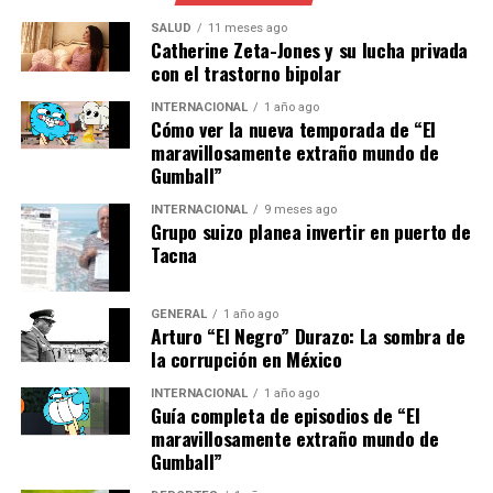
de políticas educativas.
SALUD
11 meses ago
Catherine Zeta-Jones y su lucha privada
El Futuro de la Educación Digital
con el trastorno bipolar
INTERNACIONAL
1 año ago
Mirando hacia el futuro, la educación en Latinoamérica
Cómo ver la nueva temporada de “El
está en camino de convertirse en un modelo híbrido,
maravillosamente extraño mundo de
combinando lo mejor de la enseñanza presencial y
Gumball”
digital. Esta transformación no solo prepara a los
INTERNACIONAL
9 meses ago
estudiantes para un mundo cada vez más digitalizado,
Grupo suizo planea invertir en puerto de
sino que también promueve habilidades críticas como la
Tacna
auto-disciplina y la gestión del tiempo.
GENERAL
1 año ago
Los expertos coinciden en que la clave del éxito radica
Arturo “El Negro” Durazo: La sombra de
en la capacitación continua de los docentes y en la
la corrupción en México
inversión en tecnología educativa. “La educación digital
INTERNACIONAL
1 año ago
no es solo una tendencia pasajera; es el futuro”,
Guía completa de episodios de “El
concluye Ana García, experta en tecnología educativa.
maravillosamente extraño mundo de
“Debemos asegurarnos de que nuestros sistemas
Gumball”
educativos estén preparados para adaptarse a estos