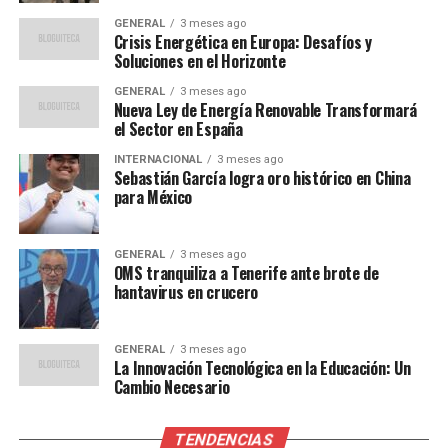
resultados de aprendizaje”.
GENERAL
3 meses ago
Crisis Energética en Europa: Desafíos y
Desafíos y Oportunidades
Soluciones en el Horizonte
GENERAL
3 meses ago
A pesar de los avances, la brecha digital sigue siendo un
Nueva Ley de Energía Renovable Transformará
desafío significativo en Latinoamérica. Según datos de la
el Sector en España
CEPAL, aproximadamente el 46% de los hogares en la
INTERNACIONAL
3 meses ago
región no tiene acceso a Internet de banda ancha, lo que
Sebastián García logra oro histórico en China
para México
limita la capacidad de los estudiantes para participar en
la educación en línea.
GENERAL
3 meses ago
Sin embargo, los gobiernos y las organizaciones no
OMS tranquiliza a Tenerife ante brote de
hantavirus en crucero
gubernamentales están trabajando para cerrar esta
brecha. Iniciativas como la entrega de dispositivos y la
expansión de la infraestructura de Internet en áreas
GENERAL
3 meses ago
rurales están en marcha. “Es crucial que todos los
La Innovación Tecnológica en la Educación: Un
Cambio Necesario
estudiantes tengan acceso a las mismas oportunidades
educativas, independientemente de su ubicación o
situación socioeconómica”, comenta Juan Pérez, analista
TENDENCIAS