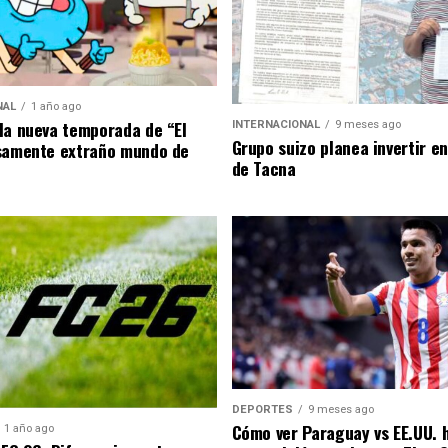
NAL
1 año ago
la nueva temporada de “El
INTERNACIONAL
9 meses ago
Grupo suizo planea invertir e
samente extraño mundo de
de Tacna
DEPORTES
9 meses ago
Cómo ver Paraguay vs EE.UU. 
1 año ago