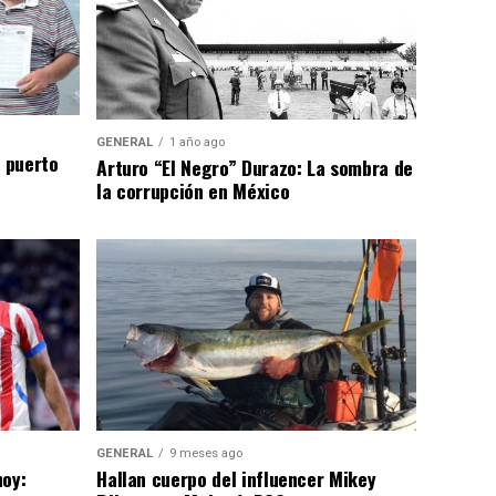
GENERAL
1 año ago
n puerto
Arturo “El Negro” Durazo: La sombra de
la corrupción en México
GENERAL
9 meses ago
hoy:
Hallan cuerpo del influencer Mikey