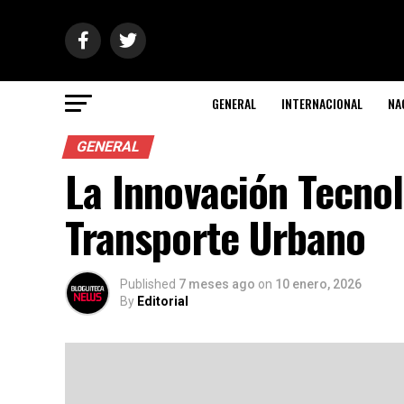
GENERAL
INTERNACIONAL
NA
GENERAL
La Innovación Tecnol
Transporte Urbano
Published
7 meses ago
on
10 enero, 2026
By
Editorial