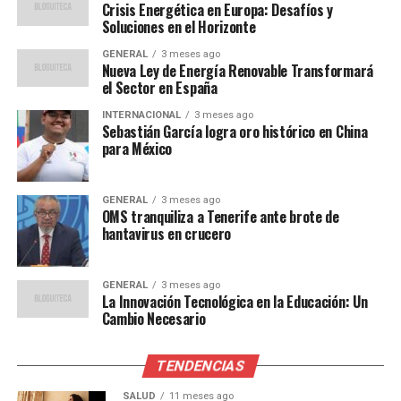
laboral. La automatización amenaza con desplazar a
Crisis Energética en Europa: Desafíos y
Soluciones en el Horizonte
trabajadores en empleos rutinarios, lo que podría
aumentar el desempleo si no se gestionan
GENERAL
3 meses ago
Nueva Ley de Energía Renovable Transformará
adecuadamente las transiciones laborales.
el Sector en España
Expertos en economía laboral sugieren que la clave está
INTERNACIONAL
3 meses ago
Sebastián García logra oro histórico en China
en la educación y la capacitación. “Es esencial que los
para México
gobiernos y las empresas inviertan en programas de
reentrenamiento para preparar a la fuerza laboral para
los empleos del futuro”, afirma Laura Gómez, analista de
GENERAL
3 meses ago
OMS tranquiliza a Tenerife ante brote de
tendencias laborales.
hantavirus en crucero
El Futuro de la Innovación
GENERAL
3 meses ago
La Innovación Tecnológica en la Educación: Un
Mirando hacia el futuro, la innovación tecnológica
Cambio Necesario
seguirá siendo un motor clave del crecimiento
económico. Se espera que la inteligencia artificial, el
TENDENCIAS
Internet de las Cosas (IoT) y el blockchain sean áreas de
desarrollo cruciales en la próxima década.
SALUD
11 meses ago