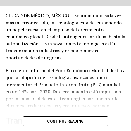
CIUDAD DE MÉXICO, MÉXICO – En un mundo cada vez
más interconectado, la tecnología está desempeñando
un papel crucial en el impulso del crecimiento
económico global. Desde la inteligencia artificial hasta la
automatización, las innovaciones tecnológicas están
transformando industrias y creando nuevas
oportunidades de negocio.
El reciente informe del Foro Económico Mundial destaca
que la adopción de tecnologías avanzadas podría
incrementar el Producto Interno Bruto (PIB) mundial
en un 14% para 2030. Este crecimiento está impulsado
por la capacidad de estas tecnologías para mejorar la
eficiencia, reducir costos y crear nuevos mercados.
Transformación Industrial
CONTINUE READING