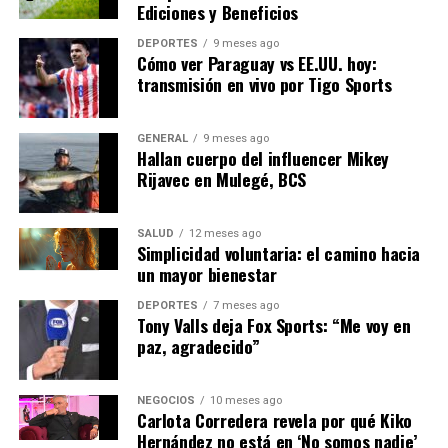
Ediciones y Beneficios
del Cáncer
DEPORTES
9 meses ago
ANTERIOR
Cómo ver Paraguay vs EE.UU. hoy:
Estaciones de Trolebús en Chalco: Plazo hasta abril para
transmisión en vivo por Tigo Sports
concluir
GENERAL
9 meses ago
Hallan cuerpo del influencer Mikey
Editorial
Rijavec en Mulegé, BCS
Nuestro equipo editorial no solo informa las noticias: las vive.
SALUD
12 meses ago
Con años de experiencia en primera línea, buscamos los
Simplicidad voluntaria: el camino hacia
hechos, los verificamos con rigor y contamos las historias que
un mayor bienestar
dan forma a nuestro mundo. Impulsados por la integridad y
DEPORTES
7 meses ago
una mirada atenta al detalle, abordamos la política, la cultura y
Tony Valls deja Fox Sports: “Me voy en
la tecnología con un análisis preciso y profundo. Cuando los
paz, agradecido”
titulares cambian cada minuto, puedes contar con nosotros
para abrirnos paso entre el ruido y ofrecerte claridad en
bandeja de plata.
NEGOCIOS
10 meses ago
Carlota Corredera revela por qué Kiko
Hernández no está en ‘No somos nadie’