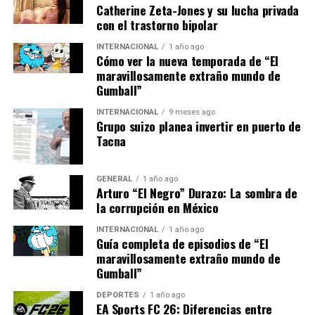
Catherine Zeta-Jones y su lucha privada
El desafío para los líderes mundiales será equilibrar el
con el trastorno bipolar
crecimiento económico con la equidad social. La
INTERNACIONAL
1 año ago
Comisión Europea ha propuesto regulaciones para
Cómo ver la nueva temporada de “El
garantizar que la inteligencia artificial se desarrolle de
maravillosamente extraño mundo de
Gumball”
manera ética y responsable, protegiendo la privacidad y
los derechos de los ciudadanos.
INTERNACIONAL
9 meses ago
Grupo suizo planea invertir en puerto de
En conclusión, la tecnología ofrece un potencial
Tacna
inmenso para el crecimiento económico global, pero
también requiere una gestión cuidadosa para asegurar
GENERAL
1 año ago
que sus beneficios se distribuyan de manera equitativa. A
Arturo “El Negro” Durazo: La sombra de
medida que avanzamos, la colaboración entre gobiernos,
la corrupción en México
empresas y la sociedad civil será vital para maximizar el
INTERNACIONAL
1 año ago
impacto positivo de estas innovaciones.
Guía completa de episodios de “El
maravillosamente extraño mundo de
Gumball”
NOTICIAS RELACIONADAS:
DEPORTES
1 año ago
SIGUIENTE
EA Sports FC 26: Diferencias entre
Descubrimiento Científico Revoluciona el Tratamiento