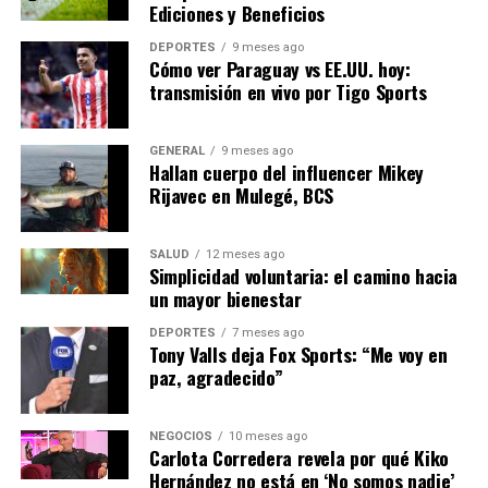
donde la innovación y la sostenibilidad serán los pilares
Ediciones y Beneficios
del desarrollo.”
DEPORTES
9 meses ago
Cómo ver Paraguay vs EE.UU. hoy:
transmisión en vivo por Tigo Sports
NOTICIAS RELACIONADAS:
SIGUIENTE
Aumento de la Inflación en España: Impacto y
GENERAL
9 meses ago
Perspectivas
Hallan cuerpo del influencer Mikey
Rijavec en Mulegé, BCS
ANTERIOR
Crece la Preocupación por el Cambio Climático en
América Latina
SALUD
12 meses ago
Simplicidad voluntaria: el camino hacia
un mayor bienestar
Editorial
DEPORTES
7 meses ago
Tony Valls deja Fox Sports: “Me voy en
paz, agradecido”
Nuestro equipo editorial no solo informa las noticias: las vive.
Con años de experiencia en primera línea, buscamos los
hechos, los verificamos con rigor y contamos las historias que
NEGOCIOS
10 meses ago
Carlota Corredera revela por qué Kiko
dan forma a nuestro mundo. Impulsados por la integridad y
Hernández no está en ‘No somos nadie’
una mirada atenta al detalle, abordamos la política, la cultura y