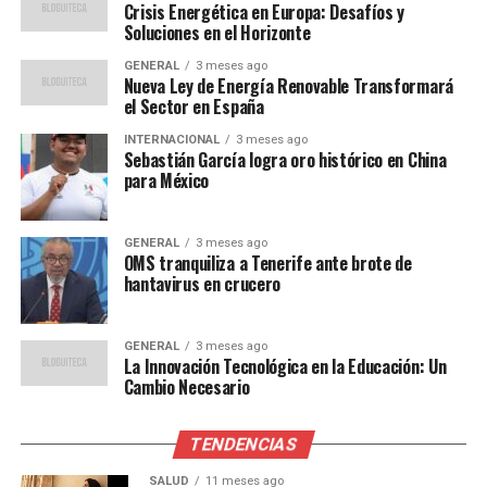
Desafíos y Oportunidades
Crisis Energética en Europa: Desafíos y
Soluciones en el Horizonte
A pesar de los beneficios, la transición hacia una
GENERAL
3 meses ago
economía digital no está exenta de desafíos. La brecha
Nueva Ley de Energía Renovable Transformará
digital sigue siendo un obstáculo significativo,
el Sector en España
especialmente en regiones rurales donde el acceso a
INTERNACIONAL
3 meses ago
Internet es limitado. Sin embargo, los gobiernos están
Sebastián García logra oro histórico en China
para México
tomando medidas para abordar este problema. En
México, por ejemplo, se ha lanzado un ambicioso plan
para llevar Internet de alta velocidad a todas las áreas
GENERAL
3 meses ago
rurales para el año 2025.
OMS tranquiliza a Tenerife ante brote de
hantavirus en crucero
Además, la ciberseguridad se ha convertido en una
preocupación creciente. Con el aumento de la
GENERAL
3 meses ago
digitalización, las amenazas cibernéticas son más
La Innovación Tecnológica en la Educación: Un
Cambio Necesario
frecuentes y sofisticadas. Las empresas están invirtiendo
más en medidas de seguridad para proteger sus datos y
operaciones.
TENDENCIAS
SALUD
11 meses ago