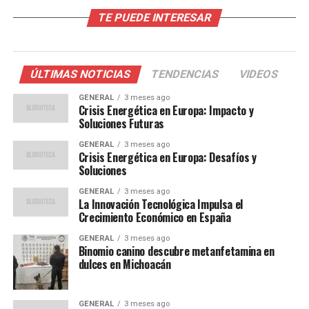
las Economías Emergentes
TE PUEDE INTERESAR
En países como India y Brasil, la tecnología está
transformando sectores clave como la agricultura y la
ÚLTIMAS NOTICIAS
TENDENCIAS
VIDEOS
manufactura. En India, por ejemplo, el uso de drones
para la vigilancia de cultivos ha mejorado los
GENERAL
3 meses ago
Crisis Energética en Europa: Impacto y
rendimientos agrícolas en un 15% en los últimos dos
Soluciones Futuras
años. De manera similar, en Brasil, la implementación de
GENERAL
3 meses ago
soluciones de inteligencia artificial en la industria
Crisis Energética en Europa: Desafíos y
manufacturera ha reducido los costos de producción en
Soluciones
un 20%.
GENERAL
3 meses ago
La Innovación Tecnológica Impulsa el
Según el economista Juan Pérez, “la tecnología ofrece a
Crecimiento Económico en España
las economías emergentes la oportunidad de superar
GENERAL
3 meses ago
barreras tradicionales y competir en el escenario global.
Binomio canino descubre metanfetamina en
La clave está en la inversión en infraestructura
dulces en Michoacán
tecnológica y educación.”
GENERAL
3 meses ago