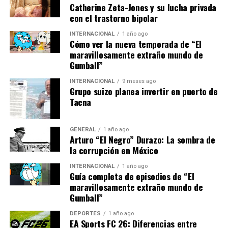
Mirando Hacia el Futuro
Catherine Zeta-Jones y su lucha privada
con el trastorno bipolar
El futuro de la economía global está inextricablemente
INTERNACIONAL
1 año ago
ligado a la innovación tecnológica. Se espera que las
Cómo ver la nueva temporada de “El
inversiones en tecnología continúen creciendo, con un
maravillosamente extraño mundo de
enfoque particular en la sostenibilidad y las energías
Gumball”
renovables. Según un estudio de la consultora McKinsey,
INTERNACIONAL
9 meses ago
las tecnologías verdes podrían generar más de 10
Grupo suizo planea invertir en puerto de
millones de empleos en los próximos cinco años.
Tacna
En conclusión, la tecnología no solo está redefiniendo la
GENERAL
1 año ago
forma en que vivimos y trabajamos, sino que también
Arturo “El Negro” Durazo: La sombra de
está impulsando el crecimiento económico de manera
la corrupción en México
significativa. Las naciones que abracen esta
INTERNACIONAL
1 año ago
transformación estarán mejor posicionadas para
Guía completa de episodios de “El
prosperar en el futuro.
maravillosamente extraño mundo de
Gumball”
Como dijo el experto en tecnología, Carlos Gómez,
DEPORTES
1 año ago
“Estamos en la cúspide de una nueva era económica,
EA Sports FC 26: Diferencias entre