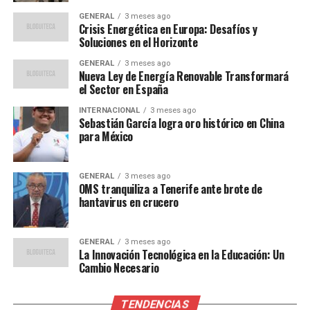
La innovación tecnológica no solo está impulsando el
GENERAL
3 meses ago
crecimiento económico, sino que también está teniendo
Crisis Energética en Europa: Desafíos y
Soluciones en el Horizonte
un impacto social significativo. Las nuevas tecnologías
están mejorando el acceso a servicios esenciales como la
GENERAL
3 meses ago
Nueva Ley de Energía Renovable Transformará
educación y la salud. En áreas rurales, por ejemplo, las
el Sector en España
plataformas de telemedicina están llevando atención
médica a comunidades que antes estaban desatendidas.
INTERNACIONAL
3 meses ago
Sebastián García logra oro histórico en China
para México
Además, la digitalización está creando nuevas
oportunidades de empleo. Según el Banco
Interamericano de Desarrollo (BID), la economía digital
GENERAL
3 meses ago
OMS tranquiliza a Tenerife ante brote de
podría generar hasta 15 millones de empleos en la
hantavirus en crucero
región para 2025.
Desafíos y Oportunidades
GENERAL
3 meses ago
La Innovación Tecnológica en la Educación: Un
Cambio Necesario
A pesar de los avances, la región enfrenta desafíos
significativos. La infraestructura tecnológica aún es
TENDENCIAS
limitada en muchas áreas, y la brecha digital sigue siendo