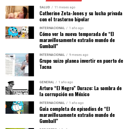
un obstáculo. Sin embargo, los gobiernos están
SALUD
11 meses ago
comenzando a tomar medidas. México, por ejemplo, ha
Catherine Zeta-Jones y su lucha privada
con el trastorno bipolar
lanzado un plan nacional para mejorar la conectividad a
Internet en todo el país.
INTERNACIONAL
1 año ago
Cómo ver la nueva temporada de “El
El futuro de la innovación tecnológica en América
maravillosamente extraño mundo de
Gumball”
Latina depende en gran medida de la colaboración entre
el sector público y privado. “Es crucial que los gobiernos
INTERNACIONAL
9 meses ago
apoyen a las startups con políticas que fomenten la
Grupo suizo planea invertir en puerto de
Tacna
innovación y la inversión”, sugiere Carlos Rodríguez,
economista del BID.
GENERAL
1 año ago
Mirando Hacia el Futuro
Arturo “El Negro” Durazo: La sombra de
la corrupción en México
El camino hacia un ecosistema tecnológico robusto en
INTERNACIONAL
1 año ago
América Latina es prometedor pero requiere un enfoque
Guía completa de episodios de “El
estratégico. La colaboración regional y las alianzas
maravillosamente extraño mundo de
Gumball”
internacionales serán clave para superar los desafíos
actuales. Con el apoyo adecuado, América Latina podría