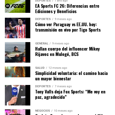
DEPORTES
1 año ago
convertirse en un líder global en innovación
EA Sports FC 26: Diferencias entre
Ediciones y Beneficios
tecnológica.
DEPORTES
9 meses ago
En conclusión, mientras la región continúa su
Cómo ver Paraguay vs EE.UU. hoy:
transformación digital, las oportunidades para el
transmisión en vivo por Tigo Sports
crecimiento económico y el desarrollo social son
inmensas. La innovación tecnológica no solo es una
GENERAL
9 meses ago
tendencia pasajera, sino un motor crucial para el futuro
Hallan cuerpo del influencer Mikey
de América Latina.
Rijavec en Mulegé, BCS
NOTICIAS RELACIONADAS:
SALUD
12 meses ago
Simplicidad voluntaria: el camino hacia
SIGUIENTE
un mayor bienestar
Detención de director de Vanguardia en Nuevo León
genera controversia
DEPORTES
7 meses ago
Tony Valls deja Fox Sports: “Me voy en
ANTERIOR
paz, agradecido”
Apertura de Universidad Rosario Castellanos en Sinaloa:
Un paso hacia el futuro educativo
NEGOCIOS
10 meses ago