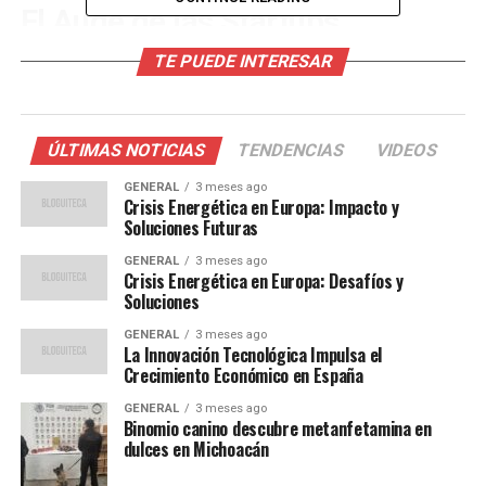
El Auge de las Startups
TE PUEDE INTERESAR
Las startups tecnológicas en América Latina están
abordando problemas locales con soluciones
innovadoras. Desde aplicaciones de transporte hasta
plataformas de educación en línea, estas empresas
ÚLTIMAS NOTICIAS
TENDENCIAS
VIDEOS
emergentes están utilizando la tecnología para resolver
GENERAL
3 meses ago
desafíos únicos de la región. Un ejemplo destacado es la
Crisis Energética en Europa: Impacto y
startup brasileña Nubank, que ha revolucionado el
Soluciones Futuras
sector bancario con su enfoque digital.
GENERAL
3 meses ago
Crisis Energética en Europa: Desafíos y
El éxito de estas empresas no solo está atrayendo
Soluciones
capital, sino también talento. “América Latina está llena
GENERAL
3 meses ago
de potencial sin explotar. La creatividad y la resiliencia
La Innovación Tecnológica Impulsa el
Crecimiento Económico en España
de sus emprendedores son impresionantes”, afirma
Laura Gómez, analista de tecnología en TechCrunch.
GENERAL
3 meses ago
Binomio canino descubre metanfetamina en
dulces en Michoacán
Impacto Económico y Social