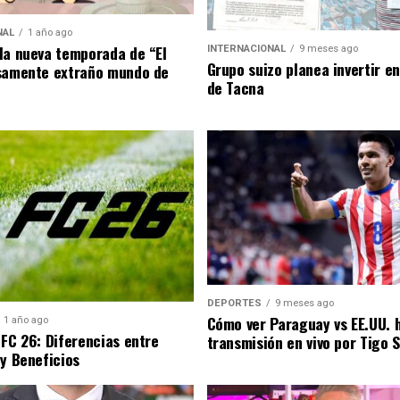
NAL
1 año ago
la nueva temporada de “El
INTERNACIONAL
9 meses ago
Grupo suizo planea invertir e
samente extraño mundo de
de Tacna
DEPORTES
9 meses ago
Cómo ver Paraguay vs EE.UU. 
1 año ago
 FC 26: Diferencias entre
transmisión en vivo por Tigo 
 y Beneficios