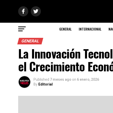
GENERAL
INTERNACIONAL
NA
GENERAL
La Innovación Tecno
el Crecimiento Econ
Published
7 meses ago
on
6 enero, 2026
By
Editorial