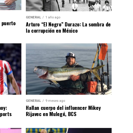
GENERAL
1 año ago
n puerto
Arturo “El Negro” Durazo: La sombra de
la corrupción en México
GENERAL
9 meses ago
hoy:
Hallan cuerpo del influencer Mikey
Sports
Rijavec en Mulegé, BCS