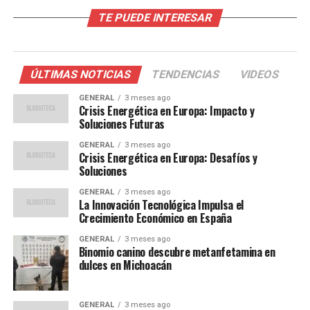
el Crecimiento
TE PUEDE INTERESAR
Los avances en la tecnología de células solares han sido
fundamentales para este crecimiento. Investigadores de
todo el mundo están desarrollando nuevas formas de
ÚLTIMAS NOTICIAS
TENDENCIAS
VIDEOS
mejorar la eficiencia de los paneles solares, incluyendo
el uso de materiales como el perovskita. Este material ha
GENERAL
3 meses ago
Crisis Energética en Europa: Impacto y
demostrado ser más eficiente que el silicio tradicional y
Soluciones Futuras
podría revolucionar la industria.
GENERAL
3 meses ago
Crisis Energética en Europa: Desafíos y
El Dr. Javier Martínez, experto en energías renovables
Soluciones
de la Universidad Politécnica de Cataluña, comenta:
GENERAL
3 meses ago
La Innovación Tecnológica Impulsa el
“La innovación en
Crecimiento Económico en España
materiales como la
GENERAL
3 meses ago
Binomio canino descubre metanfetamina en
perovskita tiene el
dulces en Michoacán
potencial de cambiar las
GENERAL
3 meses ago