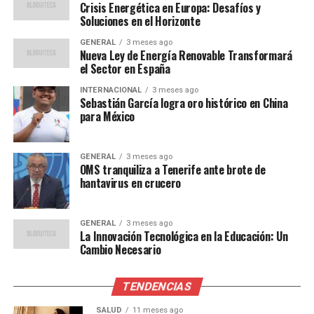
reglas del juego en la
Crisis Energética en Europa: Desafíos y
producción de energía
Soluciones en el Horizonte
solar. Estamos viendo
GENERAL
3 meses ago
Nueva Ley de Energía Renovable Transformará
eficiencias que hace una
el Sector en España
década eran impensables.”
INTERNACIONAL
3 meses ago
Sebastián García logra oro histórico en China
para México
Impacto Global y
GENERAL
3 meses ago
Comparaciones Históricas
OMS tranquiliza a Tenerife ante brote de
hantavirus en crucero
Históricamente, la dependencia de los combustibles
fósiles ha dominado el panorama energético global. Sin
GENERAL
3 meses ago
embargo, con el cambio hacia fuentes renovables, la
La Innovación Tecnológica en la Educación: Un
energía solar está desempeñando un papel crucial en la
Cambio Necesario
transición energética. Países como China, India y
Estados Unidos están liderando el camino en la
TENDENCIAS
instalación de capacidades solares.
SALUD
11 meses ago