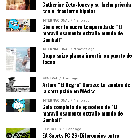
Catherine Zeta-Jones y su lucha privada
En 2022, China agregó más de 100 gigavatios de
con el trastorno bipolar
capacidad solar, consolidando su posición como líder
mundial. Este movimiento no solo responde a la
INTERNACIONAL
1 año ago
Cómo ver la nueva temporada de “El
necesidad de energía limpia, sino también a un deseo
maravillosamente extraño mundo de
estratégico de reducir la dependencia de las
Gumball”
importaciones de energía.
INTERNACIONAL
9 meses ago
Grupo suizo planea invertir en puerto de
Desafíos y Oportunidades
Tacna
Futuras
GENERAL
1 año ago
Arturo “El Negro” Durazo: La sombra de
A pesar de los avances, la industria solar enfrenta
la corrupción en México
desafíos significativos. La dependencia de materiales
raros y la necesidad de reciclar paneles al final de su vida
INTERNACIONAL
1 año ago
Guía completa de episodios de “El
útil son obstáculos que deben abordarse. Sin embargo,
maravillosamente extraño mundo de
estas dificultades también presentan oportunidades
Gumball”
para la innovación y el desarrollo de nuevas tecnologías
de reciclaje.
DEPORTES
1 año ago
EA Sports FC 26: Diferencias entre