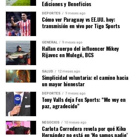
Ediciones y Beneficios
El futuro de la energía solar parece prometedor, con
proyecciones que sugieren un crecimiento continuo. La
DEPORTES
9 meses ago
Cómo ver Paraguay vs EE.UU. hoy:
Agencia Internacional de Energía predice que la
transmisión en vivo por Tigo Sports
capacidad solar global podría triplicarse para 2030, lo
que subraya la importancia de esta fuente de energía en
la lucha contra el cambio climático.
GENERAL
9 meses ago
Hallan cuerpo del influencer Mikey
Rijavec en Mulegé, BCS
En conclusión, la energía solar no solo está
transformando el mercado energético, sino que también
está estableciendo un nuevo estándar para la
SALUD
12 meses ago
Simplicidad voluntaria: el camino hacia
sostenibilidad y la innovación tecnológica. A medida que
un mayor bienestar
más países invierten en esta tecnología, el mundo se
acerca un paso más hacia un futuro más limpio y
DEPORTES
7 meses ago
Tony Valls deja Fox Sports: “Me voy en
sostenible.
paz, agradecido”
NOTICIAS RELACIONADAS:
NEGOCIOS
10 meses ago
SIGUIENTE
Carlota Corredera revela por qué Kiko
Avance de la Inteligencia Artificial: Impacto en el
Hernández no está en ‘No somos nadie’