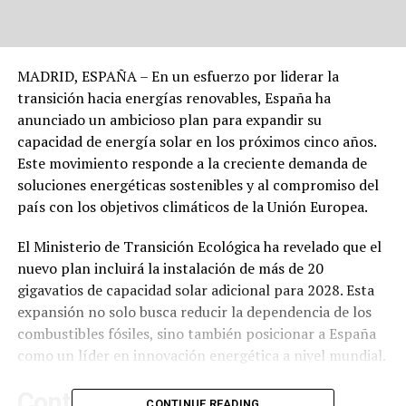
MADRID, ESPAÑA – En un esfuerzo por liderar la
transición hacia energías renovables, España ha
anunciado un ambicioso plan para expandir su
capacidad de energía solar en los próximos cinco años.
Este movimiento responde a la creciente demanda de
soluciones energéticas sostenibles y al compromiso del
país con los objetivos climáticos de la Unión Europea.
El Ministerio de Transición Ecológica ha revelado que el
nuevo plan incluirá la instalación de más de 20
gigavatios de capacidad solar adicional para 2028. Esta
expansión no solo busca reducir la dependencia de los
combustibles fósiles, sino también posicionar a España
como un líder en innovación energética a nivel mundial.
Contexto y Antecedentes
CONTINUE READING