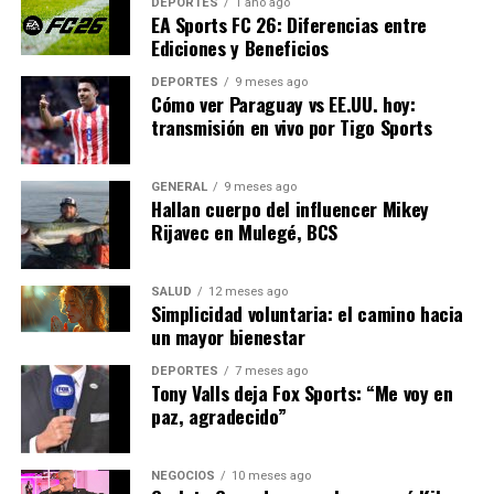
DEPORTES
1 año ago
EA Sports FC 26: Diferencias entre
En conclusión, el ambicioso plan de España para
Ediciones y Beneficios
expandir su capacidad de energía solar representa un
DEPORTES
9 meses ago
paso significativo hacia un futuro más sostenible y
Cómo ver Paraguay vs EE.UU. hoy:
próspero. Con el apoyo continuo del gobierno y la
transmisión en vivo por Tigo Sports
colaboración internacional, España está bien
posicionada para liderar la revolución de las energías
GENERAL
9 meses ago
renovables en Europa.
Hallan cuerpo del influencer Mikey
Rijavec en Mulegé, BCS
NOTICIAS RELACIONADAS:
SALUD
12 meses ago
SIGUIENTE
Simplicidad voluntaria: el camino hacia
Avance en la Ciencia: Nuevo Descubrimiento Genético
un mayor bienestar
Revoluciona la Medicina
DEPORTES
7 meses ago
ANTERIOR
Tony Valls deja Fox Sports: “Me voy en
Predio del Refugio Franciscano sin interés
paz, agradecido”
gubernamental
NEGOCIOS
10 meses ago