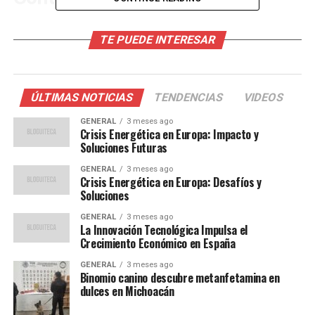
España ya es uno de los países europeos con mayor
TE PUEDE INTERESAR
capacidad de energía solar instalada, gracias a su clima
favorable y a políticas gubernamentales proactivas. En
los últimos años, el país ha experimentado un
crecimiento significativo en la adopción de energía
ÚLTIMAS NOTICIAS
TENDENCIAS
VIDEOS
solar, impulsado por la disminución de los costos de los
GENERAL
3 meses ago
paneles solares y el aumento de la conciencia ecológica
Crisis Energética en Europa: Impacto y
entre los consumidores.
Soluciones Futuras
GENERAL
3 meses ago
El impulso hacia la energía solar no es nuevo. Desde la
Crisis Energética en Europa: Desafíos y
implementación del Plan Nacional Integrado de Energía
Soluciones
y Clima (PNIEC) en 2021, España ha estado trabajando
GENERAL
3 meses ago
para aumentar su capacidad de energía renovable al
La Innovación Tecnológica Impulsa el
Crecimiento Económico en España
74% para 2030. Este nuevo plan es un paso crucial hacia
ese objetivo.
GENERAL
3 meses ago
Binomio canino descubre metanfetamina en
dulces en Michoacán
Opiniones de Expertos