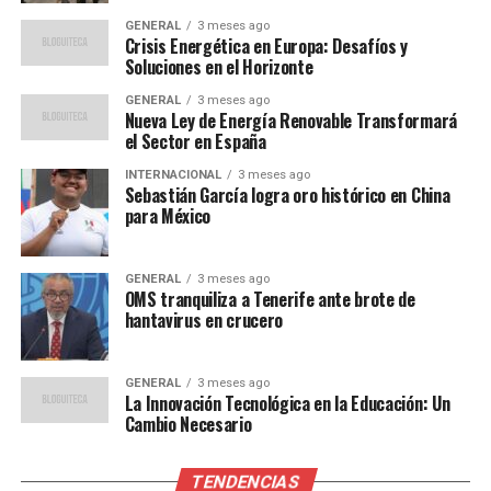
Los expertos en energía han elogiado la iniciativa,
GENERAL
3 meses ago
destacando su potencial para transformar el sector
Crisis Energética en Europa: Desafíos y
Soluciones en el Horizonte
energético del país. Según Carlos Fernández, analista de
energía renovable, “España tiene el potencial de
GENERAL
3 meses ago
Nueva Ley de Energía Renovable Transformará
convertirse en el líder europeo en energía solar, gracias
el Sector en España
a sus condiciones climáticas y al compromiso del
gobierno con las energías limpias”.
INTERNACIONAL
3 meses ago
Sebastián García logra oro histórico en China
para México
Además, un informe reciente de la Agencia
Internacional de Energía Renovable (IRENA) sugiere que
la energía solar podría convertirse en la fuente de
GENERAL
3 meses ago
OMS tranquiliza a Tenerife ante brote de
energía más barata en muchas partes del mundo en la
hantavirus en crucero
próxima década, lo que refuerza la viabilidad económica
de la expansión solar en España.
GENERAL
3 meses ago
La Innovación Tecnológica en la Educación: Un
Implicaciones y Futuro
Cambio Necesario
La expansión de la energía solar en España no solo tiene
TENDENCIAS
implicaciones ambientales, sino también económicas. Se