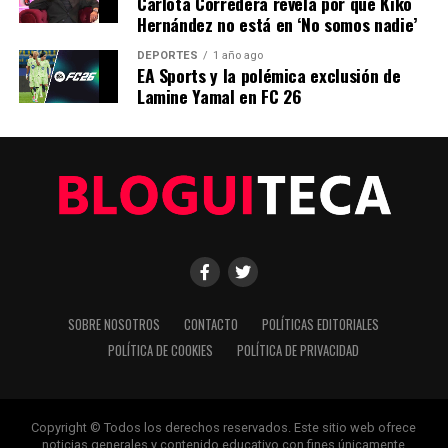
Carlota Corredera revela por qué Kiko
Editorial
Hernández no está en ‘No somos nadie’
DEPORTES
1 año ago
Nuestro equipo editorial no solo informa las noticias: las vive.
EA Sports y la polémica exclusión de
Con años de experiencia en primera línea, buscamos los
Lamine Yamal en FC 26
hechos, los verificamos con rigor y contamos las historias que
dan forma a nuestro mundo. Impulsados por la integridad y
una mirada atenta al detalle, abordamos la política, la cultura y
la tecnología con un análisis preciso y profundo. Cuando los
titulares cambian cada minuto, puedes contar con nosotros
para abrirnos paso entre el ruido y ofrecerte claridad en
bandeja de plata.
SOBRE NOSOTROS
CONTACTO
POLÍTICAS EDITORIALES
POLÍTICA DE COOKIES
POLÍTICA DE PRIVACIDAD
Copyright © Todos los derechos reservados. Este sitio web ofrece
noticias generales y contenido educativo con fines únicamente