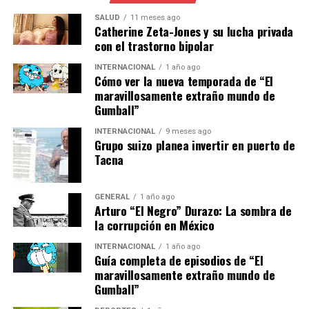
espera que la iniciativa genere miles de empleos en el
SALUD
11 meses ago
sector de las energías renovables, desde la fabricación
Catherine Zeta-Jones y su lucha privada
con el trastorno bipolar
de paneles solares hasta la instalación y mantenimiento
de nuevas plantas solares.
INTERNACIONAL
1 año ago
Cómo ver la nueva temporada de “El
Además, esta iniciativa podría servir como modelo para
maravillosamente extraño mundo de
Gumball”
otros países europeos que buscan reducir sus emisiones
de carbono y cumplir con los objetivos climáticos del
INTERNACIONAL
9 meses ago
Acuerdo de París. La colaboración internacional y la
Grupo suizo planea invertir en puerto de
Tacna
inversión en tecnología solar avanzada serán cruciales
para el éxito de este plan.
GENERAL
1 año ago
En el futuro, España podría explorar la integración de
Arturo “El Negro” Durazo: La sombra de
tecnologías emergentes como la inteligencia artificial y
la corrupción en México
el almacenamiento de energía para optimizar la
INTERNACIONAL
1 año ago
eficiencia de sus sistemas solares. Estas innovaciones
Guía completa de episodios de “El
podrían maximizar la producción de energía y reducir el
maravillosamente extraño mundo de
Gumball”
desperdicio, contribuyendo aún más a la sostenibilidad
del país.