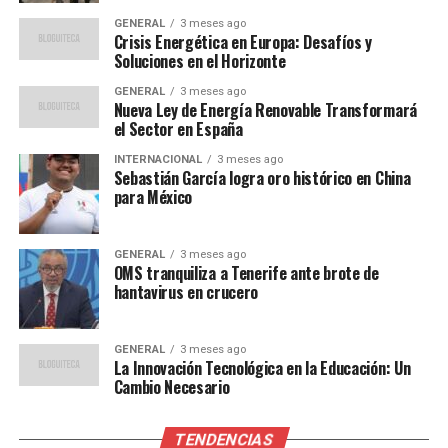
“España tiene el potencial
GENERAL
3 meses ago
Crisis Energética en Europa: Desafíos y
de convertirse en un
Soluciones en el Horizonte
referente mundial en
GENERAL
3 meses ago
energía solar si se
Nueva Ley de Energía Renovable Transformará
el Sector en España
implementan las políticas
INTERNACIONAL
3 meses ago
adecuadas y se fomenta la
Sebastián García logra oro histórico en China
para México
inversión en tecnología de
punta.”
GENERAL
3 meses ago
OMS tranquiliza a Tenerife ante brote de
hantavirus en crucero
Innovaciones Tecnológicas y
Desafíos
GENERAL
3 meses ago
La Innovación Tecnológica en la Educación: Un
Cambio Necesario
El nuevo plan del gobierno no solo se centra en la
expansión de la infraestructura, sino también en la
TENDENCIAS