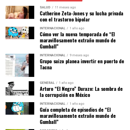
implementación de tecnologías avanzadas como
paneles solares bifaciales y sistemas de almacenamiento
SALUD
11 meses ago
Catherine Zeta-Jones y su lucha privada
de energía. Estos avances podrían aumentar
con el trastorno bipolar
significativamente la eficiencia de los sistemas solares,
permitiendo almacenar energía para su uso durante la
INTERNACIONAL
1 año ago
Cómo ver la nueva temporada de “El
noche o en días nublados.
maravillosamente extraño mundo de
Gumball”
No obstante, la implementación de estas tecnologías
presenta desafíos. La financiación y la regulación son
INTERNACIONAL
9 meses ago
Grupo suizo planea invertir en puerto de
dos de los obstáculos más importantes que deben
Tacna
superar los desarrolladores de proyectos solares.
Además, la integración de estas nuevas tecnologías en
la red eléctrica existente requiere de una planificación
GENERAL
1 año ago
Arturo “El Negro” Durazo: La sombra de
cuidadosa y de la colaboración entre el sector público y
la corrupción en México
privado.
INTERNACIONAL
1 año ago
Guía completa de episodios de “El
Impacto Económico y Social
maravillosamente extraño mundo de
Gumball”
El impulso hacia una mayor capacidad solar no solo