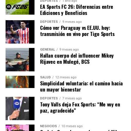
tiene implicaciones ambientales, sino también
DEPORTES
1 año ago
EA Sports FC 26: Diferencias entre
económicas y sociales. Se espera que la expansión de la
Ediciones y Beneficios
energía solar genere miles de empleos en el sector de
las energías renovables, desde la fabricación e
DEPORTES
9 meses ago
Cómo ver Paraguay vs EE.UU. hoy:
instalación de paneles hasta el mantenimiento y la
transmisión en vivo por Tigo Sports
investigación.
Además, el acceso a energía más barata y sostenible
GENERAL
9 meses ago
Hallan cuerpo del influencer Mikey
podría beneficiar a las comunidades rurales, que a
Rijavec en Mulegé, BCS
menudo enfrentan costos de energía más altos.
María
García
, directora de una ONG local enfocada en el
desarrollo rural, señaló:
SALUD
12 meses ago
Simplicidad voluntaria: el camino hacia
un mayor bienestar
“La energía solar no solo es
DEPORTES
7 meses ago
una solución ambiental,
Tony Valls deja Fox Sports: “Me voy en
sino también una
paz, agradecido”
herramienta para el
NEGOCIOS
10 meses ago