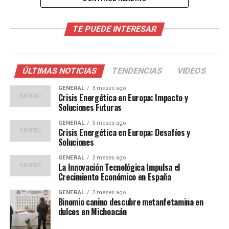
El Contexto de la Energía Solar
TE PUEDE INTERESAR
en España
España ha sido históricamente un líder en la adopción
ÚLTIMAS NOTICIAS
TENDENCIAS
VIDEOS
de energía solar, gracias a su abundante luz solar y su
compromiso con las políticas de energía renovable.
GENERAL
3 meses ago
Crisis Energética en Europa: Impacto y
Según datos de la Asociación Española de Energía Solar,
Soluciones Futuras
el país ya cuenta con más de 11 gigavatios de capacidad
GENERAL
3 meses ago
instalada, lo que representa aproximadamente el 10%
Crisis Energética en Europa: Desafíos y
de su mezcla energética total.
Soluciones
GENERAL
3 meses ago
Sin embargo, a pesar de estos avances, los expertos
La Innovación Tecnológica Impulsa el
señalan que todavía hay un largo camino por recorrer
Crecimiento Económico en España
para alcanzar una independencia energética completa.
GENERAL
3 meses ago
Joaquín Blanco
, profesor de ingeniería ambiental en la
Binomio canino descubre metanfetamina en
Universidad Politécnica de Madrid, comentó:
dulces en Michoacán