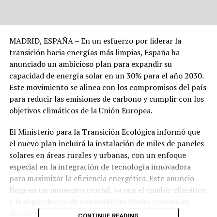
MADRID, ESPAÑA – En un esfuerzo por liderar la
transición hacia energías más limpias, España ha
anunciado un ambicioso plan para expandir su
capacidad de energía solar en un 30% para el año 2030.
Este movimiento se alinea con los compromisos del país
para reducir las emisiones de carbono y cumplir con los
objetivos climáticos de la Unión Europea.
El Ministerio para la Transición Ecológica informó que
el nuevo plan incluirá la instalación de miles de paneles
solares en áreas rurales y urbanas, con un enfoque
especial en la integración de tecnología innovadora
para maximizar la eficiencia energética. Este anuncio
llega en un momento crucial, ya que el cambio climático
y la dependencia de combustibles fósiles continúan
siendo temas de preocupación global.
CONTINUE READING